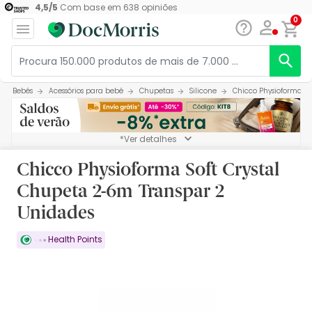
4,5
/
5
Com base em
638
opiniões
0
Bebés
Acessórios para bebé
Chupetas
Silicone
Chicco Physioforma So
*Ver detalhes
Chicco Physioforma Soft Crystal
Chupeta 2-6m Transpar 2
Unidades
Health Points