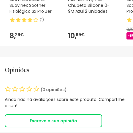
Suavinex Soother
Chupeta Silicone 0-
Soo
Fisiológico Sx Pro Zero
9M Azul 2 Unidades
Pro
2m 1 peça
(
1
)
9,1
8,
10,
29€
99€
-1
Opiniões
(0 opiniões)
Ainda não há avaliações sobre este produto. Compartilhe
a sua!
Escreva a sua opinião