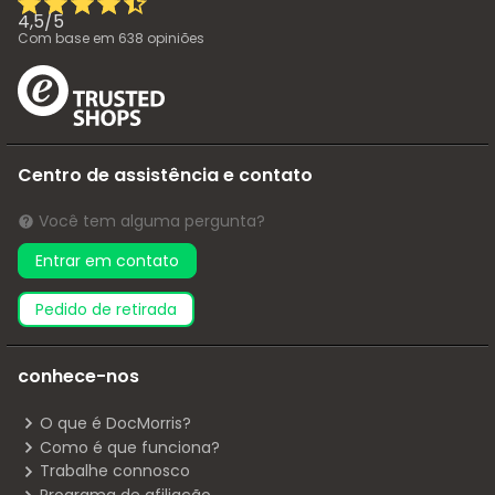
4,5
/
5
Com base em
638
opiniões
Centro de assistência e contato
Você tem alguma pergunta?
Entrar em contato
pedido de retirada
conhece-nos
O que é DocMorris?
Como é que funciona?
Trabalhe connosco