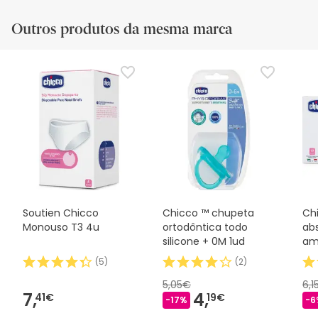
Outros produtos da mesma marca
Soutien Chicco
Chicco ™ chupeta
Ch
Monouso T3 4u
ortodôntica todo
ab
silicone + 0M 1ud
am
(
5
)
(
2
)
5,05€
6,1
7,
4,
41€
19€
-17%
-6