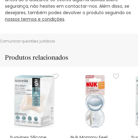
segurança, não hesites em contactar-nos. Além disso, se
desejares, também podes devolver o produto seguindo os
nossos termos e condições
.
Comunicar questões jurídicas
Produtos relacionados
Suavinex Silicone
Nuk Mommy Feel
Sua