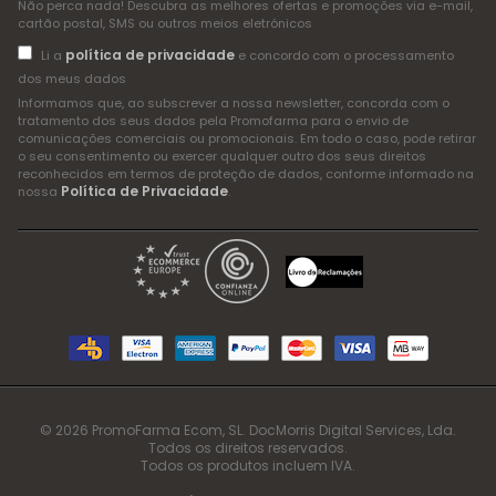
Não perca nada! Descubra as melhores ofertas e promoções via e-mail,
cartão postal, SMS ou outros meios eletrónicos
política de privacidade
Li a
e concordo com o processamento
dos meus dados
Informamos que, ao subscrever a nossa newsletter, concorda com o
tratamento dos seus dados pela Promofarma para o envio de
comunicações comerciais ou promocionais. Em todo o caso, pode retirar
o seu consentimento ou exercer qualquer outro dos seus direitos
reconhecidos em termos de proteção de dados, conforme informado na
Política de Privacidade
nossa
.
© 2026 PromoFarma Ecom, SL. DocMorris Digital Services, Lda.
Todos os direitos reservados.
Todos os produtos incluem IVA.