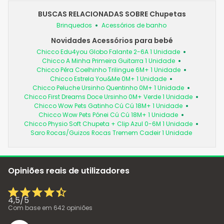
BUSCAS RELACIONADAS SOBRE Chupetas
Brinquedos
Acessórios de banho
Novidades Acessórios para bebé
Chicco Edu4you Globo Falante 2-6A 1 Unidade
Chicco A Minha Primeira Guitarra 1 Unidade
Chicco Pêra Coelhinho Trilingue 6M+ 1 Unidade
Chicco Estrela You&Me 0M+ 1 Unidade
Chicco Peluche Ursinho Quentinho 0M+ 1 Unidade
Chicco First Dreams Doce Ursinho 0M+ Verde 1 Unidade
Chicco Wow Pets Gatinho Cú Cú 18M+ 1 Unidade
Chicco Wow Pets Pónei Cú Cú 18M+ 1 Unidade
Chicco Physio Soft Chupeta + Clip Azul 0-6M 1 Unidade
Saro Rocas/Guizos Rocas Tremem Cadeir 1 Unidade
Opiniões reais de utilizadores
4,5
/
5
Com base em
642
opiniões