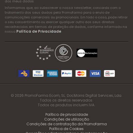
dos meus dados
Informamos que, ao subscrever a nossa newsletter, concorda com o
tratamento dos seus dados pela Promofarma para o envio de
comunicações comerciais ou promocionais. Em todo o caso, pode retirar
o seu consentimento ou exercer qualquer outro dos seus direitos
reconhecidos em termos de proteção de dados, conforme informado na
Política de Privacidade
nossa
.
© 2026 PromoFarma Ecom, SL. DocMorris Digital Services, Lda.
Todos os direitos reservados.
Todos os produtos incluem IVA.
Política de privacidade
Condições de utilização
Condições de contratação da Promofarma
Política de Cookies