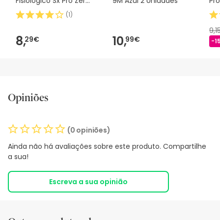
Fisiológico Sx Pro Zero
9M Azul 2 Unidades
Pro
2m 1 peça
(
1
)
9,1
8,
10,
29€
99€
-1
Opiniões
(0 opiniões)
Ainda não há avaliações sobre este produto. Compartilhe
a sua!
Escreva a sua opinião