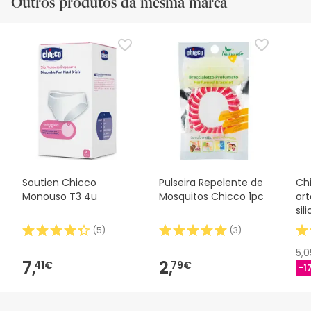
Outros produtos da mesma marca
Soutien Chicco
Pulseira Repelente de
Ch
Monouso T3 4u
Mosquitos Chicco 1pc
or
sil
(
5
)
(
3
)
5,
7,
2,
41€
79€
-1