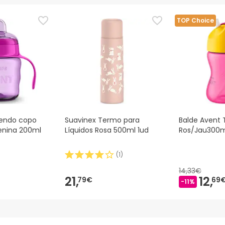
TOP Choice
endo copo
Suavinex Termo para
Balde Avent 
enina 200ml
Líquidos Rosa 500ml 1ud
Ros/Jau300m
(
1
)
14,33€
21,
12,
79€
69
-11%