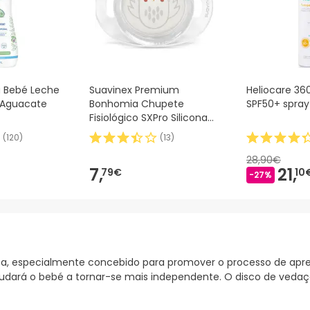
a Bebé Leche
Suavinex Premium
Heliocare 360
 Aguacate
Bonhomia Chupete
SPF50+ spra
Fisiológico SXPro Silicona
0-6M 1ud
(
120
)
(
13
)
28,90€
7,
21,
79€
10
-27%
oiça, especialmente concebido para promover o processo de apr
ajudará o bebé a tornar-se mais independente. O disco de veda