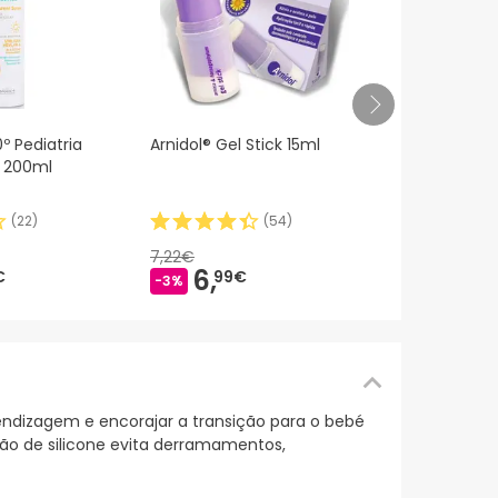
Mustela Ch
º Pediatria
Arnidol® Gel Stick 15ml
Con Aguaca
y 200ml
(
22
)
(
54
)
14,
60€
7,22€
6,
€
99€
-3%
endizagem e encorajar a transição para o bebé
ção de silicone evita derramamentos,