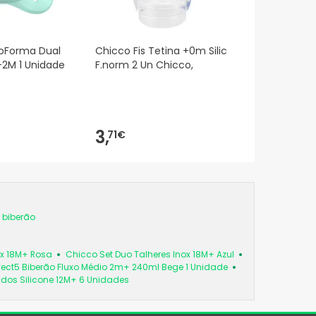
ioForma Dual
Chicco Fis Tetina +0m Silic
-2M 1 Unidade
F.norm 2 Un Chicco,
3,
71€
 biberão
ox 18M+ Rosa
Chicco Set Duo Talheres Inox 18M+ Azul
fect5 Biberão Fluxo Médio 2m+ 240ml Bege 1 Unidade
os Silicone 12M+ 6 Unidades