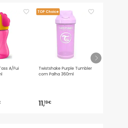
TOP Choice
Tass A/Fui
Twistshake Purple Tumbler
Louça de m
l
com Palha 360ml
Pocket +6M
11,
17,
€
19€
95€