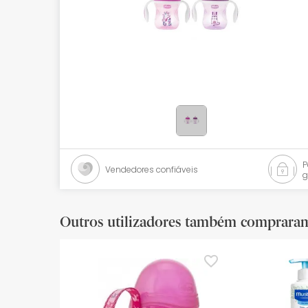
Bebés
Ótica
Ortopedia
Ervanária
Cosmética natural
Promoções
Vendedores confiáveis
g
Marcas
Mais vendidos
Outros utilizadores também comprara
Health points
Blog