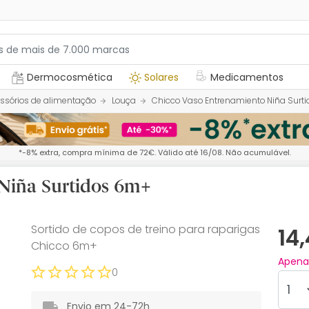
Dermocosmética
Solares
Medicamentos
ssórios de alimentação
Louça
Chicco Vaso Entrenamiento Niña Surt
*-8% extra, compra mínima de 72€. Válido até 16/08. Não acumulável.
Niña Surtidos 6m+
Sortido de copos de treino para raparigas
14
Chicco 6m+
Apen
0
Envio em 24-72h