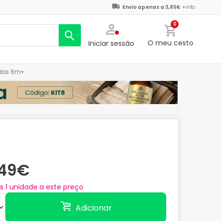
Envio apenas a 3,85€
+info
0
O meu cesto
Iniciar sessão
idos 6m+
,49€
as
1
unidade a este preço
Adicionar