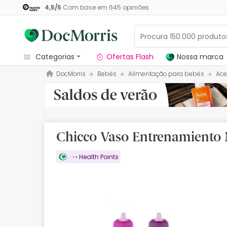
4,5
/
5
Com base em
645
opiniões
categorias
Ofertas Flash
Nossa marca
DocMorris
Bebés
Alimentação para bebés
Ace
Dermocosmetica
Nossa marca
Solares
Chicco Vaso Entrenamiento 
Medicamentos
Health Points
Cosmética
Saúde
Higiene
Dietética