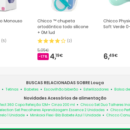
co Monouso
Chicco ™ chupeta
Chicco Phys
ortodôntica todo silicone
Soft Verde 0
+ 0M 1ud
(
5
)
(
2
)
5,05€
4,
6,
19€
49€
-17%
BUSCAS RELACIONADAS SOBRE Louça
Tetinas
Babetes
Escovilhão biberão
Esterilizadores
Bolsa de
Novidades Acessórios de alimentação
fect 360 Copo Refeição 12M+ Cinza 200 ml
Chicco Set Duo Talheres In
election Set Precolheres Aprendizagem Essence 2 Unidades
Chicco Per
relo 1 Unidade
Minikoioi Flexi-Bib Babete Azul 1 Unidade
Chicco Canud