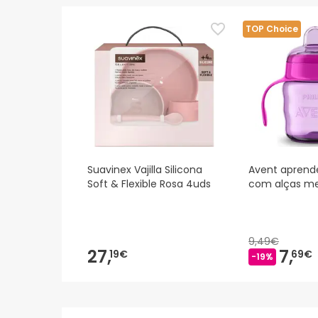
TOP Choice
Suavinex Vajilla Silicona
Avent aprend
Soft & Flexible Rosa 4uds
com alças m
9,49€
27,
7,
19€
69€
-19%