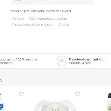
Vendido por
Farmácia Correia de Oliveira
#chicco
#alimentação para bebés
#acessórios de alimentação
#louça
Pagamento
100 % seguro
Devolução garantida
arantido
durante 14 dias
m