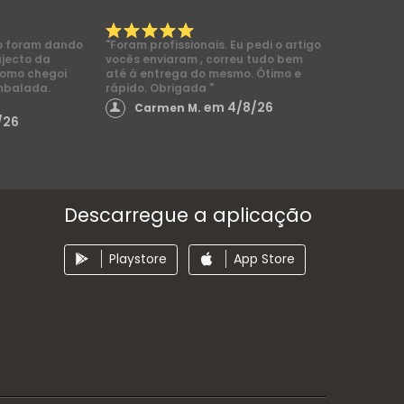
o foram dando
"Foram profissionais. Eu pedi o artigo
ajecto da
vocês enviaram , correu tudo bem
como chegoi
até á entrega do mesmo. Ótimo e
mbalada.
rápido. Obrigada "
em 4/8/26
Carmen M.
/26
Descarregue a aplicação
Playstore
App Store