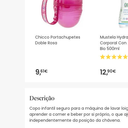
Chicco Portachupetes
Mustela Hydr
Doble Rosa
Corporal Con
Bio 500ml
9,
12,
61€
90€
Descrição
Copo infantil seguro para a máquina de lavar l
aprender a comer e beber por si próprio, o que 
independentemente da posição da chávena.