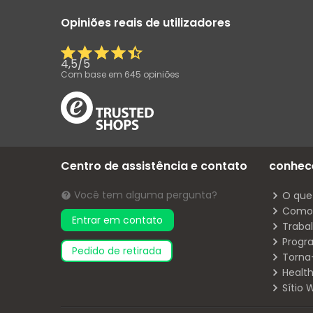
Opiniões reais de utilizadores
4,5
/
5
Com base em
645
opiniões
Centro de assistência e contato
conhec
Você tem alguma pergunta?
O que
Como 
Entrar em contato
Traba
Progr
pedido de retirada
Torna
Health
Sítio