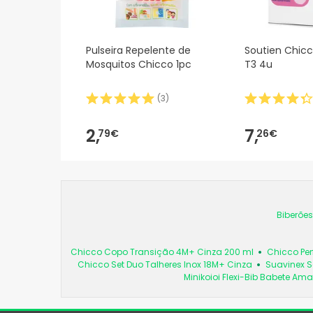
Pulseira Repelente de
Soutien Chic
Mosquitos Chicco 1pc
T3 4u
(
3
)
2,
7,
79€
26€
Biberões
Chicco Copo Transição 4M+ Cinza 200 ml
Chicco Per
Chicco Set Duo Talheres Inox 18M+ Cinza
Suavinex S
Minikoioi Flexi-Bib Babete Ama