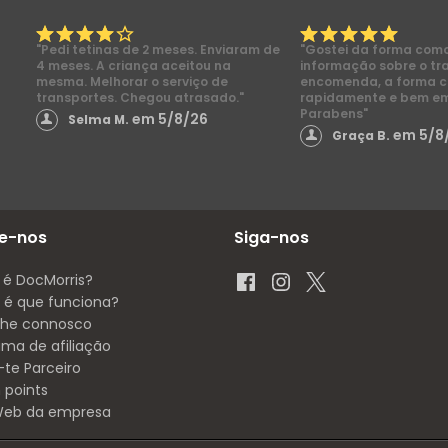
"Pedi tetinas de 2 meses. Enviaram de
"Gostei da forma com
4 meses. A criança aceitou na
informação sobre o tr
mesma. Melhorar o serviço de
encomenda, a forma 
transportes. Chegou atrasado."
rapidamente e bem e
Parabens"
em 5/8/26
Selma M.
em 5/8
Graça B.
e-nos
Siga-nos
 é DocMorris?
é que funciona?
lhe connosco
ama de afiliação
-te Parceiro
 points
 Web da empresa