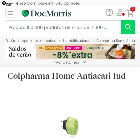
4,5
/
5
Com base em
645
opiniões
0
Bebés
Aparelhos eletrónicos
Humidificadores
Colpharma Home Antiacar
*Ver detalhes
Colpharma Home Antiacari 1ud