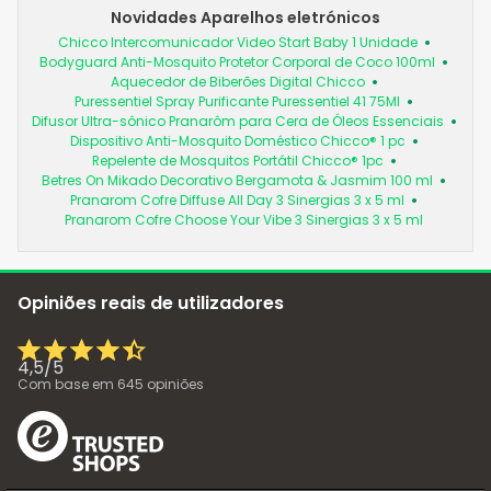
Novidades Aparelhos eletrónicos
Chicco Intercomunicador Video Start Baby 1 Unidade
Bodyguard Anti-Mosquito Protetor Corporal de Coco 100ml
Aquecedor de Biberões Digital Chicco
Puressentiel Spray Purificante Puressentiel 41 75Ml
Difusor Ultra-sônico Pranarôm para Cera de Óleos Essenciais
Dispositivo Anti-Mosquito Doméstico Chicco® 1 pc
Repelente de Mosquitos Portátil Chicco® 1pc
Betres On Mikado Decorativo Bergamota & Jasmim 100 ml
Pranarom Cofre Diffuse All Day 3 Sinergias 3 x 5 ml
Pranarom Cofre Choose Your Vibe 3 Sinergias 3 x 5 ml
Opiniões reais de utilizadores
4,5
/
5
Com base em
645
opiniões