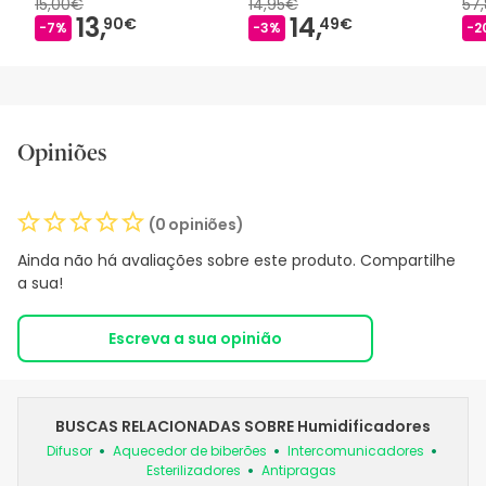
15,00€
14,95€
57
13,
14,
90€
49€
-7%
-3%
-2
Opiniões
(0 opiniões)
Ainda não há avaliações sobre este produto. Compartilhe
a sua!
Escreva a sua opinião
BUSCAS RELACIONADAS SOBRE Humidificadores
Difusor
Aquecedor de biberões
Intercomunicadores
Esterilizadores
Antipragas