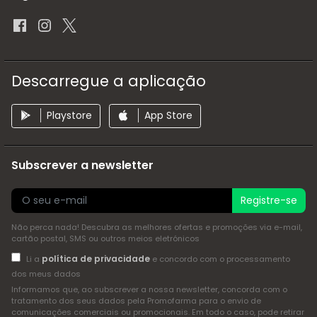
Descarregue a aplicação
Playstore
App Store
Subscrever a newsletter
Registre-se
Não perca nada! Descubra as melhores ofertas e promoções via e-mail,
cartão postal, SMS ou outros meios eletrónicos
política de privacidade
Li a
e concordo com o processamento
dos meus dados
Informamos que, ao subscrever a nossa newsletter, concorda com o
tratamento dos seus dados pela Promofarma para o envio de
comunicações comerciais ou promocionais. Em todo o caso, pode retirar