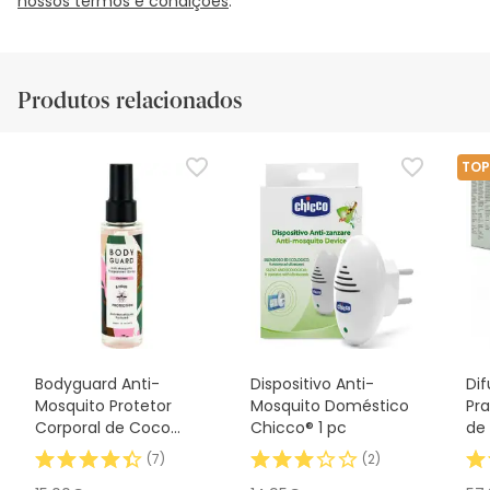
nossos termos e condições
.
Produtos relacionados
TOP
Bodyguard Anti-
Dispositivo Anti-
Dif
Mosquito Protetor
Mosquito Doméstico
Pr
Corporal de Coco
Chicco® 1 pc
de 
100ml
(
7
)
(
2
)