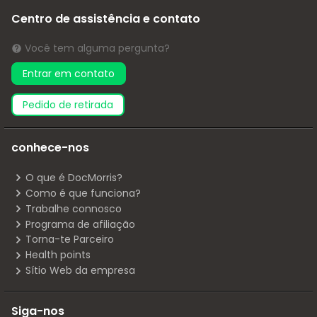
Centro de assistência e contato
Você tem alguma pergunta?
Entrar em contato
pedido de retirada
conhece-nos
O que é DocMorris?
Como é que funciona?
Trabalhe connosco
Programa de afiliação
Torna-te Parceiro
Health points
Sítio Web da empresa
Siga-nos