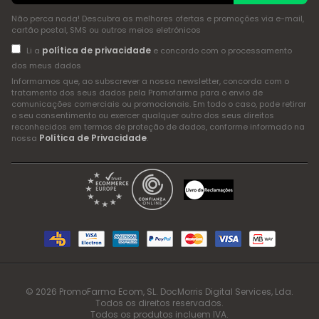
Não perca nada! Descubra as melhores ofertas e promoções via e-mail,
cartão postal, SMS ou outros meios eletrónicos
política de privacidade
Li a
e concordo com o processamento
dos meus dados
Informamos que, ao subscrever a nossa newsletter, concorda com o
tratamento dos seus dados pela Promofarma para o envio de
comunicações comerciais ou promocionais. Em todo o caso, pode retirar
o seu consentimento ou exercer qualquer outro dos seus direitos
reconhecidos em termos de proteção de dados, conforme informado na
Política de Privacidade
nossa
.
© 2026 PromoFarma Ecom, SL. DocMorris Digital Services, Lda.
Todos os direitos reservados.
Todos os produtos incluem IVA.