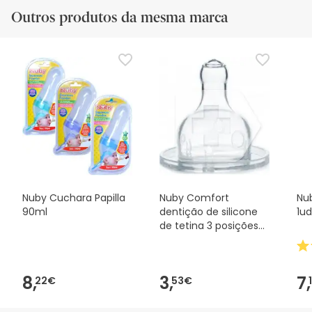
Outros produtos da mesma marca
Nuby Cuchara Papilla
Nuby Comfort
Nu
90ml
dentição de silicone
1ud
de tetina 3 posições
1ud
8,
3,
7,
22€
53€