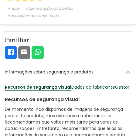
#nuby
#alimentação para bebés
#acessórios de alimentação
Partilhar
Informações sobre segurança e produtos
Recursos de segurança visual
Dados do fabricante
Gestor o
Recursos de segurança visual
De momento, não dispomos de imagens de segurança
para este produto, mas estamos a trabalhar nisso.
Recomendamos que voltes mais tarde para veres as
actualizações. Entretanto, recomendamos que leias as
informações de segurança que acompanham o produto