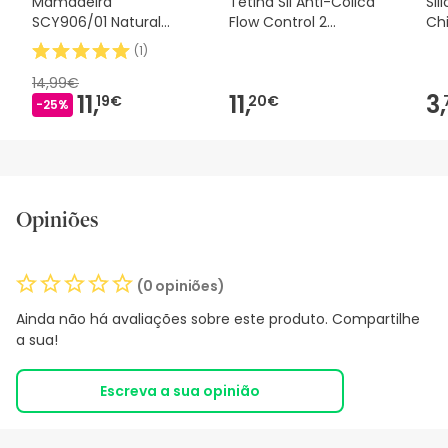
Mamadeira
Tetina Sil Anti-Cólica
Sil
SCY906/01 Natural
Flow Control 2
Ch
Response 330ml
Unidades
(
1
)
14,99€
11,
11,
3,
19€
20€
-25%
Opiniões
(0 opiniões)
Ainda não há avaliações sobre este produto. Compartilhe
a sua!
Escreva a sua opinião