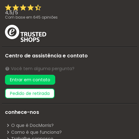
4,5
/
5
Com base em
645
opiniões
Centro de assistência e contato
Você tem alguma pergunta?
Entrar em contato
pedido de retirada
conhece-nos
O que é DocMorris?
Como é que funciona?
Trabalhe connosco