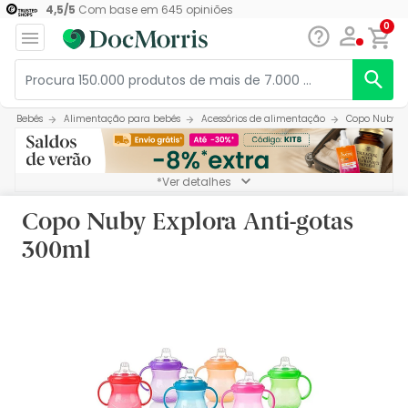
4,5
/
5
Com base em
645
opiniões
0
Bebés
Alimentação para bebés
Acessórios de alimentação
Copo Nuby Ex
*Ver detalhes
Copo Nuby Explora Anti-gotas
300ml