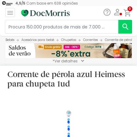
4,5
/
5
Com base em
638
opiniões
0
Bebés
Acessórios para bebé
Chupetas
Correntes
Corrente de pérola 
*Ver detalhes
Corrente de pérola azul Heimess
para chupeta 1ud