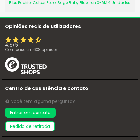
Bibs Pacifier Colour Petrol Sage Baby Blue Iron 0-6M 4 Unidades
Opiniões reais de utilizadores
4,5
/
5
Com base em
638
opiniões
Centro de assistência e contato
Você tem alguma pergunta?
Entrar em contato
pedido de retirada