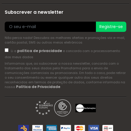
Subscrever a newsletter
Registre-se
Não perca nada! Descubra as melhores ofertas e promoções via e-mail,
cartão postal, SMS ou outros meios eletrónicos
política de privacidade
Li a
e concordo com o processamento
dos meus dados
Informamos que, ao subscrever a nossa newsletter, concorda com o
tratamento dos seus dados pela Promofarma para o envio de
comunicações comerciais ou promocionais. Em todo o caso, pode retirar
o seu consentimento ou exercer qualquer outro dos seus direitos
reconhecidos em termos de proteção de dados, conforme informado na
Política de Privacidade
nossa
.