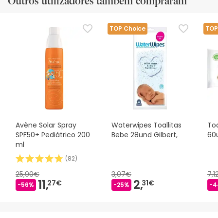
Outros utilizadores também compraram
TOP Choice
TOP
Avène Solar Spray
Waterwipes Toallitas
Toa
SPF50+ Pediátrico 200
Bebe 28und Gilbert,
60
ml
(
82
)
25,90€
3,07€
7,1
11,
2,
27€
31€
-56%
-25%
-4