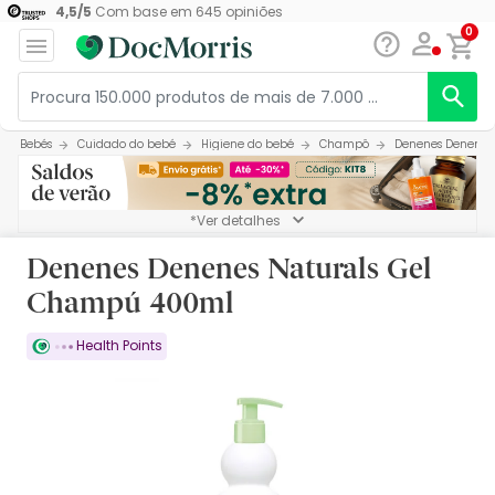
4,5
/
5
Com base em
645
opiniões
0
Bebés
Cuidado do bebé
Higiene do bebé
Champô
Denenes Denenes
*Ver detalhes
Denenes Denenes Naturals Gel
Champú 400ml
Health Points