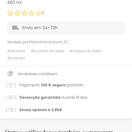
400 ml
0
Envio em 24-72h
Vendido por
PromoFarma Ecom, S.L.
#denenes
#cuidado do bebé
#higiene do bebé
#champô
Vendedores confiáveis
Pagamento
100 % seguro
garantido
Devolução garantida
durante 14 dias
Envios apenas a 3,85€