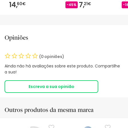
14,
7,
60€
21€
-45%
-1
Opiniões
(0 opiniões)
Ainda não há avaliações sobre este produto. Compartilhe
a sua!
Escreva a sua opinião
Outros produtos da mesma marca