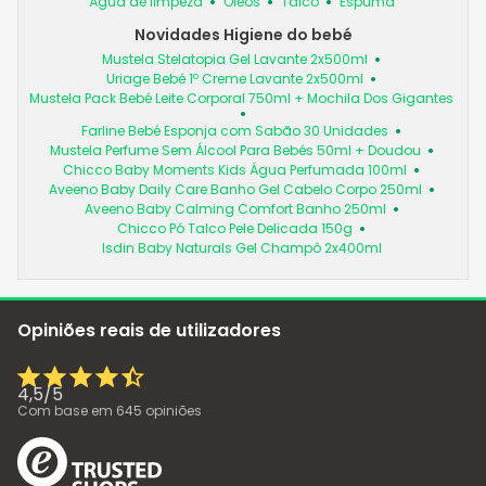
Água de limpeza
Óleos
Talco
Espuma
Novidades Higiene do bebé
Mustela Stelatopia Gel Lavante 2x500ml
Uriage Bebé 1º Creme Lavante 2x500ml
Mustela Pack Bebé Leite Corporal 750ml + Mochila Dos Gigantes
Farline Bebé Esponja com Sabão 30 Unidades
Mustela Perfume Sem Álcool Para Bebés 50ml + Doudou
Chicco Baby Moments Kids Água Perfumada 100ml
Aveeno Baby Daily Care Banho Gel Cabelo Corpo 250ml
Aveeno Baby Calming Comfort Banho 250ml
Chicco Pó Talco Pele Delicada 150g
Isdin Baby Naturals Gel Champô 2x400ml
Opiniões reais de utilizadores
4,5
/
5
Com base em
645
opiniões