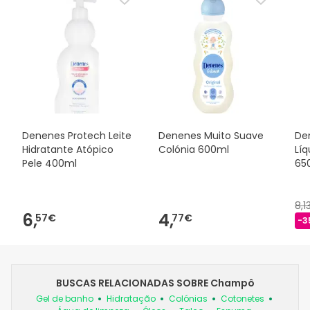
Denenes Protech Leite
Denenes Muito Suave
De
Hidratante Atópico
Colónia 600ml
Líq
Pele 400ml
65
8,1
6,
4,
57€
77€
-3
BUSCAS RELACIONADAS SOBRE Champô
Gel de banho
Hidratação
Colónias
Cotonetes