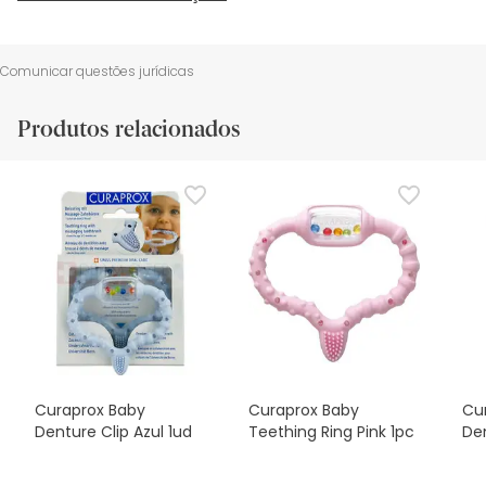
Comunicar questões jurídicas
Produtos relacionados
Curaprox Baby
Curaprox Baby
Cu
Denture Clip Azul 1ud
Teething Ring Pink 1pc
Den