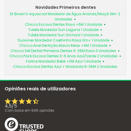
Novidades Primeiros dentes
Dr Brown's Aquacool Mordedor de Água Ananás/Maçã 3M+ 2
Unidades
Chicco Escova Dentes Rosa +6M 1 Unidade
Tutete Mordedor Sun Laguna 1 Unidade
Tutete Mordedor Sun Orchard 1 Unidade
Suavinex Mordedor Coelhinho Rosa 0m+ 1 Unidade
Chicco Anel Dentição Macio Relax +4M 1 Unidade
Chicco Set Dental Primeiros Dentes 6-36M Rosa 3 Unidades
Chicco Pack Escova Dentes 3-6 Anos Azul/Verde 2 Unidades
Farline Mordedor Bebé +0M Azul 1 Unidade
Chicco Escova Dentes Azul + Mostarda 6-36M 2 Unidades
Opiniões reais de utilizadores
4,5
/
5
Com base em
646
opiniões