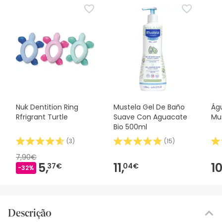
Nuk Dentition Ring
Mustela Gel De Baño
Ág
Rfrigrant Turtle
Suave Con Aguacate
Mu
Bio 500ml
(
3
)
(
15
)
7,90€
5,
11,
10
37€
04€
-32%
Descrição