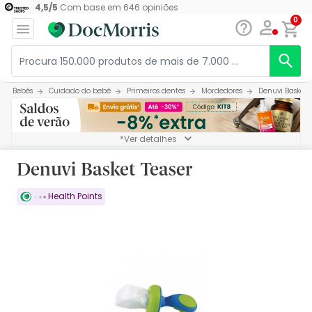
4,5
/
5
Com base em
646
opiniões
0
Bebés
Cuidado do bebé
Primeiros dentes
Mordedores
Denuvi Basket 
*Ver detalhes
Denuvi Basket Teaser
Health Points