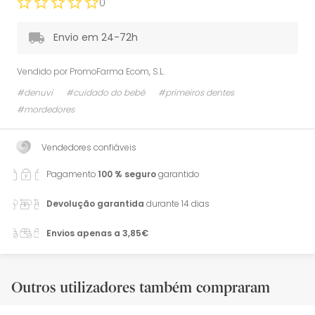
0
Envio em 24-72h
Vendido por
PromoFarma Ecom, S.L.
#denuvi
#cuidado do bebé
#primeiros dentes
#mordedores
Vendedores confiáveis
Pagamento
100 % seguro
garantido
Devolução garantida
durante 14 dias
Envios apenas a 3,85€
Outros utilizadores também compraram