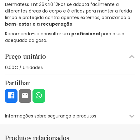
Dermatess Tnt 36X40 12Pcs se adapta facilmente a
diferentes áreas do corpo e é eficaz para manter a ferida
limpa e protegida contra agentes externos, otimizando o
bem-estar e a recuperação
.
Recomenda-se consultar um
profissional
para o uso
adequado da gasa.
Preço unitário
0,00€ / Unidades
Partilhar
Informações sobre segurança e produtos
Recursos de segurança visual
Dados do fabricante
Gestor o
Produtos relacionados