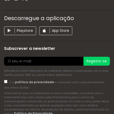
Descarregue a aplicação
Playstore
App Store
Subscrever a newsletter
Registre-se
Não perca nada! Descubra as melhores ofertas e promoções via e-mail,
cartão postal, SMS ou outros meios eletrónicos
política de privacidade
Li a
e concordo com o processamento
dos meus dados
Informamos que, ao subscrever a nossa newsletter, concorda com o
tratamento dos seus dados pela Promofarma para o envio de
comunicações comerciais ou promocionais. Em todo o caso, pode retirar
o seu consentimento ou exercer qualquer outro dos seus direitos
reconhecidos em termos de proteção de dados, conforme informado na
Política de Privacidade
nossa
.