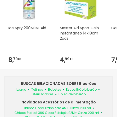
Ice Spry 200Ml M-Aid
Master Aid Sport Gelo
Ce
instântaneo 14x18cm
2uds
8,
4,
7,
79€
99€
BUSCAS RELACIONADAS SOBRE Biberões
Louça
Tetinas
Babetes
Escovilhão biberão
Esterilizadores
Bolsa de biberão
Novidades Acessórios de alimentação
Chicco Copo Transição 4M+ Cinza 200 ml
Chicco Perfect 360 Copo Refeição 12M+ Cinza 200 ml