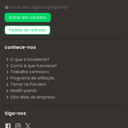
Você tem alguma pergunta?
Entrar em contato
pedido de retirada
conhece-nos
O que é DocMorris?
Como é que funciona?
Trabalhe connosco
Programa de afiliação
Torna-te Parceiro
Health points
Sítio Web da empresa
Siga-nos