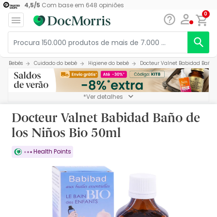
4,5
/
5
Com base em
648
opiniões
0
Bebés
Cuidado do bebé
Higiene do bebé
Docteur Valnet Babidad Baño d
*Ver detalhes
Docteur Valnet Babidad Baño de
los Niños Bio 50ml
Health Points