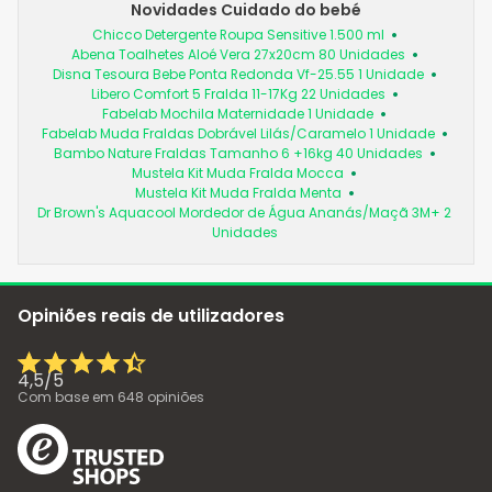
Novidades Cuidado do bebé
Chicco Detergente Roupa Sensitive 1.500 ml
Abena Toalhetes Aloé Vera 27x20cm 80 Unidades
Disna Tesoura Bebe Ponta Redonda Vf-25.55 1 Unidade
Libero Comfort 5 Fralda 11-17Kg 22 Unidades
Fabelab Mochila Maternidade 1 Unidade
Fabelab Muda Fraldas Dobrável Lilás/Caramelo 1 Unidade
Bambo Nature Fraldas Tamanho 6 +16kg 40 Unidades
Mustela Kit Muda Fralda Mocca
Mustela Kit Muda Fralda Menta
Dr Brown's Aquacool Mordedor de Água Ananás/Maçã 3M+ 2
Unidades
Opiniões reais de utilizadores
4,5
/
5
Com base em
648
opiniões