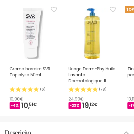
TOP
Creme barreira SVR
Uriage Derm-Phy Huile
Tin
Topialyse 50ml
Lavante
pe
Dermatologique 1L
(
6
)
(
78
)
10,90€
24,99€
13,
10,
19,
51€
12€
-4%
-23%
-1
Descrição