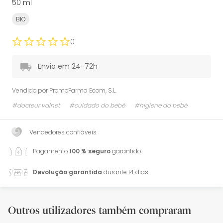
50 ml
BIO
0
Envio em 24-72h
Vendido por
PromoFarma Ecom, S.L.
#docteur valnet
#cuidado do bebé
#higiene do bebé
Vendedores confiáveis
Pagamento
100 % seguro
garantido
Devolução garantida
durante 14 dias
Outros utilizadores também compraram