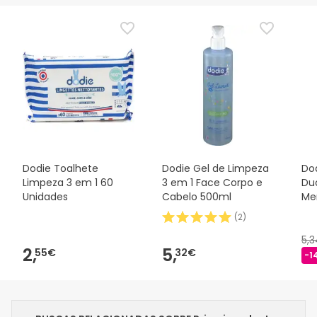
Dodie Toalhete
Dodie Gel de Limpeza
Dod
Limpeza 3 em 1 60
3 em 1 Face Corpo e
Duo
Unidades
Cabelo 500ml
Me
(
2
)
5,
2,
5,
55€
32€
-1