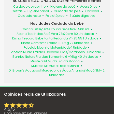
BUSCAS RELACIONADAS SOBRE Primeiros dentes
Cuidado do rabinho
Higiene do bebé
Acessórios
Cestas
Higiene nasal
Cuidado da pele
Corporal
Cuidado rosto
Pele atópica
Saúde digestiva
Novidades Cuidado do bebé
Chicco Detergente Roupa Sensitive 1.500 ml
Abena Toalhetes Aloé Vera 27x20cm 80 Unidades
Disna Tesoura Bebe Ponta Redonda Vf-25.55 1 Unidade
Libero Comfort 5 Fralda 11-17Kg 22 Unidades
Fabelab Mochila Maternidade 1 Unidade
Fabelab Muda Fraldas Dobrável Lilás/Caramelo 1 Unidade
Bambo Nature Fraldas Tamanho 6 +16kg 40 Unidades
Mustela Kit Muda Fralda Mocca
Mustela Kit Muda Fralda Menta
Dr Brown's Aquacool Mordedor de Água Ananás/Maçã 3M+ 2
Unidades
Opiniões reais de utilizadores
4,5
/
5
Com base em
645
opiniões