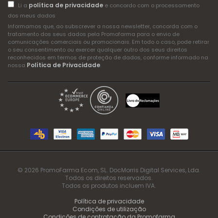
política de privacidade
Li a
e concordo com o processamento
dos meus dados
Informamos que, ao subscrever a nossa newsletter, concorda com o
tratamento dos seus dados pela Promofarma para o envio de
comunicações comerciais ou promocionais. Em todo o caso, pode retirar
o seu consentimento ou exercer qualquer outro dos seus direitos
reconhecidos em termos de proteção de dados, conforme informado na
Política de Privacidade
nossa
.
© 2026 PromoFarma Ecom, SL. DocMorris Digital Services, Lda.
Todos os direitos reservados.
Todos os produtos incluem IVA.
Política de privacidade
Condições de utilização
Condições de contratação da Promofarma