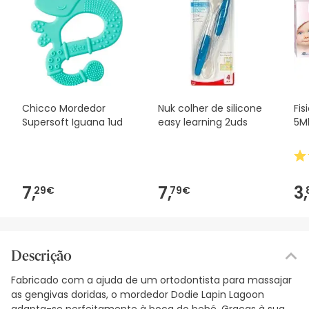
Chicco Mordedor
Nuk colher de silicone
Fis
Supersoft Iguana 1ud
easy learning 2uds
5M
7,
7,
3,
29€
79€
Descrição
Fabricado com a ajuda de um ortodontista para massajar
as gengivas doridas, o mordedor Dodie Lapin Lagoon
adapta-se perfeitamente à boca do bebé. Graças à sua