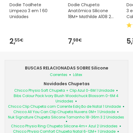
Dodie Toalhete
Dodie Chupeta
Do
Limpeza 3 em 1 60
Anatômica Silicone
3 
Unidades
18M+ Mathilde A108 2
Ca
Unidades
2,
7,
5,
55€
98€
BUSCAS RELACIONADAS SOBRE Silicone
Correntes
Látex
Novidades Chupetas
Chicco Physio Soft Chupeta + Clip Azul 0-6M 1 Unidade
Bibs Colour Pack Ivory Blush Woodchuck Blossom 0-6M 4
Unidades
Chicco Clip Chupeta com Corrente Edição de Natal 1 Unidade
Chicco All You Can Clip Chupeta Nuvens 0M+ 1 Unidade
Nuk Signature Chupeta Silicone Tamanho 18-36m 3 2 Unidades
Chicco Physio Ring Chupeta Silicone 4m+ Azul 2 Unidades
Chicco Physio Comfort Chupeta Natal 6-12M+ 1 Unidade