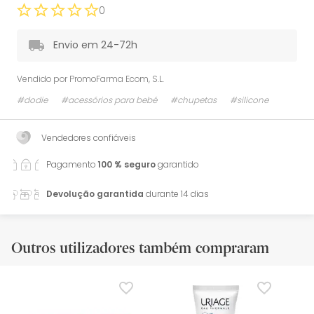
0
Envio em 24-72h
Vendido por
PromoFarma Ecom, S.L.
#dodie
#acessórios para bebé
#chupetas
#silicone
Vendedores confiáveis
Pagamento
100 % seguro
garantido
Devolução garantida
durante 14 dias
Outros utilizadores também compraram