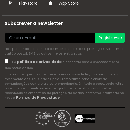
Playstore
App Store
Subscrever a newsletter
Registre-se
Não perca nada! Descubra as melhores ofertas e promoções via e-mail,
cartão postal, SMS ou outros meios eletrónicos
política de privacidade
Li a
e concordo com o processamento
dos meus dados
Informamos que, ao subscrever a nossa newsletter, concorda com o
tratamento dos seus dados pela Promofarma para o envio de
comunicações comerciais ou promocionais. Em todo o caso, pode retirar
o seu consentimento ou exercer qualquer outro dos seus direitos
reconhecidos em termos de proteção de dados, conforme informado na
Política de Privacidade
nossa
.