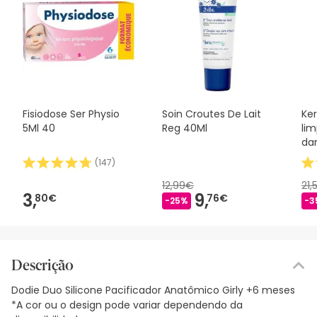
Fisiodose Ser Physio
Soin Croutes De Lait
Ker
5Ml 40
Reg 40Ml
li
da
(
147
)
12,99€
21,
3,
9,
80€
76€
-25%
-3
Descrição
Dodie Duo Silicone Pacificador Anatômico Girly +6 meses
*A cor ou o design pode variar dependendo da