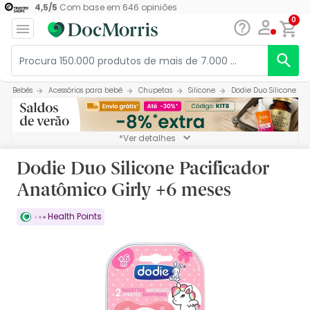
4,5
/
5
Com base em
646
opiniões
0
Bebés
Acessórios para bebé
Chupetas
Silicone
Dodie Duo Silicone Pa
*Ver detalhes
Dodie Duo Silicone Pacificador
Anatômico Girly +6 meses
Health Points