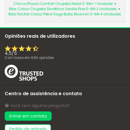
Chicco Physio Comfort Chupeta Natal 0-6M+ 1 Unidade
Bibs Colour Chupeta Simétrica Vanilla Pine 0-6M 2 Unidades
Bibs Pacifier Colour Petrol Sage Baby Blue Iron 0-6M 4 Unidades
Opiniões reais de utilizadores
4,5
/
5
Com base em
646
opiniões
Centro de assistência e contato
Você tem alguma pergunta?
Entrar em contato
pedido de retirada