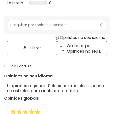
5
com
análise
0
1 estrela
estrelas
0
estrelas.
4
com
análise
0
estrelas.
3
com
análise
estrelas.
2
com
estrelas.
1
Secção
para
estrela.
Opiniões no seu idioma
Disp
pesquisar
tópicos
a
Ordenar por
Filtros
e
pop
Opiniões no seu idioma
opiniões
with
info
1
1
–
1 de 1
análise
abou
to
Regi
Opiniões no seu idioma
1
Sort.
de
0 opiniões regionais. Selecione uma classificação
1
de estrelas para analisar o produto
análise
Opiniões globais