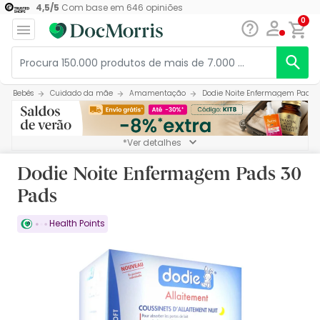
4,5
/
5
Com base em
646
opiniões
0
Bebés
Cuidado da mãe
Amamentação
Dodie Noite Enfermagem Pads 3
*Ver detalhes
Dodie Noite Enfermagem Pads 30
Pads
Health Points