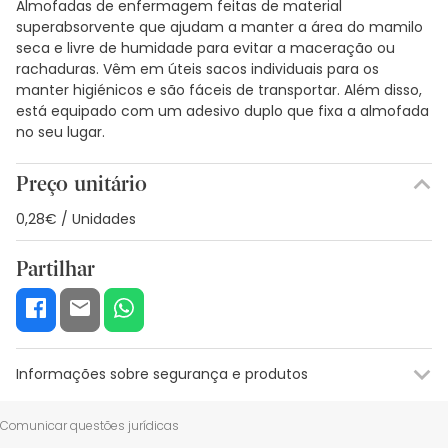
Almofadas de enfermagem feitas de material
superabsorvente que ajudam a manter a área do mamilo
seca e livre de humidade para evitar a maceração ou
rachaduras. Vêm em úteis sacos individuais para os
manter higiénicos e são fáceis de transportar. Além disso,
está equipado com um adesivo duplo que fixa a almofada
no seu lugar.
Preço unitário
0,28€ / Unidades
Partilhar
Informações sobre segurança e produtos
Recursos de segurança visual
Dados do fabricante
Gestor o
Comunicar questões jurídicas