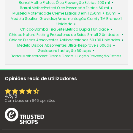
Barral MotherProtect Óleo Prevenção Estrias 200 ml
Barral MotherProtect Óleo Prevenção Estrias 60 ml
Mustela Maternidade Creme Estrias 3 em 1 250ml + 150ml
Medela Soutien Gravidez/Amamentação Comfy TM Branco 1
Unidade
Chicco Bomba Tira Leite Elétrica Dupla 1 Unidade
Chicco NaturalFeeling Protectores de Seios Small 2 Unidades
Chicco Discos Absorventes Antibacterianos 60+30 Unidades
Medela Discos Absorventes Ultra-Respiráveis 60uds
Gestacare Lactação 60caps
Barral Motherprotect Creme Gordo + Loção Prevenção Estrias
Opiniões reais de utilizadores
4,5
/
5
Com base em
646
opiniões