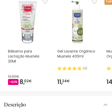
TOP
Bálsamo para
Gel Lavante Orgânico
Mu
Lactação Mustela
Mustela 400ml
Or
30Ml
(
4
)
13,90€
8,
11,
14
02€
24€
-42%
Descrição