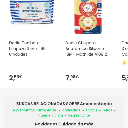
Dodie Toalhete
Dodie Chupeta
Do
Limpeza 3 em 1 60
Anatômica Silicone
3 
Unidades
18M+ Mathilde A108 2
Ca
Unidades
2,
7,
5,
55€
98€
BUSCAS RELACIONADAS SOBRE Amamentação
Suplementos alimentares
Antiestrias
Faixas
Seios
Higiene íntima
Reafirmante
Novidades Cuidado da mãe