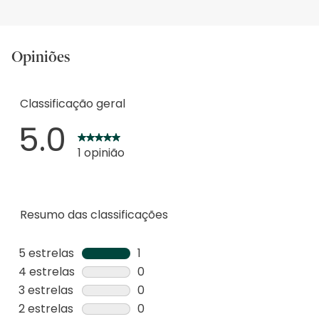
Opiniões
Classificação geral
5.0
1 opinião
Resumo das classificações
5 estrelas
estrelas
1
1
4 estrelas
estrelas
0
análise
0
3 estrelas
estrelas
0
com
análise
0
2 estrelas
estrelas
0