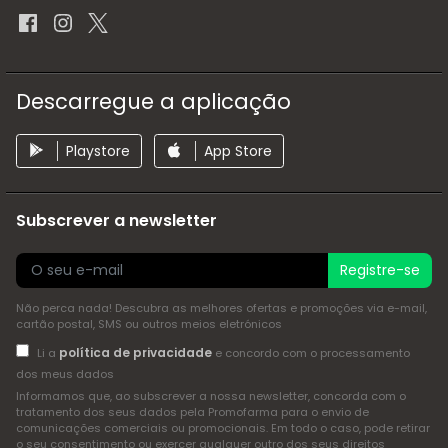
Descarregue a aplicação
Playstore
App Store
Subscrever a newsletter
Registre-se
Não perca nada! Descubra as melhores ofertas e promoções via e-mail,
cartão postal, SMS ou outros meios eletrónicos
política de privacidade
Li a
e concordo com o processamento
dos meus dados
Informamos que, ao subscrever a nossa newsletter, concorda com o
tratamento dos seus dados pela Promofarma para o envio de
comunicações comerciais ou promocionais. Em todo o caso, pode retirar
o seu consentimento ou exercer qualquer outro dos seus direitos