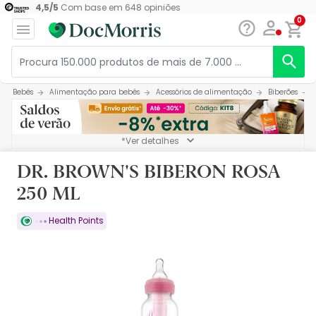
4,5
/
5
Com base em
648
opiniões
0
Bebés
Alimentação para bebés
Acessórios de alimentação
Biberões
*Ver detalhes
DR. BROWN'S BIBERON ROSA
250 ML
Health Points