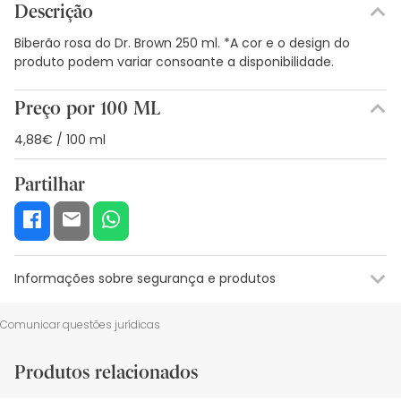
Descrição
Biberão rosa do Dr. Brown 250 ml. *A cor e o design do
produto podem variar consoante a disponibilidade.
Preço por 100 ML
4,88€ / 100 ml
Partilhar
Informações sobre segurança e produtos
Recursos de segurança visual
Dados do fabricante
Gestor o
Comunicar questões jurídicas
Recursos de segurança visual
Produtos relacionados
De momento, não dispomos de imagens de segurança