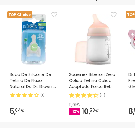
TOP Choice
TOP
Boca De Silicone De
Suavinex Biberon Zero
Dr
Tetina De Fluxo
Colico Tetina Colico
Pr
Natural Do Dr. Brown E
Adaptado Força Bebé
6 
Padrão 2uds
180ml
(
1
)
(
6
)
11,91€
5,
10,
8,
84€
53€
-12%