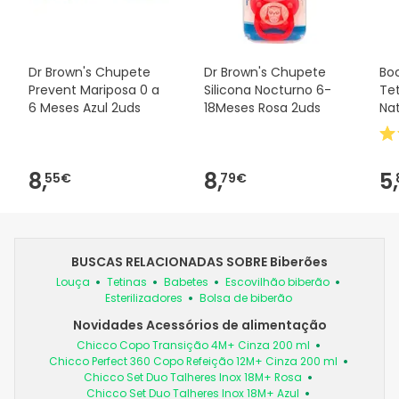
Dr Brown's Chupete
Dr Brown's Chupete
Boc
Prevent Mariposa 0 a
Silicona Nocturno 6-
Tet
6 Meses Azul 2uds
18Meses Rosa 2uds
Nat
Pa
8,
8,
5,
55€
79€
BUSCAS RELACIONADAS SOBRE Biberões
Louça
Tetinas
Babetes
Escovilhão biberão
Esterilizadores
Bolsa de biberão
Novidades Acessórios de alimentação
Chicco Copo Transição 4M+ Cinza 200 ml
Chicco Perfect 360 Copo Refeição 12M+ Cinza 200 ml
Chicco Set Duo Talheres Inox 18M+ Rosa
Chicco Set Duo Talheres Inox 18M+ Azul