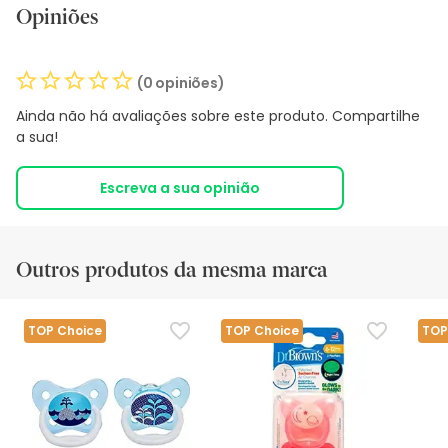
Opiniões
(0 opiniões)
Ainda não há avaliações sobre este produto. Compartilhe
a sua!
Escreva a sua opinião
Outros produtos da mesma marca
TOP Choice
TOP Choice
TOP