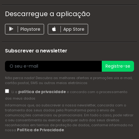
Descarregue a aplicação
Playstore
App Store
Subscrever a newsletter
Registre-se
Não perca nada! Descubra as melhores ofertas e promoções via e-mail,
cartão postal, SMS ou outros meios eletrónicos
política de privacidade
Li a
e concordo com o processamento
dos meus dados
Informamos que, ao subscrever a nossa newsletter, concorda com o
tratamento dos seus dados pela Promofarma para o envio de
comunicações comerciais ou promocionais. Em todo o caso, pode retirar
o seu consentimento ou exercer qualquer outro dos seus direitos
reconhecidos em termos de proteção de dados, conforme informado na
Política de Privacidade
nossa
.