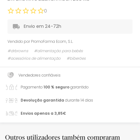
0
Envio em 24-72h
Vendido por
PromoFarma Ecom, S.L.
#drbrowns
#alimentação para bebés
#acessórios de alimentação
#biberões
Vendedores confiáveis
Pagamento
100 % seguro
garantido
Devolução garantida
durante 14 dias
Envios apenas a 3,85€
Outros utilizadores também compraram