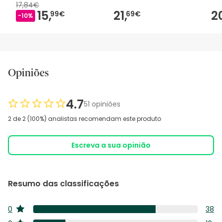
17,84€
15,
21,
2
99€
69€
-10%
Opiniões
4.7
51 opiniões
2 de 2 (100%) analistas recomendam este produto
Escreva a sua opinião
Resumo das classificações
0
38
estrelas
38