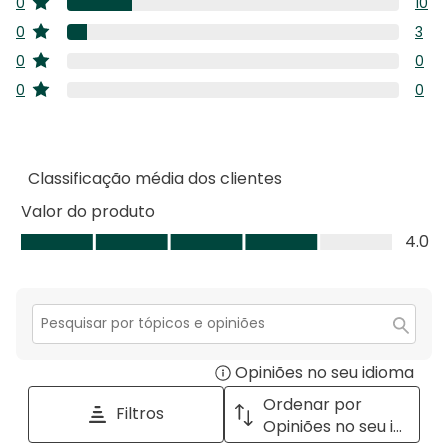
0
10
estrelas
anál
10
0
3
com
estrelas
anál
3
5
0
0
com
estrelas
anál
estre
0
4
0
0
com
estrelas
anál
estre
0
3
com
anál
estre
2
com
estre
1
Classificação média dos clientes
estre
Valor do produto
Valor
4.0
do
produto,
4.0
em
Secção
para
5
Opiniões no seu idioma
Disp
pesquisar
tópicos
a
Ordenar por
Filtros
e
pop
Opiniões no seu idioma
opiniões
with