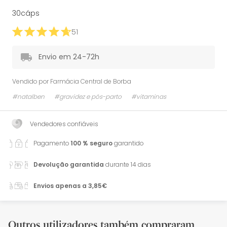
30cáps
51
Envio em 24-72h
Vendido por
Farmácia Central de Borba
#natalben
#gravidez e pós-parto
#vitaminas
Vendedores confiáveis
Pagamento
100 % seguro
garantido
Devolução garantida
durante 14 dias
Envios apenas a 3,85€
Outros utilizadores também compraram