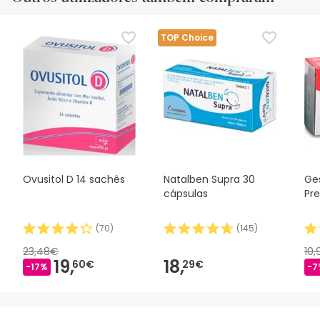
TOP Choice
Ovusitol D 14 sachês
Natalben Supra 30
Ge
cápsulas
Pr
(
70
)
(
145
)
23,48€
10
19,
18,
60€
29€
-17%
-7