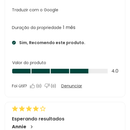
Traduzir com o Google
1 mês
Duração da propriedade
Sim, Recomendo este produto.
Valor do produto
Valor
4.0
do
produto,
Foi útil?
Denunciar
(
0
)
(
0
)
4.0
em
5
Esperando resultados
Annie