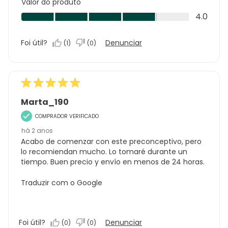
Valor do produto
Valor
4.0
do
produto,
Foi útil?
Denunciar
(
1
)
(
0
)
4.0
em
5
Marta_190
COMPRADOR VERIFICADO
há 2 anos
Acabo de comenzar con este preconceptivo, pero
lo recomiendan mucho. Lo tomaré durante un
tiempo. Buen precio y envío en menos de 24 horas.
Traduzir com o Google
Foi útil?
Denunciar
(
0
)
(
0
)