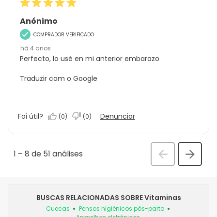
Anónimo
COMPRADOR VERIFICADO
há 4 anos
Perfecto, lo usé en mi anterior embarazo
Traduzir com o Google
Foi útil?
Denunciar
(
0
)
(
0
)
1
–
8 de 51
análises
Anterior
Seguin
análi
análise
BUSCAS RELACIONADAS SOBRE Vitaminas
Cuecas
Pensos higiénicos pós-parto