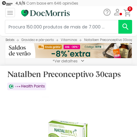
4,5
/
5
Com base em
646
opiniões
0
Bebés
Gravidez e pós-parto
Vitaminas
Natalben Preconceptivo 30caps
*Ver detalhes
Natalben Preconceptivo 30caps
Health Points