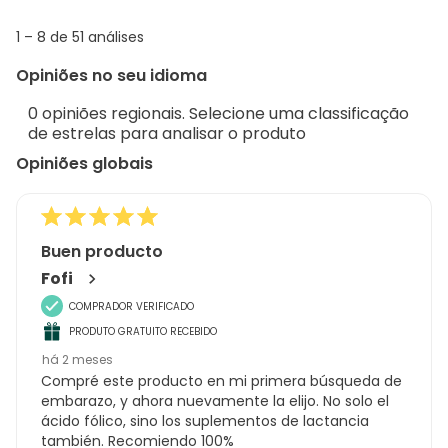
info
1
1
–
8 de 51
análises
abou
to
Regi
Opiniões no seu idioma
8
Sort.
de
0 opiniões regionais. Selecione uma classificação
51
de estrelas para analisar o produto
análises
Opiniões globais
Buen producto
Fofi
COMPRADOR VERIFICADO
PRODUTO GRATUITO RECEBIDO
há 2 meses
Compré este producto en mi primera búsqueda de
embarazo, y ahora nuevamente la elijo. No solo el
ácido fólico, sino los suplementos de lactancia
también. Recomiendo 100%