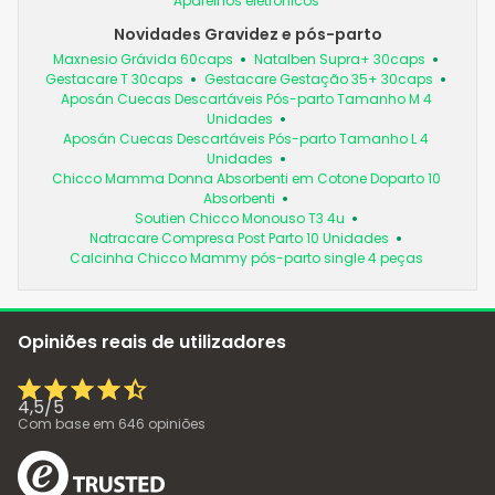
Aparelhos eletrónicos
Novidades Gravidez e pós-parto
Maxnesio Grávida 60caps
Natalben Supra+ 30caps
Gestacare T 30caps
Gestacare Gestação 35+ 30caps
Aposán Cuecas Descartáveis Pós-parto Tamanho M 4
Unidades
Aposán Cuecas Descartáveis Pós-parto Tamanho L 4
Unidades
Chicco Mamma Donna Absorbenti em Cotone Doparto 10
Absorbenti
Soutien Chicco Monouso T3 4u
Natracare Compresa Post Parto 10 Unidades
Calcinha Chicco Mammy pós-parto single 4 peças
Opiniões reais de utilizadores
4,5
/
5
Com base em
646
opiniões