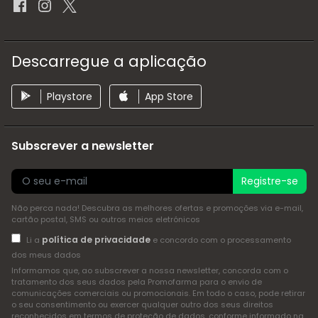
Descarregue a aplicação
Playstore
App Store
Subscrever a newsletter
Registre-se
Não perca nada! Descubra as melhores ofertas e promoções via e-mail,
cartão postal, SMS ou outros meios eletrónicos
política de privacidade
Li a
e concordo com o processamento
dos meus dados
Informamos que, ao subscrever a nossa newsletter, concorda com o
tratamento dos seus dados pela Promofarma para o envio de
comunicações comerciais ou promocionais. Em todo o caso, pode retirar
o seu consentimento ou exercer qualquer outro dos seus direitos
reconhecidos em termos de proteção de dados, conforme informado na