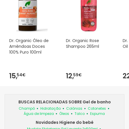
Dr. Organic Óleo de
Dr. Organic Rose
Dr.
Amêndoas Doces
Shampoo 265ml
Oil
100% Puro 100ml
15,
12,
2
54€
59€
BUSCAS RELACIONADAS SOBRE Gel de banho
Champô
Hidratação
Colónias
Cotonetes
Água de limpeza
Óleos
Talco
Espuma
Novidades Higiene do bebé
Mustela Stelatopia Gel Lavante 2x500ml