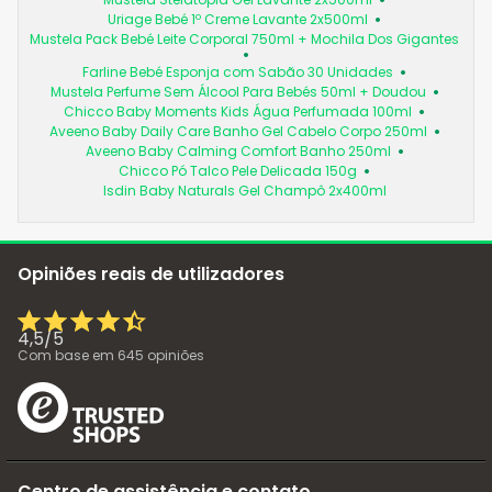
Uriage Bebé 1º Creme Lavante 2x500ml
Mustela Pack Bebé Leite Corporal 750ml + Mochila Dos Gigantes
Farline Bebé Esponja com Sabão 30 Unidades
Mustela Perfume Sem Álcool Para Bebés 50ml + Doudou
Chicco Baby Moments Kids Água Perfumada 100ml
Aveeno Baby Daily Care Banho Gel Cabelo Corpo 250ml
Aveeno Baby Calming Comfort Banho 250ml
Chicco Pó Talco Pele Delicada 150g
Isdin Baby Naturals Gel Champô 2x400ml
Opiniões reais de utilizadores
4,5
/
5
Com base em
645
opiniões
Centro de assistência e contato