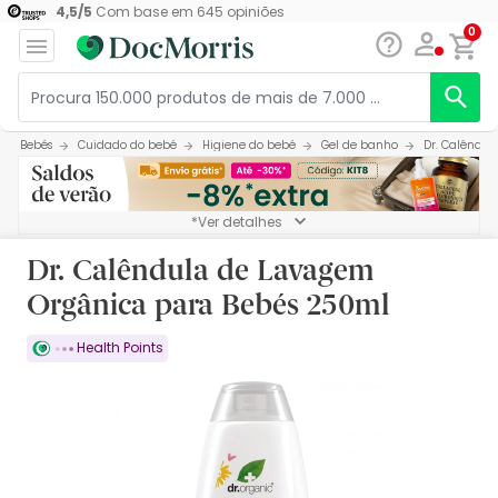
4,5
/
5
Com base em
645
opiniões
0
Bebés
Cuidado do bebé
Higiene do bebé
Gel de banho
Dr. Calêndu
*Ver detalhes
Dr. Calêndula de Lavagem
Orgânica para Bebés 250ml
Health Points