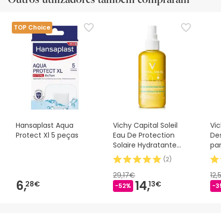
TOP Choice
Hansaplast Aqua
Vichy Capital Soleil
Vi
Protect Xl 5 peças
Eau De Protection
De
Solaire Hydratante
par
Spf50 VICHY,
50
(
2
)
29,17€
12,
6,
14,
28€
13€
-52%
-3