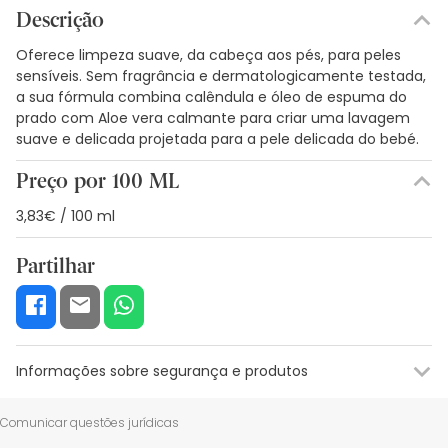
Descrição
Oferece limpeza suave, da cabeça aos pés, para peles
sensíveis. Sem fragrância e dermatologicamente testada,
a sua fórmula combina calêndula e óleo de espuma do
prado com Aloe vera calmante para criar uma lavagem
suave e delicada projetada para a pele delicada do bebé.
Preço por 100 ML
3,83€ / 100 ml
Partilhar
Informações sobre segurança e produtos
Recursos de segurança visual
Dados do fabricante
Gestor o
Comunicar questões jurídicas