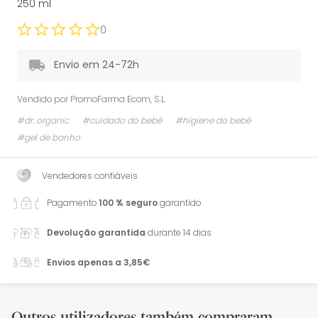
250 ml
0
Envio em 24-72h
Vendido por
PromoFarma Ecom, S.L.
#dr. organic
#cuidado do bebé
#higiene do bebé
#gel de banho
Vendedores confiáveis
Pagamento
100 % seguro
garantido
Devolução garantida
durante 14 dias
Envios apenas a 3,85€
Outros utilizadores também compraram