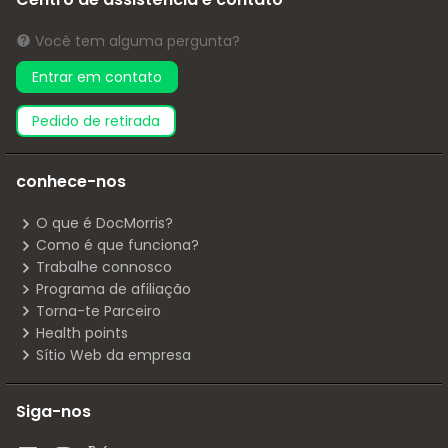
Você tem alguma pergunta?
Entrar em contato
pedido de retirada
conhece-nos
O que é DocMorris?
Como é que funciona?
Trabalhe connosco
Programa de afiliação
Torna-te Parceiro
Health points
Sítio Web da empresa
Siga-nos