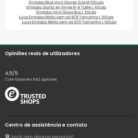
Emilabo Blue Vinyl Gloves Size M 100uds
Emilabo Gants en Vinyle 8-9 Taille L 100uts
Emilabo Vinyl Glove Box L 100uts
Luva Emilabo Nitrilo sem pó 8/9 Tamanho L 100uts
Luva Emilabo Nitrilo sem pó 8/9 Tamanho L 100uts
Opiniões reais de utilizadores
4,5
/5
Com base em
642
opiniões
Centro de assistência e contato
Você tem alguma pergunta?