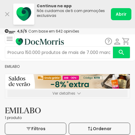
Continua na app
Nós cuidamos de ti com promoções
Abrir
exclusivas
4,5
/5
Com base em
642
opiniões
EMILABO
Ver detalhes
*-8% extra, compra mínima de 72€. Válido até 16/08. Não
acumulável.
EMILABO
1 produto
Filtros
Ordenar