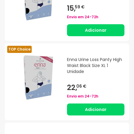
15,
59 €
Envio em
24-72h
Adicionar
TOP Choice
Enna Urine Loss Panty High
Waist Black Size XL 1
Unidade
22,
06 €
Envio em
24-72h
Adicionar