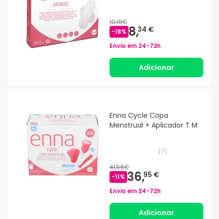
10,19€
8,
34 €
-
18
%
Envio em
24-72h
Adicionar
Enna Cycle Copa
Menstrual + Aplicador T M
(
7
)
41,56€
36,
95 €
-
11
%
Envio em
24-72h
Adicionar