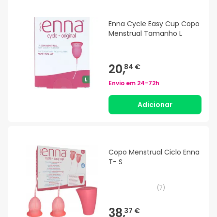
Enna Cycle Easy Cup Copo
Menstrual Tamanho L
20,
84 €
Envio em
24-72h
Adicionar
Copo Menstrual Ciclo Enna
T- S
(
7
)
38,
37 €