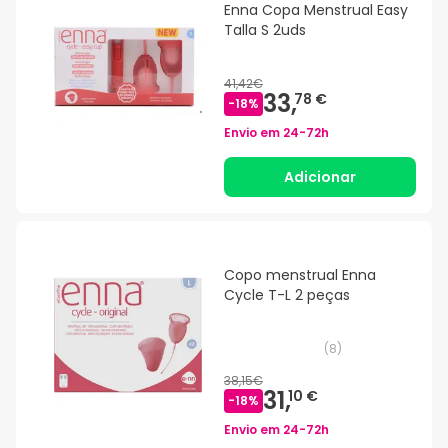
Enna Copa Menstrual Easy
Talla S 2uds
41,42€
33,
78 €
-
18
%
Envio em
24-72h
Adicionar
Copo menstrual Enna
Cycle T-L 2 peças
(
8
)
38,15€
31,
10 €
-
18
%
Envio em
24-72h