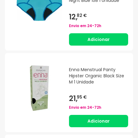
Night Blue 158 1 Unidade
12,
82 €
Envio em
24-72h
Adicionar
Enna Menstrual Panty
Hipster Organic Black Size
M 1 Unidade
21,
95 €
Envio em
24-72h
Adicionar