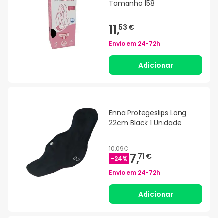
Tamanho 158
11,
53 €
Envio em
24-72h
Adicionar
Enna Protegeslips Long
22cm Black 1 Unidade
10,09€
7,
71 €
-
24
%
Envio em
24-72h
Adicionar