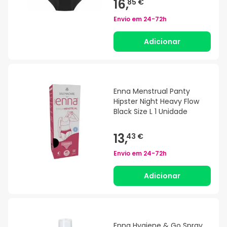
16,
85 €
Envio em
24-72h
Adicionar
Enna Menstrual Panty
Hipster Night Heavy Flow
Black Size L 1 Unidade
13,
43 €
Envio em
24-72h
Adicionar
Enna Hygiene & Go Spray