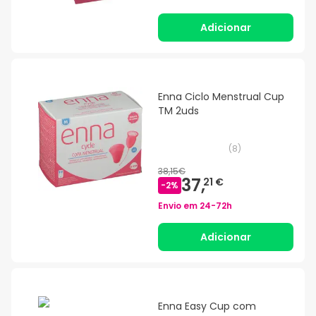
Adicionar
Enna Ciclo Menstrual Cup
TM 2uds
(
8
)
38,15€
37,
21 €
-
2
%
Envio em
24-72h
Adicionar
Enna Easy Cup com