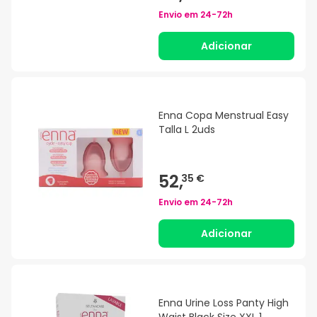
Envio em
24-72h
Adicionar
Enna Copa Menstrual Easy
Talla L 2uds
52,
35 €
Envio em
24-72h
Adicionar
Enna Urine Loss Panty High
Waist Black Size XXL 1