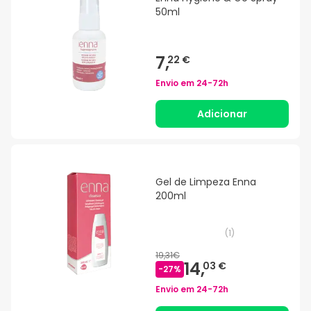
50ml
7,
22 €
Envio em
24-72h
Adicionar
Gel de Limpeza Enna
200ml
(
1
)
19,31€
14,
03 €
-
27
%
Envio em
24-72h