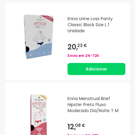
Enna Urine Loss Panty
Classic Black Size L 1
Unidade
20,
23 €
Envio em
24-72h
Adicionar
Enna Menstrual Brief
Hipster Preto Fluxo
Moderado Dia/Noite T M
12,
08 €