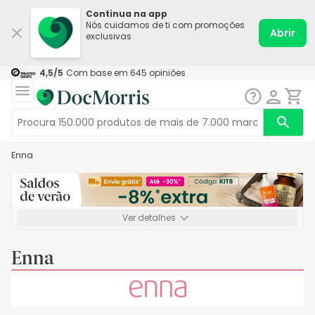
Continua na app
Nós cuidamos de ti com promoções
Abrir
exclusivas
4,5
/5
Com base em
645
opiniões
Enna
Ver detalhes
*-8% extra, compra mínima de 72€. Válido até 16/08. Não
acumulável.
Enna