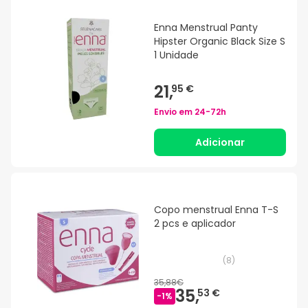
Enna Menstrual Panty
Hipster Organic Black Size S
1 Unidade
21,
95 €
Envio em
24-72h
Adicionar
Copo menstrual Enna T-S
2 pcs e aplicador
(
8
)
35,88€
35,
53 €
-
1
%