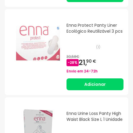
Enna Protect Panty Liner
Ecológico Reutilizável 3 pcs
(
1
)
30,58€
21,
90 €
-
28
%
Envio em
24-72h
Adicionar
Enna Urine Loss Panty High
Waist Black Size L 1 Unidade