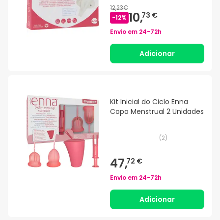
12,23€
10,
73 €
-
12
%
Envio em
24-72h
Adicionar
Kit Inicial do Ciclo Enna
Copa Menstrual 2 Unidades
(
2
)
47,
72 €
Envio em
24-72h
Adicionar