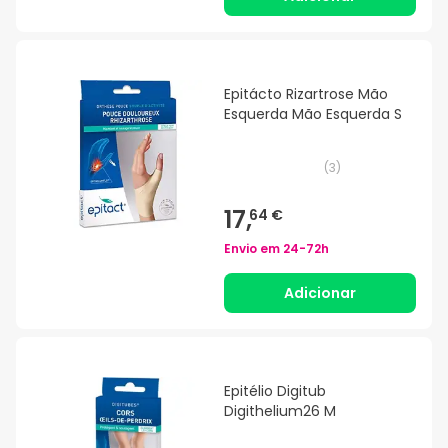
Epitácto Rizartrose Mão
Esquerda Mão Esquerda S
(
3
)
17,
64 €
Envio em
24-72h
Adicionar
Epitélio Digitub
Digithelium26 M