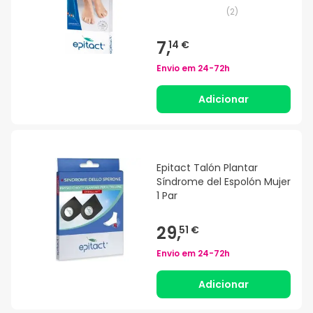
(
2
)
7,
14 €
Envio em
24-72h
Adicionar
Epitact Talón Plantar
Síndrome del Espolón Mujer
1 Par
29,
51 €
Envio em
24-72h
Adicionar