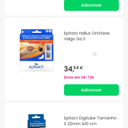
Adicionar
Epitato Hallux Ortótese
Valgo Ga S
(
1
)
34,
54 €
Envio em
24-72h
Adicionar
Epitact Digitube Tamanho
S 22mm 1x10 cm