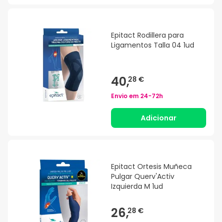
Epitact Rodillera para
Ligamentos Talla 04 1ud
40,
28 €
Envio em
24-72h
Adicionar
Epitact Ortesis Muñeca
Pulgar Querv'Activ
Izquierda M 1ud
26,
28 €