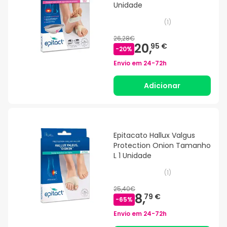
Unidade
(
1
)
26,28€
20,
95 €
-
20
%
Envio em
24-72h
Adicionar
Epitacato Hallux Valgus
Protection Onion Tamanho
L 1 Unidade
(
1
)
25,40€
8,
79 €
-
65
%
Envio em
24-72h