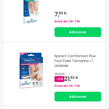
7,
99 €
Envio em
24-72h
Adicionar
Epitact Comfortact Plus
Foot Pads Tamanho L 1
Unidade
28,03€
21,
92 €
-
22
%
Envio em
24-72h
Adicionar