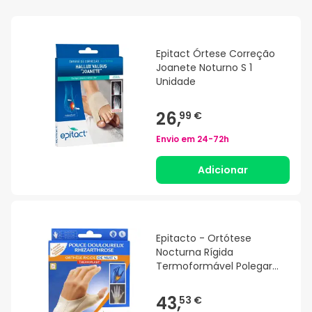
Epitact Órtese Correção
Joanete Noturno S 1
Unidade
26,
99 €
Envio em
24-72h
Adicionar
Epitacto - Ortótese
Nocturna Rígida
Termoformável Polegar
Doloroso Rhizartrose Mão
Direita Tamanho L
43,
53 €