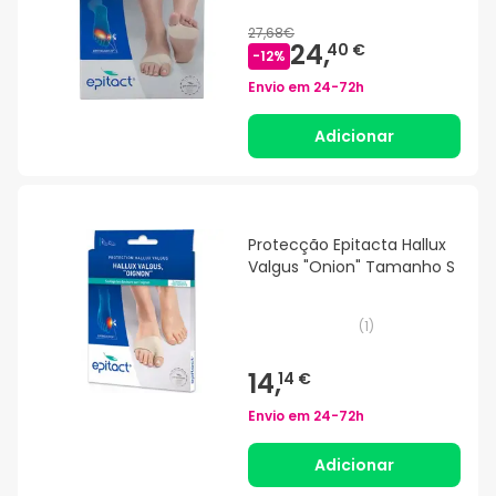
27,68€
24,
40 €
-
12
%
Envio em
24-72h
Adicionar
Protecção Epitacta Hallux
Valgus "Onion" Tamanho S
(
1
)
14,
14 €
Envio em
24-72h
Adicionar