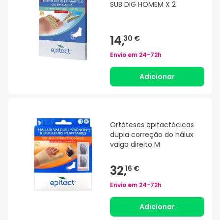
SUB DIG HOMEM X 2
14,
30 €
Envio em
24-72h
Adicionar
Ortóteses epitactócicas
dupla correção do hálux
valgo direito M
32,
16 €
Envio em
24-72h
Adicionar