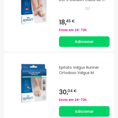
tamanho S
(
3
)
18,
45 €
Envio em
24-72h
Adicionar
Epitato Valgus Runner
Ortodoxo Valgus M
30,
04 €
Envio em
24-72h
Adicionar