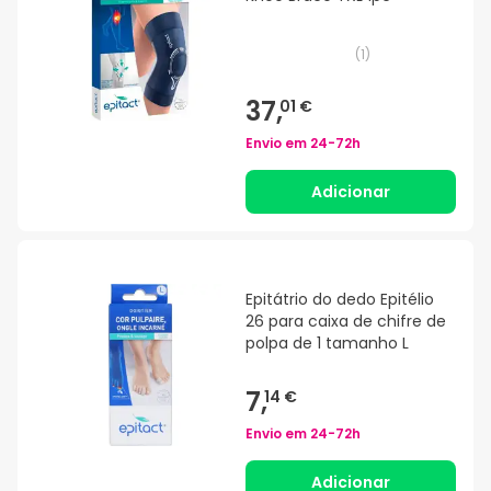
(
1
)
37,
01 €
Envio em
24-72h
Adicionar
Epitátrio do dedo Epitélio
26 para caixa de chifre de
polpa de 1 tamanho L
7,
14 €
Envio em
24-72h
Adicionar