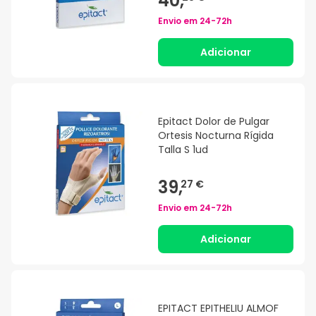
40,
Envio em
24-72h
Adicionar
Epitact Dolor de Pulgar
Ortesis Nocturna Rígida
Talla S 1ud
39,
27 €
Envio em
24-72h
Adicionar
EPITACT EPITHELIU ALMOF