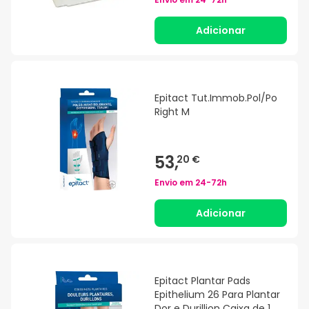
Adicionar
Epitact Tut.Immob.Pol/Po
Right M
53,
20 €
Envio em
24-72h
Adicionar
Epitact Plantar Pads
Epithelium 26 Para Plantar
Dor e Durillion Caixa de 1