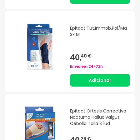
Epitact Tut.Immob.Pol/Ma
Sx M
40,
40 €
Envio em
24-72h
Adicionar
Epitact Ortesis Correctiva
Nocturna Hallux Valgus
Cebolla Talla S 1ud
28 €