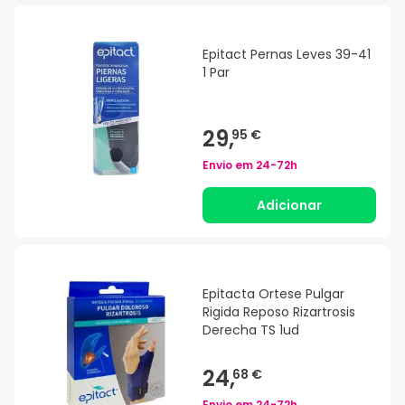
Epitact Pernas Leves 39-41
1 Par
29,
95 €
Envio em
24-72h
Adicionar
Epitacta Ortese Pulgar
Rigida Reposo Rizartrosis
Derecha TS 1ud
24,
68 €
Envio em
24-72h