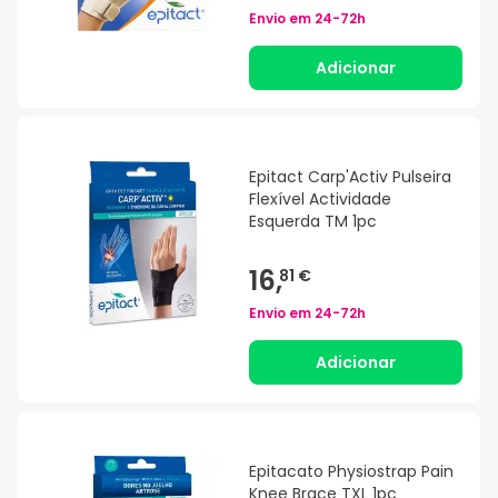
Envio em
24-72h
Adicionar
Epitact Carp'Activ Pulseira
Flexível Actividade
Esquerda TM 1pc
16,
81 €
Envio em
24-72h
Adicionar
Epitacato Physiostrap Pain
Knee Brace TXL 1pc