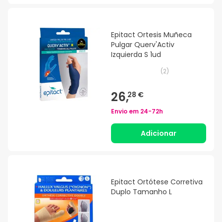
Epitact Ortesis Muñeca
Pulgar Querv'Activ
Izquierda S 1ud
(
2
)
26,
28 €
Envio em
24-72h
Adicionar
Epitact Ortótese Corretiva
Duplo Tamanho L