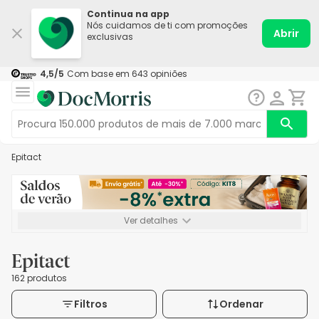
Continua na app
Nós cuidamos de ti com promoções
Abrir
exclusivas
4,5
/5
Com base em
643
opiniões
Epitact
Ver detalhes
*-8% extra, compra mínima de 72€. Válido até 16/08. Não
acumulável.
Epitact
162 produtos
Filtros
Ordenar