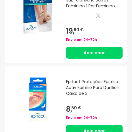
Sub-diafisário Barras
Feminino 1 Par Feminino
(
3
)
19,
80 €
Envio em
24-72h
Adicionar
Epitact Proteções Epitélio
Activ Epitélio Para Durillion
Caixa de 3
8,
50 €
Envio em
24-72h
Adicionar