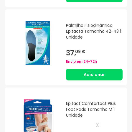
Palmilha Fisiodinâmica
Epitacta Tamanho 42-43 1
Unidade
37,
09 €
Envio em
24-72h
Adicionar
Epitact Comfortact Plus
Foot Pads Tamanho M 1
Unidade
(
1
)