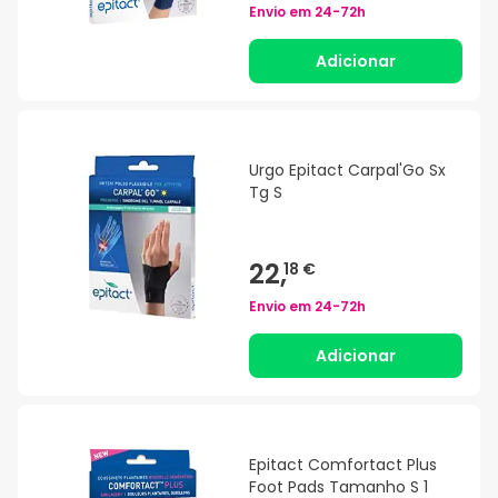
Envio em
24-72h
Adicionar
Urgo Epitact Carpal'Go Sx
Tg S
22,
18 €
Envio em
24-72h
Adicionar
Epitact Comfortact Plus
Foot Pads Tamanho S 1