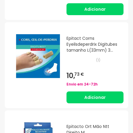
Adicionar
Epitact Corns
Eyeilsdeperdrix Digitubes
tamanho L(33mm) 3
unidades
(
1
)
10,
73 €
Envio em
24-72h
Adicionar
Epitacto Ort Mão Ntt
Direito M