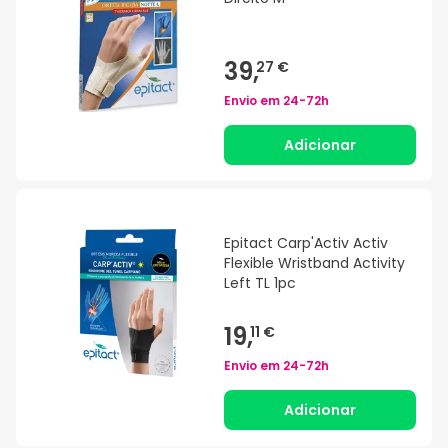
39,
27 €
Envio em
24-72h
Adicionar
Epitact Carp'Activ Activ
Flexible Wristband Activity
Left TL 1pc
19,
11 €
Envio em
24-72h
Adicionar