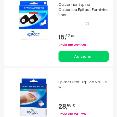
Calcanhar Espina
Calcánica Epitact Feminino
1 par
(
7
)
15,
87 €
Envio em
24-72h
Adicionar
Epitact Prot Big Toe Val Gel
M
28,
68 €
Envio em
24-72h