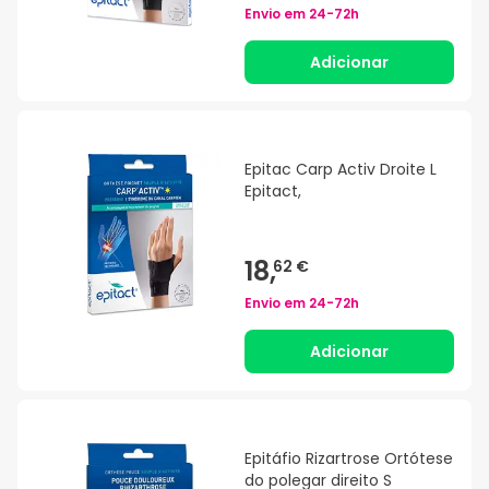
Envio em
24-72h
Adicionar
Epitac Carp Activ Droite L
Epitact,
18,
62 €
Envio em
24-72h
Adicionar
Epitáfio Rizartrose Ortótese
do polegar direito S