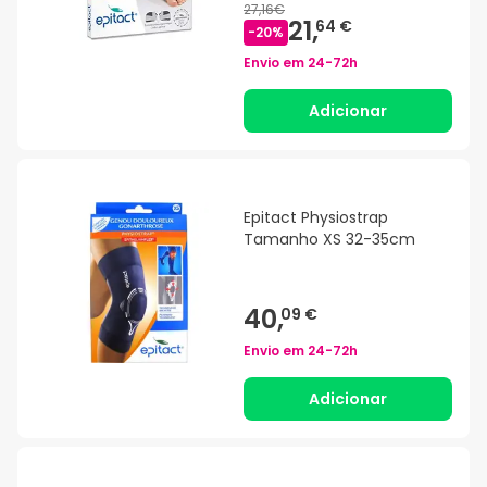
27,16€
21,
64 €
-
20
%
Envio em
24-72h
Adicionar
Epitact Physiostrap
Tamanho XS 32-35cm
40,
09 €
Envio em
24-72h
Adicionar