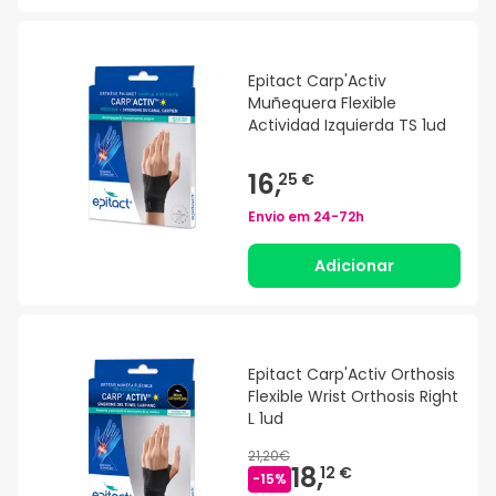
Epitact Carp'Activ
Muñequera Flexible
Actividad Izquierda TS 1ud
16,
25 €
Envio em
24-72h
Adicionar
Epitact Carp'Activ Orthosis
Flexible Wrist Orthosis Right
L 1ud
21,20€
18,
12 €
-
15
%