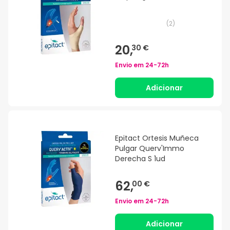
(
2
)
20,
30 €
Envio em
24-72h
Adicionar
Epitact Ortesis Muñeca
Pulgar Querv'Immo
Derecha S 1ud
62,
00 €
Envio em
24-72h
Adicionar