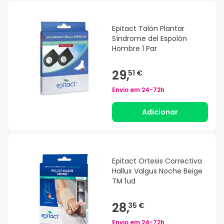
Epitact Talón Plantar
Síndrome del Espolón
Hombre 1 Par
29,
51 €
Envio em
24-72h
Adicionar
Epitact Ortesis Correctiva
Hallux Valgus Noche Beige
TM 1ud
28,
35 €
Envio em
24-72h