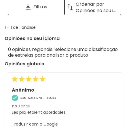
tópicos
a
Ordenar por
Filtros
e
pop
Opiniões no seu idioma
opiniões
with
info
1
1
–
1 de 1
análise
abou
to
Regi
Opiniões no seu idioma
1
Sort.
de
0 opiniões regionais. Selecione uma classificação
1
de estrelas para analisar o produto
análise
Opiniões globais
Anónimo
COMPRADOR VERIFICADO
há 3 anos
Les prix étaient abordables
Traduzir com o Google