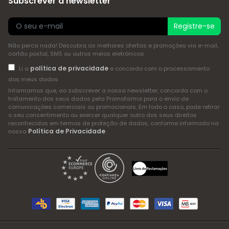
Subscrever a newsletter
Registre-se
Não perca nada! Descubra as melhores ofertas e promoções via e-mail,
cartão postal, SMS ou outros meios eletrónicos
política de privacidade
Li a
e concordo com o processamento
dos meus dados
Informamos que, ao subscrever a nossa newsletter, concorda com o
tratamento dos seus dados pela Promofarma para o envio de
comunicações comerciais ou promocionais. Em todo o caso, pode retirar
o seu consentimento ou exercer qualquer outro dos seus direitos
reconhecidos em termos de proteção de dados, conforme informado na
Política de Privacidade
nossa
.