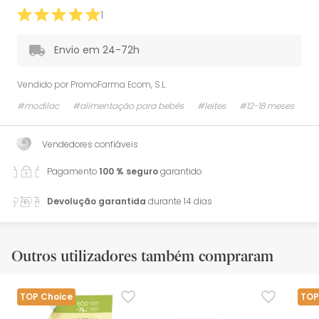
1
Envio em 24-72h
Vendido por
PromoFarma Ecom, S.L.
#modilac
#alimentação para bebés
#leites
#12-18 meses
Vendedores confiáveis
Pagamento
100 % seguro
garantido
Devolução garantida
durante 14 dias
Outros utilizadores também compraram
TOP Choice
TOP