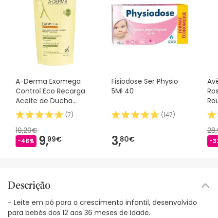
A-Derma Exomega
Fisiodose Ser Physio
Av
Control Eco Recarga
5Ml 40
Ro
Aceite de Ducha
Rou
500ml
30
(
7
)
(
147
)
19,20€
28
9,
3,
99€
80€
-48%
-3
Descrição
- Leite em pó para o crescimento infantil, desenvolvido
para bebés dos 12 aos 36 meses de idade.