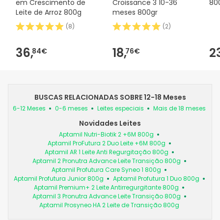
em Crescimento de
Croissance 3 10-36
80
Leite de Arroz 800g
meses 800gr
(
8
)
(
2
)
36,
18,
2
84€
76€
BUSCAS RELACIONADAS SOBRE 12-18 Meses
6-12 Meses
0-6 meses
Leites especiais
Mais de 18 meses
Novidades Leites
Aptamil Nutri-Biotik 2 +6M 800g
Aptamil ProFutura 2 Duo Leite +6M 800g
Aptamil AR 1 Leite Anti Regurgitação 800g
Aptamil 2 Pronutra Advance Leite Transição 800g
Aptamil Profutura Care Syneo 1 800g
Aptamil Profutura Junior 800g
Aptamil Profutura 1 Duo 800g
Aptamil Premium+ 2 Leite Antirregurgitante 800g
Aptamil 3 Pronutra Advance Leite Transição 800g
Aptamil Prosyneo HA 2 Leite de Transição 800g