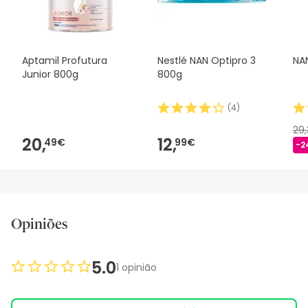
nossos termos e condições
.
Aptamil Profutura
Nestlé NAN Optipro 3
NA
Junior 800g
800g
(
4
)
29
20,
12,
49€
99€
-2
Opiniões
5.0
1 opinião