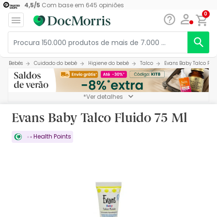
4,5
/
5
Com base em
645
opiniões
0
Bebés
Cuidado do bebé
Higiene do bebé
Talco
Evans Baby Talco Flui
*Ver detalhes
Evans Baby Talco Fluido 75 Ml
Health Points