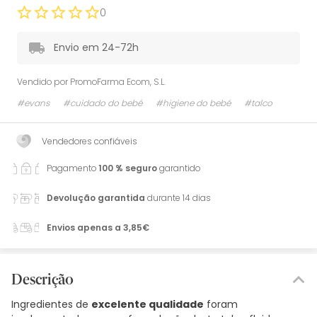
0
Envio em 24-72h
Vendido por
PromoFarma Ecom, S.L.
#evans
#cuidado do bebé
#higiene do bebé
#talco
Vendedores confiáveis
Pagamento
100 % seguro
garantido
Devolução garantida
durante 14 dias
Envios apenas a 3,85€
Descrição
Ingredientes de
excelente qualidade
foram