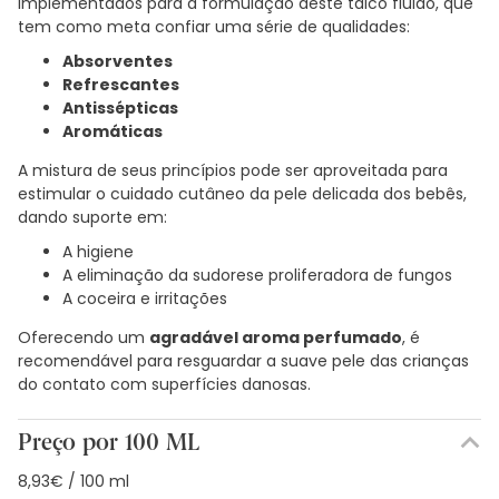
implementados para a formulação deste talco fluido, que
tem como meta confiar uma série de qualidades:
Absorventes
Refrescantes
Antissépticas
Aromáticas
A mistura de seus princípios pode ser aproveitada para
estimular o cuidado cutâneo da pele delicada dos bebês,
dando suporte em:
A higiene
A eliminação da sudorese proliferadora de fungos
A coceira e irritações
Oferecendo um
agradável aroma perfumado
, é
recomendável para resguardar a suave pele das crianças
do contato com superfícies danosas.
Preço por 100 ML
8,93€ / 100 ml