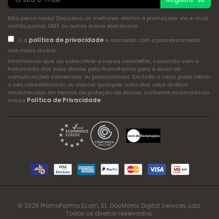
Não perca nada! Descubra as melhores ofertas e promoções via e-mail,
cartão postal, SMS ou outros meios eletrónicos
política de privacidade
Li a
e concordo com o processamento
dos meus dados
Informamos que, ao subscrever a nossa newsletter, concorda com o
tratamento dos seus dados pela Promofarma para o envio de
comunicações comerciais ou promocionais. Em todo o caso, pode retirar
o seu consentimento ou exercer qualquer outro dos seus direitos
reconhecidos em termos de proteção de dados, conforme informado na
Política de Privacidade
nossa
.
© 2026 PromoFarma Ecom, SL. DocMorris Digital Services, Lda.
Todos os direitos reservados.