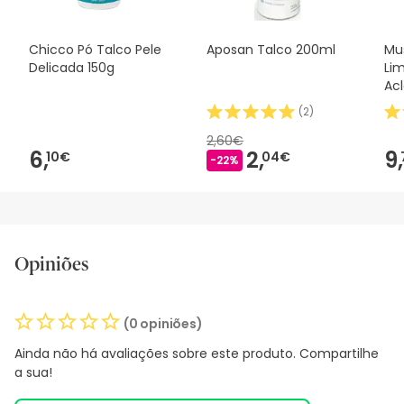
Chicco Pó Talco Pele
Aposan Talco 200ml
Mu
Delicada 150g
Li
Ac
50
(
2
)
2,60€
6,
2,
9,
10€
04€
-22%
Opiniões
(0 opiniões)
Ainda não há avaliações sobre este produto. Compartilhe
a sua!