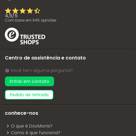
4,5
/
5
Com base em
645
opiniões
Centro de assistência e contato
Você tem alguma pergunta?
Entrar em contato
pedido de retirada
conhece-nos
O que é DocMorris?
Como é que funciona?