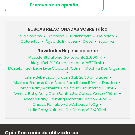
Escreva a sua opinião
BUSCAS RELACIONADAS SOBRE Talco
Gel de banho
Champô
Hidratação
Colónias
Cotonetes
Água de limpeza
Óleos
Espuma
Novidades Higiene do bebé
Mustela Stelatopia Gel Lavante 2x500ml
Uriage Bebé 1º Creme Lavante 2x500ml
Mustela Pack Bebé Leite Corporal 750ml + Mochila Dos Gigantes
Farline Bebé Esponja com Sabão 30 Unidades
Mustela Perfume Sem Álcool Para Bebés 50ml + Doudou
Chicco Baby Moments Kids Água Perfumada 100ml
Aveeno Baby Daily Care Banho Gel Cabelo Corpo 250ml
Aveeno Baby Calming Comfort Banho 250ml
Chicco Pó Talco Pele Delicada 150g
Isdin Baby Naturals Gel Champô 2x400ml
Opiniões reais de utilizadores