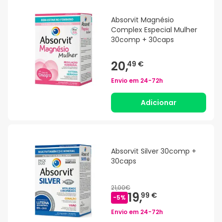
Absorvit Magnésio
Complex Especial Mulher
30comp + 30caps
20,
49 €
Envio em
24-72h
Adicionar
Absorvit Silver 30comp +
30caps
21,00€
19,
99 €
-
5
%
Envio em
24-72h