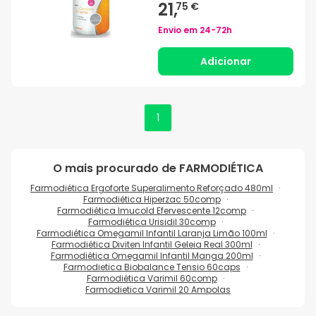
21,
75 €
Envio em
24-72h
Adicionar
1
O mais procurado de
FARMODIÉTICA
Farmodiética Ergoforte Superalimento Reforçado 480ml
Farmodiética Hiperzac 50comp
Farmodiética Imucold Efervescente 12comp
Farmodiética Urisidil 30comp
Farmodiética Omegamil Infantil Laranja Limão 100ml
Farmodiética Diviten Infantil Geleia Real 300ml
Farmodiética Omegamil Infantil Manga 200ml
Farmodietica Biobalance Tensio 60caps
Farmodiética Varimil 60comp
Farmodietica Varimil 20 Ampolas