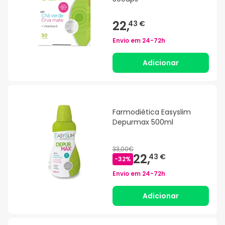
22,
43 €
Envio em
24-72h
Adicionar
Farmodiética Easyslim
Depurmax 500ml
33,00€
22,
43 €
-
32
%
Envio em
24-72h
Adicionar