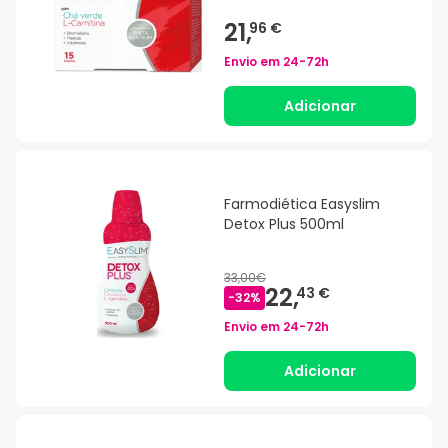
21,
96 €
Envio em
24-72h
Adicionar
Farmodiética Easyslim
Detox Plus 500ml
33,00€
22,
43 €
-
32
%
Envio em
24-72h
Adicionar