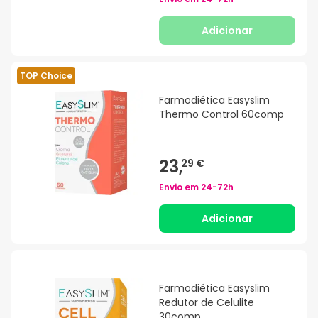
Adicionar
TOP Choice
Farmodiética Easyslim
Thermo Control 60comp
23,
29 €
Envio em
24-72h
Adicionar
Farmodiética Easyslim
Redutor de Celulite
30comp