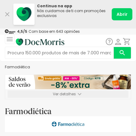
Continua na app
Nós cuidamos de ti com promoções
Abrir
exclusivas
4,5
/5
Com base em
643
opiniões
Farmodiética
Ver detalhes
*-8% extra, compra mínima de 72€. Válido até 16/08. Não
acumulável.
Farmodiética