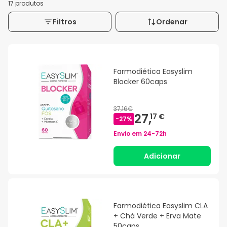
17 produtos
Filtros
Ordenar
Farmodiética Easyslim
Blocker 60caps
37,16€
27,
17 €
-
27
%
Envio em
24-72h
Adicionar
Farmodiética Easyslim CLA
+ Chá Verde + Erva Mate
50caps