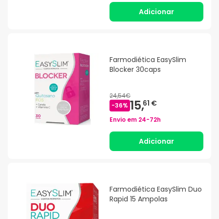
Adicionar
Farmodiética EasySlim
Blocker 30caps
24,54€
15,
61 €
-
36
%
Envio em
24-72h
Adicionar
Farmodiética EasySlim Duo
Rapid 15 Ampolas