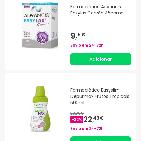
Farmodiética Advancis
Easylax Carvão 45comp
9,
15 €
Envio em
24-72h
Adicionar
Farmodiética Easyslim
Depurmax Frutos Tropicais
500ml
33,00€
22,
43 €
-
32
%
Envio em
24-72h