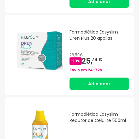
Adicionar
Farmodiética Easyslim
Dren Plus 20 apollas
28,50€
25,
74 €
-
10
%
Envio em
24-72h
Adicionar
Farmodiética Easyslim
Redutor de Celulite 500ml