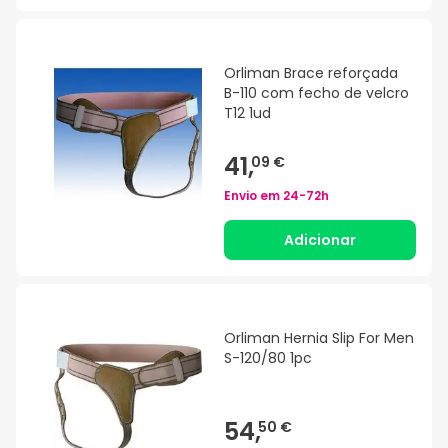
Orliman Brace reforçada
B-110 com fecho de velcro
T12 1ud
41,
09 €
Envio em
24-72h
Adicionar
Orliman Hernia Slip For Men
S-120/80 1pc
54,
50 €