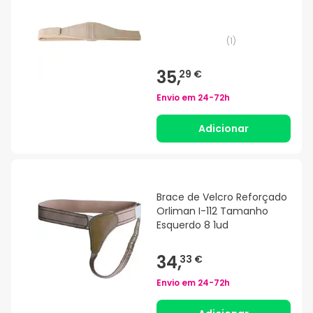
(
1
)
35,
29 €
Envio em
24-72h
Adicionar
Brace de Velcro Reforçado
Orliman I-112 Tamanho
Esquerdo 8 1ud
34,
33 €
Envio em
24-72h