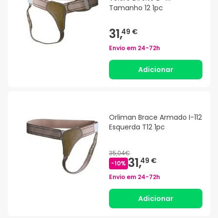
Tamanho 12 1pc
31,
49 €
Envio em
24-72h
Adicionar
Orliman Brace Armado I-112
Esquerda T12 1pc
35,04€
31,
49 €
-
10
%
Envio em
24-72h
Adicionar