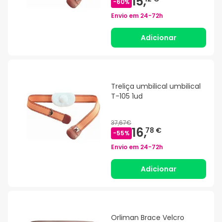
15,
-
60
%
Envio em
24-72h
Adicionar
Treliça umbilical umbilical
T-105 1ud
37,67€
16,
78 €
-
55
%
Envio em
24-72h
Adicionar
Orliman Brace Velcro