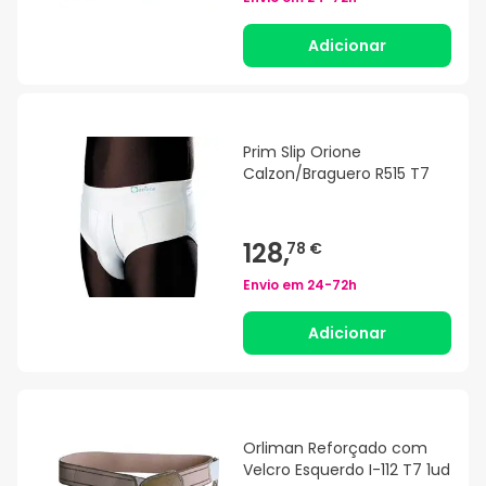
Adicionar
Prim Slip Orione
Calzon/Braguero R515 T7
128,
78 €
Envio em
24-72h
Adicionar
Orliman Reforçado com
Velcro Esquerdo I-112 T7 1ud