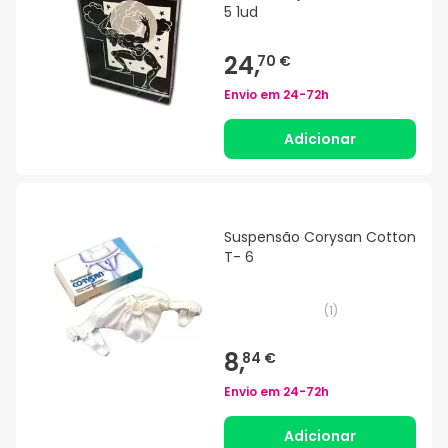
5 1ud
24,
70 €
Envio em
24-72h
Adicionar
Suspensão Corysan Cotton
T- 6
(
1
)
8,
84 €
Envio em
24-72h
Adicionar