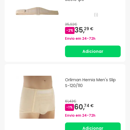
(
1
)
35,92€
35,
29 €
-
2
%
Envio em
24-72h
Adicionar
Orliman Hernia Men's Slip
S-120/110
61,43€
60,
74 €
-
1
%
Envio em
24-72h
Adicionar