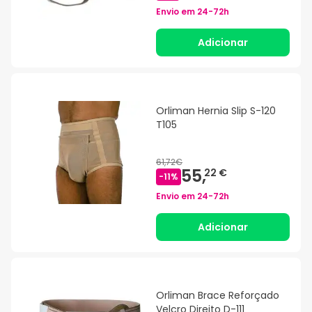
Envio em
24-72h
Adicionar
Orliman Hernia Slip S-120
T105
61,72€
55,
22 €
-
11
%
Envio em
24-72h
Adicionar
Orliman Brace Reforçado
Velcro Direito D-111