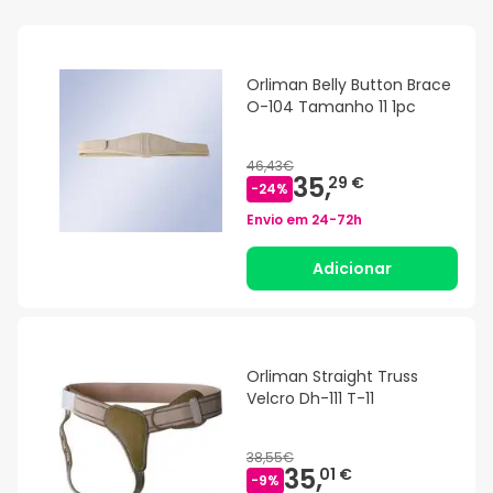
Orliman Belly Button Brace
O-104 Tamanho 11 1pc
46,43€
35,
29 €
-
24
%
Envio em
24-72h
Adicionar
Orliman Straight Truss
Velcro Dh-111 T-11
38,55€
35,
01 €
-
9
%