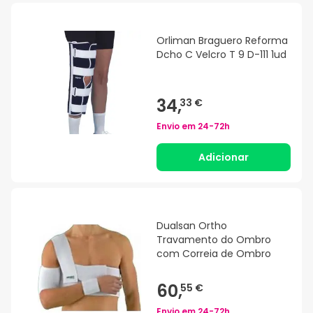
Orliman Braguero Reforma
Dcho C Velcro T 9 D-111 1ud
34,
33 €
Envio em
24-72h
Adicionar
Dualsan Ortho
Travamento do Ombro
com Correia de Ombro
60,
55 €
Envio em
24-72h