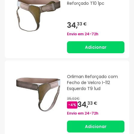
Reforçado T10 1pc
34,
33 €
Envio em
24-72h
Adicionar
Orliman Reforçado com
Fecho de Velcro I-112
Esquerdo T9 1ud
35,92€
34,
33 €
-
4
%
Envio em
24-72h
Adicionar