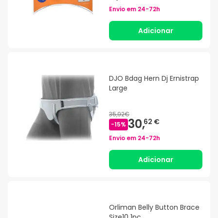
Envio em
24-72h
Adicionar
DJO Bdag Hern Dj Ernistrap
Large
35,92€
30,
62 €
-
15
%
Envio em
24-72h
Adicionar
Orliman Belly Button Brace
Size10 1pc