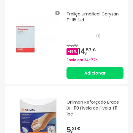
Treliça umbilical Corysan
T-115 1ud
(
1
)
17,07€
14,
57 €
-
15
%
Envio em
24-72h
Adicionar
Orliman Reforçado Brace
BH-110 Fivela de Fivela T11
1pc
5,
21 €