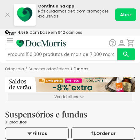
Continua na app
Nós cuidamos de ti com promoções
Abrir
exclusivas
4,5
/5
Com base em
642
opiniões
Ortopedia
/
Suportes ortopédicos
/
Fundas
Ver detalhes
*-8% extra, compra mínima de 72€. Válido até 16/08. Não
acumulável.
Suspensórios e fundas
31 produtos
Filtros
Ordenar