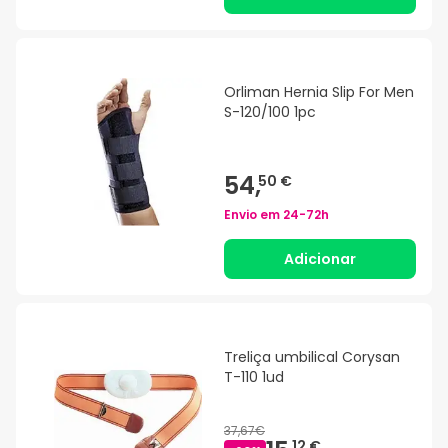
Orliman Hernia Slip For Men
S-120/100 1pc
54,
50 €
Envio em
24-72h
Adicionar
Treliça umbilical Corysan
T-110 1ud
37,67€
12 €