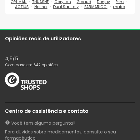
ORLIMAN
THUASNE
Corysan
Gibaud
Donjoy
Prim
ACTIUS
Nailner
Dual Sanitaly
FARMARICCI
mafra
Opiniões reais de utilizadores
4,5
/5
Com base em
642
opiniões
Centro de assistência e contato
Você tem alguma pergunta?
Para dúvidas sobre medicamentos, consulte o seu
farmacêutico.