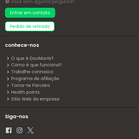
Você tem alguma pergunta?
Entrar em contato
pedido de retirada
conhece-nos
O que é DocMorris?
Como é que funciona?
Trabalhe connosco
Programa de afiliação
Torna-te Parceiro
Health points
Sítio Web da empresa
Siga-nos