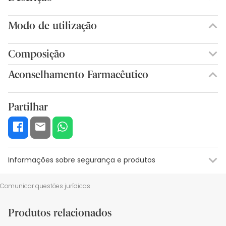
Modo de utilização
Composição
Aconselhamento Farmacêutico
Partilhar
Informações sobre segurança e produtos
Recursos de segurança visual
Dados do fabricante
Gestor o
Comunicar questões jurídicas
Recursos de segurança visual
Produtos relacionados
De momento, não dispomos de imagens de segurança