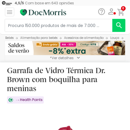
4,5
/
5
Com base em
643
opiniões
0
Bebés
Alimentação para bebés
Acessórios de alimentação
Louça
Ga
*Ver detalhes
Garrafa de Vidro Térmica Dr.
Brown com boquilha para
meninas
Health Points