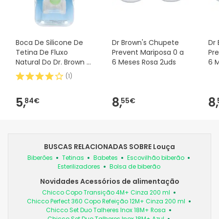
Boca De Silicone De
Dr Brown's Chupete
Dr
Tetina De Fluxo
Prevent Mariposa 0 a
Pr
Natural Do Dr. Brown E
6 Meses Rosa 2uds
6 
Padrão 2uds
(
1
)
5,
8,
8,
84€
55€
BUSCAS RELACIONADAS SOBRE Louça
Biberões
Tetinas
Babetes
Escovilhão biberão
Esterilizadores
Bolsa de biberão
Novidades Acessórios de alimentação
Chicco Copo Transição 4M+ Cinza 200 ml
Chicco Perfect 360 Copo Refeição 12M+ Cinza 200 ml
Chicco Set Duo Talheres Inox 18M+ Rosa
Chicco Set Duo Talheres Inox 18M+ Azul