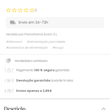
0
Envio em 24-72h
Vendido por
PromoFarma Ecom, S.L.
#drbrowns
#alimentação para bebés
#acessórios de alimentação
#louça
Vendedores confiáveis
Pagamento
100 % seguro
garantido
Devolução garantida
durante 14 dias
Envios apenas a 3,85€
Descrição