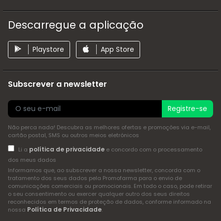
Descarregue a aplicação
Playstore
App Store
Subscrever a newsletter
Registre-se
Não perca nada! Descubra as melhores ofertas e promoções via e-mail,
cartão postal, SMS ou outros meios eletrónicos
política de privacidade
Li a
e concordo com o processamento
dos meus dados
Informamos que, ao subscrever a nossa newsletter, concorda com o
tratamento dos seus dados pela Promofarma para o envio de
comunicações comerciais ou promocionais. Em todo o caso, pode retirar
o seu consentimento ou exercer qualquer outro dos seus direitos
reconhecidos em termos de proteção de dados, conforme informado na
Política de Privacidade
nossa
.