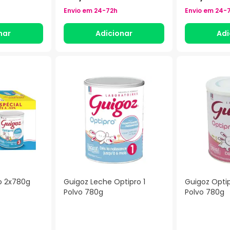
Envio em
24-72h
Envio em
24-
nar
Adicionar
Adi
o 2x780g
Guigoz Leche Optipro 1
Guigoz Opti
Polvo 780g
Polvo 780g
)