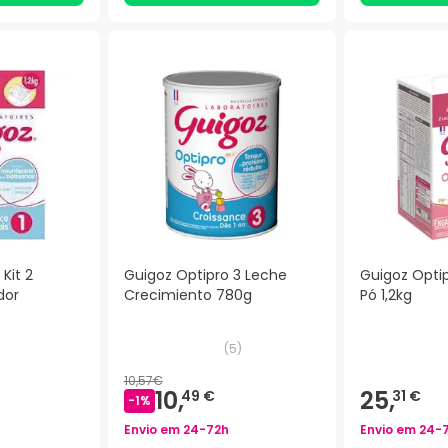
Kit 2
Guigoz Optipro 3 Leche
Guigoz Optip
dor
Crecimiento 780g
Pó 1,2kg
)
(
5
)
10,57€
10,
25,
49 €
31 €
-
1
%
Envio em
24-72h
Envio em
24-