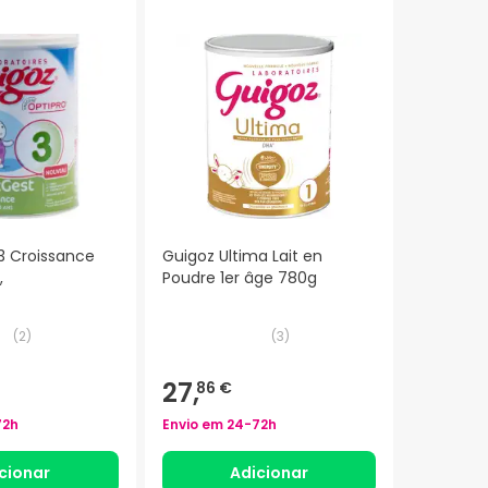
3 Croissance
Guigoz Ultima Lait en
,
Poudre 1er âge 780g
(
2
)
(
3
)
27,
86 €
72h
Envio em
24-72h
cionar
Adicionar