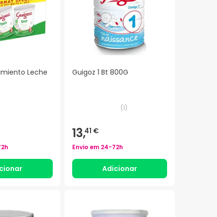
imiento Leche
Guigoz 1 Bt 800G
(
1
)
13,
41 €
72h
Envio em
24-72h
cionar
Adicionar