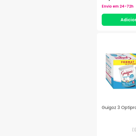
Envio em
24-72h
Adicio
Guigoz 3 Optipr
(
1