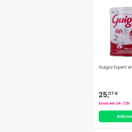
Guigoz Expert A
25,
07 €
Envio em
24-72h
Adicio