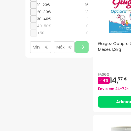
10-20€
16
20-30€
13
30-40€
1
40-50€
0
+50
0
Guigoz Optipro 
€
–
€
Meses 1,2kg
17,00€
14,
57 €
-
14
%
Envio em
24-72h
Adicio