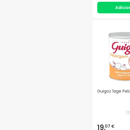
Adicio
Guigoz 1age Pel
(
2
19,
07 €