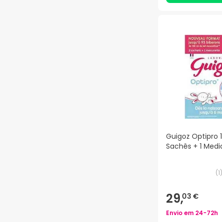
Guigoz Optipro 1 
Sachês + 1 Medi
(
1
29,
03 €
Envio em
24-72h