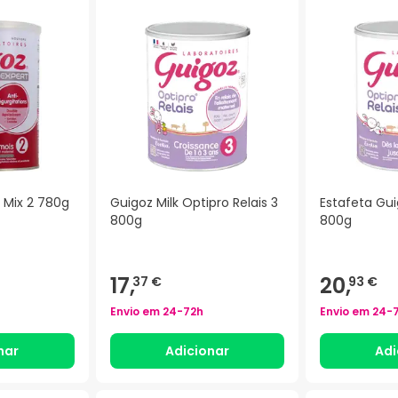
r Mix 2 780g
Guigoz Milk Optipro Relais 3
Estafeta Guig
800g
800g
17,
20,
37 €
93 €
Envio em
24-72h
Envio em
24-
nar
Adicionar
Adi