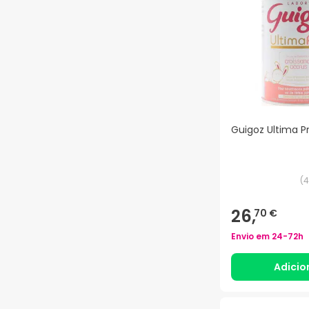
Guigoz Ultima P
(
4
26,
70 €
Envio em
24-72h
Adicio