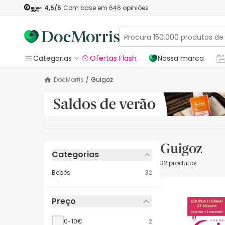
4,5
/5
Com base em
646
opiniões
Categorias
Ofertas Flash
Nossa marca
DocMorris
/
Guigoz
Guigoz
Categorias
32 produtos
Bebés
32
Preço
0-10€
2