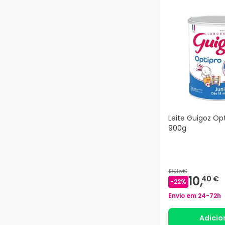
Leite Guigoz Opt
900g
13,35€
10,
40 €
-
22
%
Envio em
24-72h
Adicio