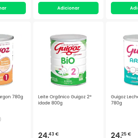
nar
Adicionar
Adi
argon 780g
Leite Orgânico Guigoz 2ª
Guigoz Leche
idade 800g
780g
)
24,
24,
43 €
25 €