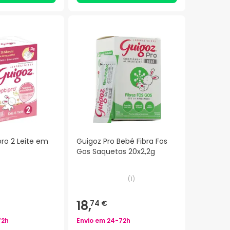
ro 2 Leite em
Guigoz Pro Bebé Fibra Fos
Gos Saquetas 20x2,2g
(
1
)
18,
74 €
72h
Envio em
24-72h