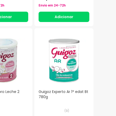
72h
Envio em
24-72h
cionar
Adicionar
pro Leche 2
Guigoz Experto Ar 1ª edat Bt
780g
(
9
)