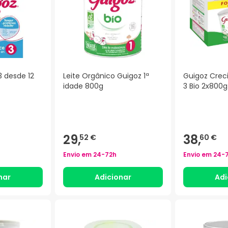
3 desde 12
Leite Orgânico Guigoz 1ª
Guigoz Crec
idade 800g
3 Bio 2x800g
29,
38,
52 €
60 €
Envio em
24-72h
Envio em
24-
nar
Adicionar
Adi