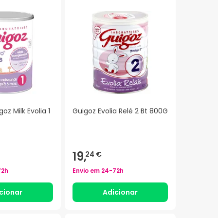
oz Milk Evolia 1
Guigoz Evolia Relé 2 Bt 800G
19,
24 €
72h
Envio em
24-72h
cionar
Adicionar