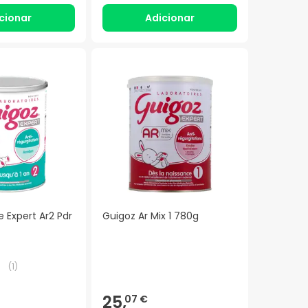
cionar
Adicionar
 Expert Ar2 Pdr
Guigoz Ar Mix 1 780g
(
1
)
25,
07 €