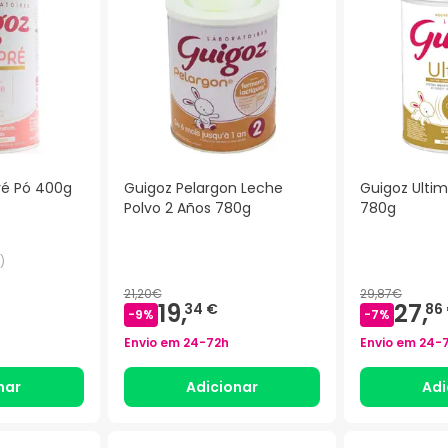
ré Pó 400g
Guigoz Pelargon Leche
Guigoz Ulti
Polvo 2 Años 780g
780g
)
21,20€
29,87€
19,
27,
34 €
86
-
9
%
-
7
%
Envio em
24-72h
Envio em
24-
nar
Adicionar
Adi