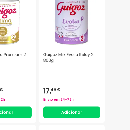
ma Premium 2
Guigoz Milk Evolia Relay 2
800g
17,
 €
49 €
72h
Envio em
24-72h
cionar
Adicionar