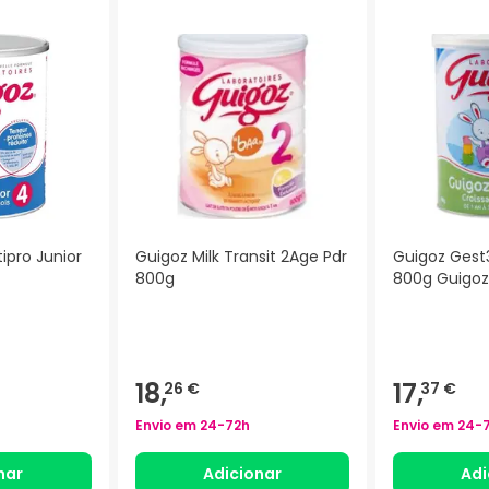
ipro Junior
Guigoz Milk Transit 2Age Pdr
Guigoz Gest
800g
800g Guigoz
18,
17,
26 €
37 €
Envio em
24-72h
Envio em
24-
nar
Adicionar
Adi