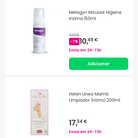
Melagyn Mousse Higiene
Intima 150ml
11,32€
10,
49 €
-
7
%
Envio em
24-72h
Adicionar
Helan Linea Mamá
Limpiador Íntimo 200ml
17,
34 €
Envio em
24-72h