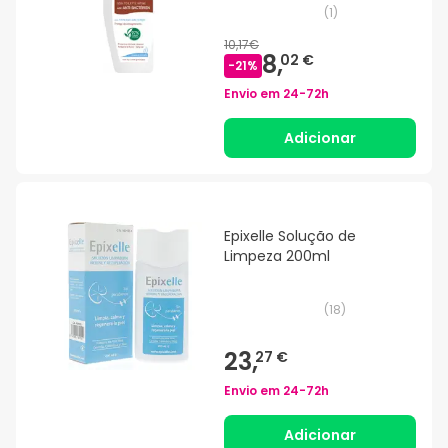
(
1
)
10,17€
8,
02 €
-
21
%
Envio em
24-72h
Adicionar
Epixelle Solução de
Limpeza 200ml
(
18
)
23,
27 €
Envio em
24-72h
Adicionar