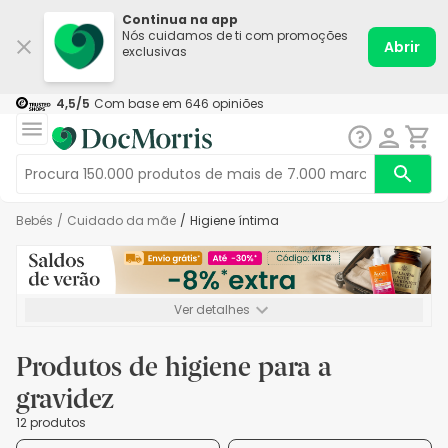
Continua na app
Nós cuidamos de ti com promoções
Abrir
exclusivas
4,5
/5
Com base em
646
opiniões
Bebés
/
Cuidado da mãe
/
Higiene íntima
Ver detalhes
*-8% extra, compra mínima de 72€. Válido até 16/08. Não
acumulável.
Produtos de higiene para a
gravidez
12 produtos