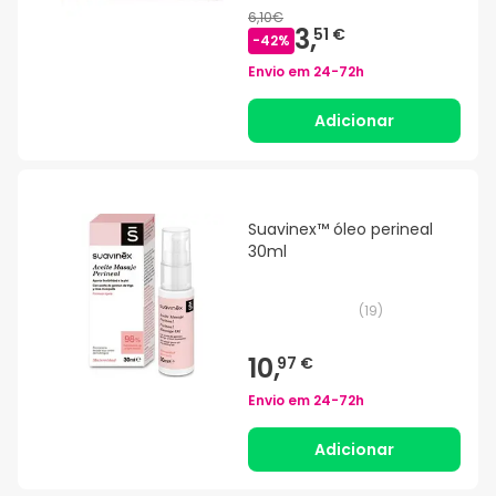
6,10€
3,
51 €
-
42
%
Envio em
24-72h
Adicionar
Suavinex™ óleo perineal
30ml
(
19
)
10,
97 €
Envio em
24-72h
Adicionar