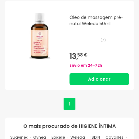
Óleo de massagem pré-
natal Weleda 50ml
(
7
)
13,
58 €
Envio em
24-72h
Adicionar
1
O mais procurado de
HIGIENE ÍNTIMA
Suavinex
Gynea
Epixelle
Weleda
ISDIN
Cavaillès