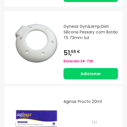
Gyneas Gyn&amp;Dish
Silicone Pessary com Botão
T5 73mm 1ut
51,
68 €
Envio em
24-72h
Adicionar
Aginax Procto 20ml
(
4
)