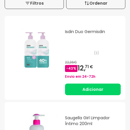
Filtros
Ordenar
Isdin Duo Germisdin
(
3
)
22,36€
12,
71 €
-
43
%
Envio em
24-72h
Adicionar
Saugella Girl Limpador
Íntimo 200ml