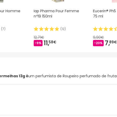
Pour Homme
Iap Pharma Pour Femme
Eucerin® Ph
nº19 150ml
75 ml
(
7
)
(
12
)
12,71€
9,90€
11,
7,
58€
89€
-9%
-20%
ermelhas 13g é
um perfumista de Roupeiro perfumado de fruta