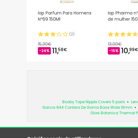
Iap Parfum Para Homens
Iap Pharma n
Nº69 150Ml
de mulher 15
(
2
)
15,30€
13,00€
11,
10,
58€
99
-24%
-15%
Booby Tape Nipple Covers 5 pairs
Len
Garcia 844 Contera De Goma Base Wide 19mm
Glow Botanica Thermal Pi