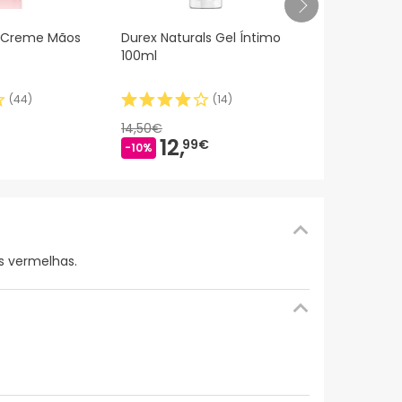
Heliocare Cá
5 Creme Mãos
Durex Naturals Gel Íntimo
Ultra-D 30c
100ml
(
44
)
(
14
)
41,84€
30,
14,50€
-28%
12,
99€
-10%
s vermelhas.