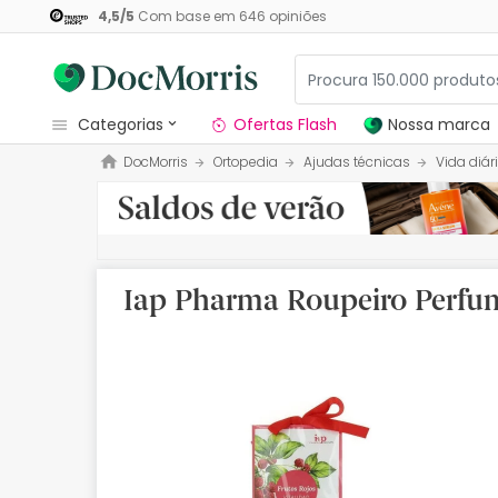
4,5
/
5
Com base em
646
opiniões
categorias
Ofertas Flash
Nossa marca
DocMorris
Ortopedia
Ajudas técnicas
Vida diár
Dermocosmetica
Nossa marca
Solares
Iap Pharma Roupeiro Perfum
Medicamentos
Cosmética
Saúde
Higiene
Dietética