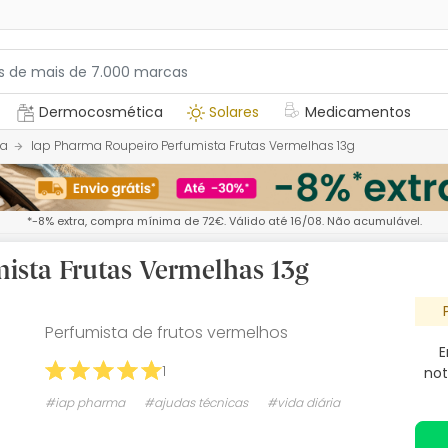
Dermocosmética
Solares
Medicamentos
ia
Iap Pharma Roupeiro Perfumista Frutas Vermelhas 13g
*-8% extra, compra mínima de 72€. Válido até 16/08. Não acumulável.
ista Frutas Vermelhas 13g
Perfumista de frutos vermelhos
E
1
not
#iap pharma
#ajudas técnicas
#vida diária