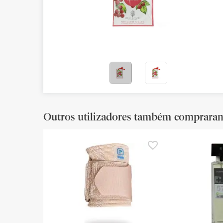
Bebés
Ótica
Ortopedia
Ervanária
Cosmética natural
Outros utilizadores também comprara
Promoções
Marcas
Mais vendidos
Health points
Blog