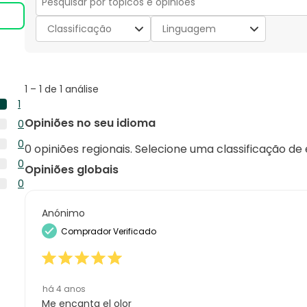
Secção
para
Classificação
Linguagem
pesquisar
tópicos
e
opiniões
1
1
–
1 de 1
análise
to
1
1
1
Opiniões no seu idioma
0
de
análise
0
1
0
com
0 opiniões regionais. Selecione uma classificação de
análise
análise
0
5
0
com
Opiniões globais
análise
estrelas.
0
4
0
com
análise
estrelas.
0
3
com
análise
Anónimo
estrelas.
2
com
Comprador Verificado
estrelas.
1
estrela.
há 4 anos
Me encanta el olor