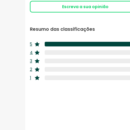
Escreva a sua opinião
Resumo das classificações
5
estrelas
4
estrelas
3
estrelas
2
estrelas
1
estrelas