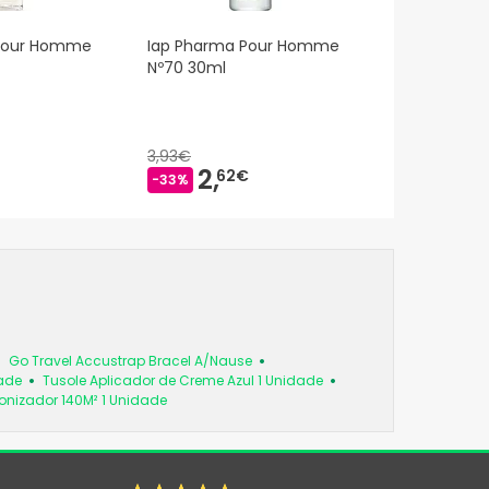
 Pour Homme
Iap Pharma Pour Homme
Nº70 30ml
3,93€
2,
62€
-33%
Go Travel Accustrap Bracel A/Nause
dade
Tusole Aplicador de Creme Azul 1 Unidade
 Ionizador 140M² 1 Unidade