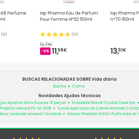
º48 Perfume
Iap Pharma Eau de Parfum
Iap Pharma
0ml
Pour Femme Nº32 150ml
nº70 150ml
(
6
)
(
10
)
12,71€
11,
13,
€
58€
51€
-9%
BUSCAS RELACIONADAS SOBRE Vida diária
Banho
Cama
Novidades Ajudas técnicas
ços Apostan Extra Suaves 10 peças
Invisibble Waver Crystal Clear 1pc
Projecto Aerosol Pic Air 2018
Tusole Aplicador de Creme Amarelo 1 Uni
llow Lavender Linseed 1 Unidade
Glaziar Predator S141Uv Purificador Ar