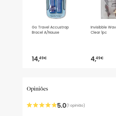
Go Travel Accustrap
Invisibble Wav
Bracel A/Nause
Clear 1pc
14,
4,
49€
49€
Opiniões
5.0
(1 opinião)