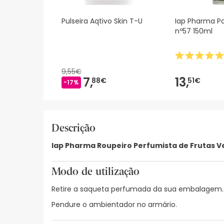
Pulseira Aqtivo Skin T-U
Iap Pharma 
nº57 150ml
9,55€
7,
13,
88€
51€
-17%
Descrição
Iap Pharma Roupeiro Perfumista de Frutas V
Modo de utilização
Retire a saqueta perfumada da sua embalagem.
Pendure o ambientador no armário.