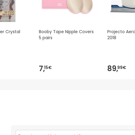
er Crystal
Booby Tape Nipple Covers
Projecto Aero
5 pairs
2018
7,
89,
15€
99€