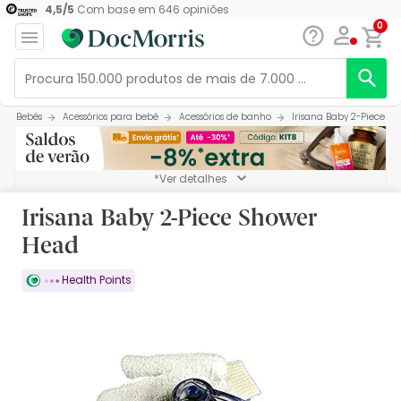
4,5
/
5
Com base em
646
opiniões
0
Bebés
Acessórios para bebé
Acessórios de banho
Irisana Baby 2-Piece S
*Ver detalhes
Irisana Baby 2-Piece Shower
Head
Health Points