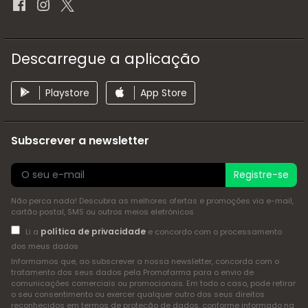
Descarregue a aplicação
Playstore
App Store
Subscrever a newsletter
Registre-se
Não perca nada! Descubra as melhores ofertas e promoções via e-mail,
cartão postal, SMS ou outros meios eletrónicos
política de privacidade
Li a
e concordo com o processamento
dos meus dados
Informamos que, ao subscrever a nossa newsletter, concorda com o
tratamento dos seus dados pela Promofarma para o envio de
comunicações comerciais ou promocionais. Em todo o caso, pode retirar
o seu consentimento ou exercer qualquer outro dos seus direitos
reconhecidos em termos de proteção de dados, conforme informado na