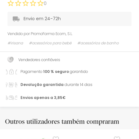
0
Envio em 24-72h
Vendido por
PromoFarma Ecom, S.L.
#irisana
#acessórios para bebé
#acessórios de banho
Vendedores confiáveis
Pagamento
100 % seguro
garantido
Devolução garantida
durante 14 dias
Envios apenas a 3,85€
Outros utilizadores também compraram