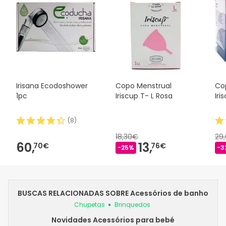
Irisana Ecodoshower
Copo Menstrual
Co
1pc
Iriscup T- L Rosa
Iri
(
8
)
18,30€
29
60,
13,
70€
76€
-25%
-3
BUSCAS RELACIONADAS SOBRE Acessórios de banho
Chupetas
Brinquedos
Novidades Acessórios para bebé