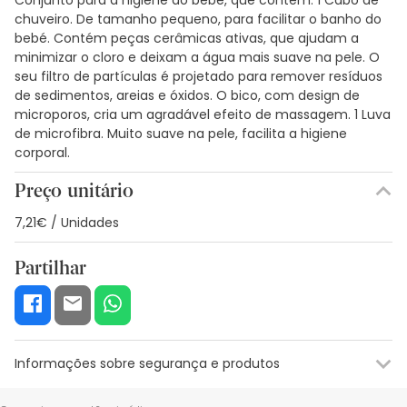
chuveiro. De tamanho pequeno, para facilitar o banho do
bebé. Contém peças cerâmicas ativas, que ajudam a
minimizar o cloro e deixam a água mais suave na pele. O
seu filtro de partículas é projetado para remover resíduos
de sedimentos, areias e óxidos. O bico, com design de
microporos, cria um agradável efeito de massagem. 1 Luva
de microfibra. Muito suave na pele, facilita a higiene
corporal.
Preço unitário
7,21€ / Unidades
Partilhar
Informações sobre segurança e produtos
Recursos de segurança visual
Dados do fabricante
Gestor o