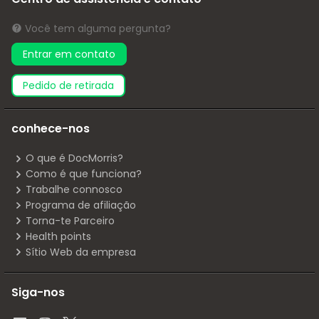
Você tem alguma pergunta?
Entrar em contato
pedido de retirada
conhece-nos
O que é DocMorris?
Como é que funciona?
Trabalhe connosco
Programa de afiliação
Torna-te Parceiro
Health points
Sítio Web da empresa
Siga-nos