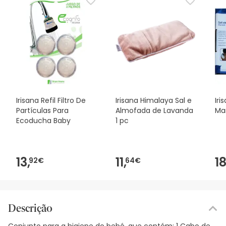
Irisana Refil Filtro De
Irisana Himalaya Sal e
Iri
Partículas Para
Almofada de Lavanda
Man
Ecoducha Baby
1 pc
13,
11,
18
92€
64€
Descrição
Conjunto para a higiene do bebé, que contém: 1 Cabo de