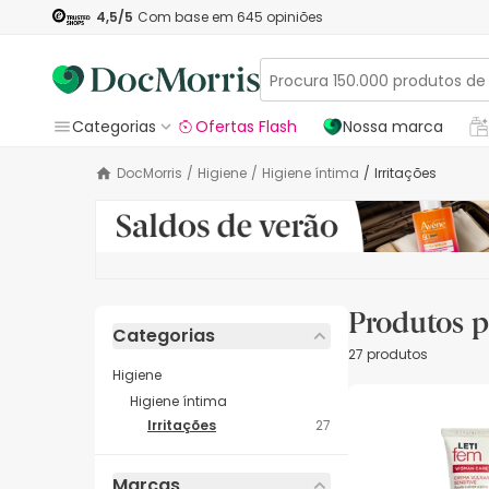
4,5
/5
Com base em
645
opiniões
Categorias
Ofertas Flash
Nossa marca
DocMorris
/
Higiene
/
Higiene íntima
/
Irritações
Produtos p
Categorias
27 produtos
Higiene
Higiene íntima
Irritações
27
Marcas