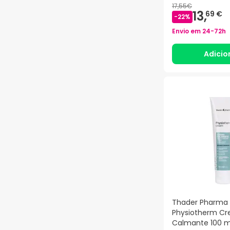
17,55€
13,
69 €
-
22
%
Envio em
24-72h
Adicio
Thader Pharma
Physiotherm C
Calmante 100 m