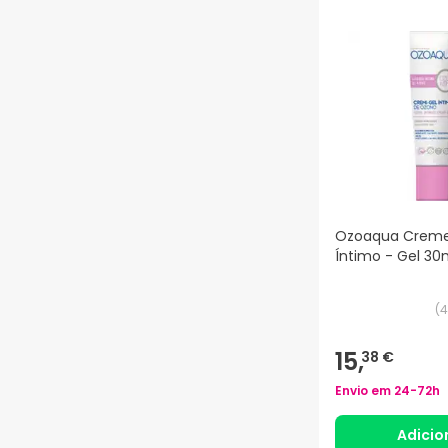
Ozoaqua Creme
Íntimo - Gel 30
(
4
15,
38 €
Envio em
24-72h
Adicio