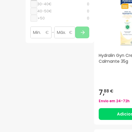
30-40€
0
40-50€
0
+50
0
€
–
€
Hydralin Gyn C
Calmante 35g
7,
88 €
Envio em
24-72h
Adicio