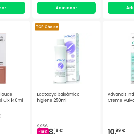
nar
Adicionar
Adi
TOP Choice
laude
Lactacyd balsâmico
Advancis In
l Clx 140ml
higiene 250ml
Creme Vulva
)
9,95€
8,
10,
19 €
99 €
-
18
%