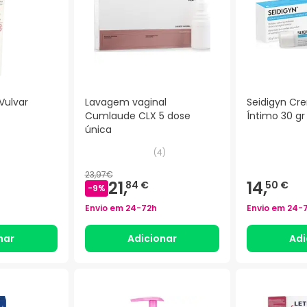
Vulvar
Lavagem vaginal
Seidigyn C
Cumlaude CLX 5 dose
Íntimo 30 gr
única
(
4
)
23,97€
21,
14,
84 €
50 €
-
9
%
Envio em
24-72h
Envio em
24-
nar
Adicionar
Adi