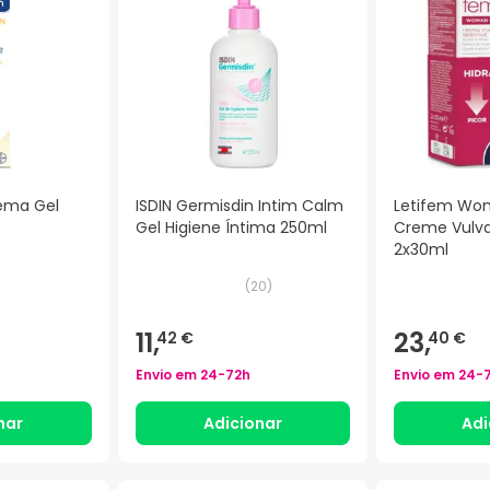
rema Gel
ISDIN Germisdin Intim Calm
Letifem Wo
Gel Higiene Íntima 250ml
Creme Vulva
2x30ml
(
20
)
11,
23,
42 €
40 €
Envio em
24-72h
Envio em
24-
nar
Adicionar
Adi