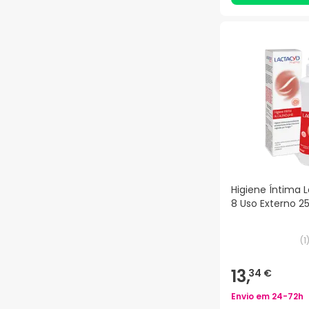
Higiene Íntima 
8 Uso Externo 2
(
1
13,
34 €
Envio em
24-72h