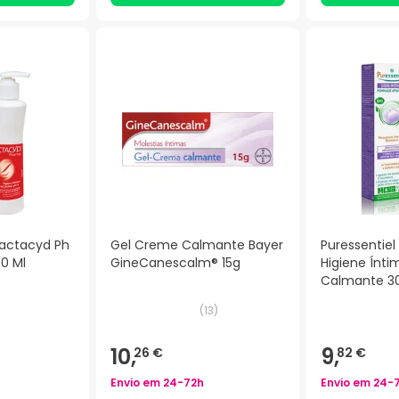
Lactacyd Ph
Gel Creme Calmante Bayer
Puressentiel
50 Ml
GineCanescalm® 15g
Higiene Ínt
Calmante 3
)
(
13
)
10,
9,
26 €
82 €
Envio em
24-72h
Envio em
24-