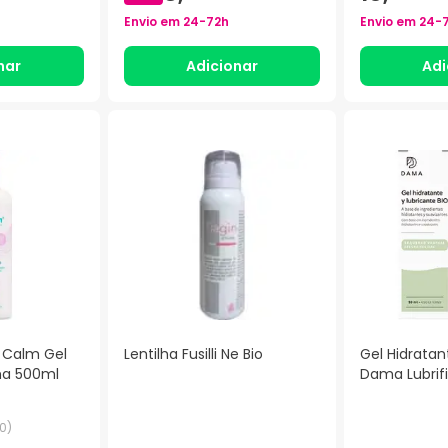
Envio em
24-72h
Envio em
24-
nar
Adicionar
Adi
 Calm Gel
Lentilha Fusilli Ne Bio
Gel Hidratan
ma 500ml
Dama Lubrif
0
)