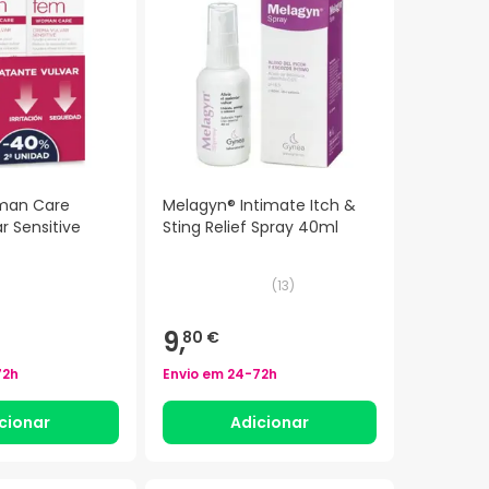
man Care
Melagyn® Intimate Itch &
r Sensitive
Sting Relief Spray 40ml
(
13
)
9,
80 €
72h
Envio em
24-72h
cionar
Adicionar