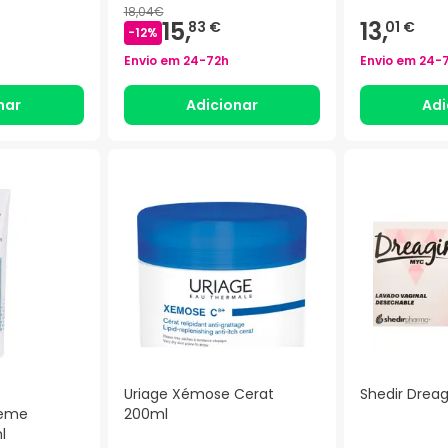
18,04€
15,
13,
83 €
01 €
-
12
%
Envio em
24-72h
Envio em
24-
nar
Adicionar
Adi
Uriage Xémose Cerat
Shedir Drea
reme
200ml
l