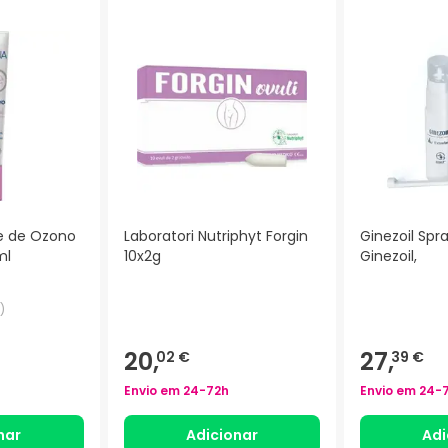
 de Ozono
Laboratori Nutriphyt Forgin
Ginezoil Spr
ml
10x2g
Ginezoil,
)
20,
27,
02 €
39 €
Envio em
24-72h
Envio em
24-
nar
Adicionar
Adi