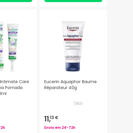
 Intimate Care
Eucerin Aquaphor Baume
ima Pomada
Réparateur 40g
0ml
(
183
)
11,
13 €
72h
Envio em
24-72h