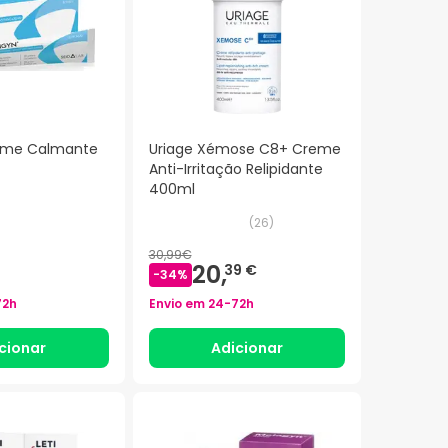
reme Calmante
Uriage Xémose C8+ Creme
Anti-Irritação Relipidante
400ml
(
26
)
30,99€
20,
39 €
-
34
%
72h
Envio em
24-72h
cionar
Adicionar