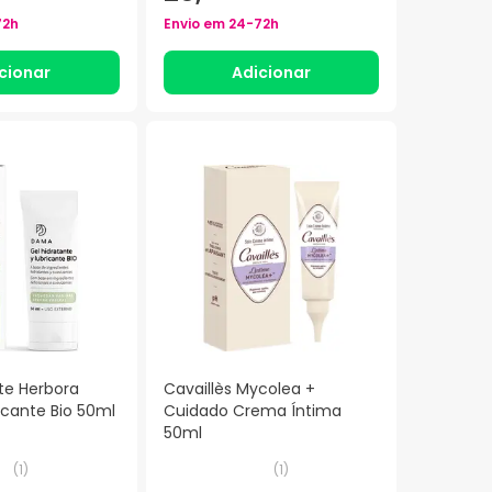
72h
Envio em
24-72h
cionar
Adicionar
te Herbora
Cavaillès Mycolea +
icante Bio 50ml
Cuidado Crema Íntima
50ml
(
1
)
(
1
)