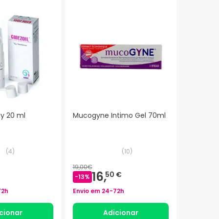
ay 20 ml
Mucogyne Intimo Gel 70ml
(
4
)
(
10
)
19,00€
16,
50 €
-
13
%
72h
Envio em
24-72h
cionar
Adicionar