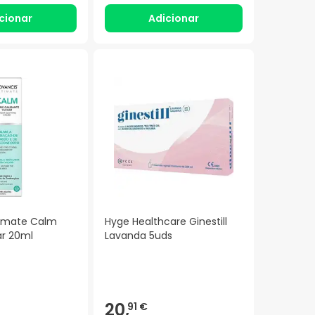
cionar
Adicionar
timate Calm
Hyge Healthcare Ginestill
r 20ml
Lavanda 5uds
20,
91 €