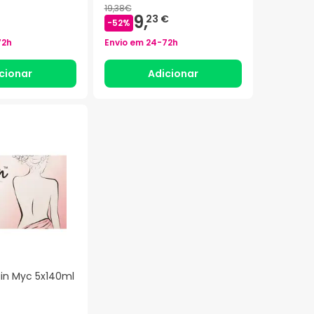
19,38€
9,
23 €
-
52
%
72h
Envio em
24-72h
cionar
Adicionar
gin Myc 5x140ml