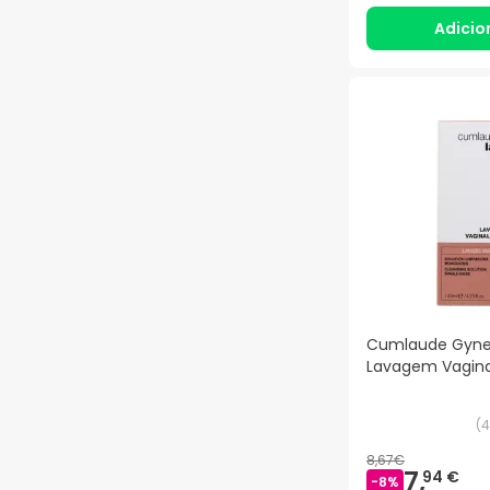
Adicio
Cumlaude Gyne
Lavagem Vagina
(
4
8,67€
7,
94 €
-
8
%