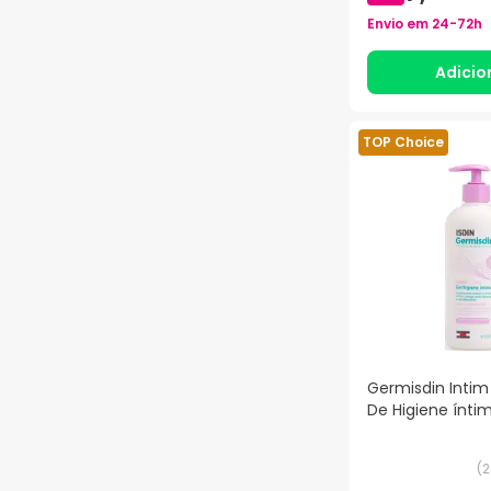
Envio em
24-72h
Adicio
TOP Choice
Germisdin Intim
De Higiene ínti
(
2