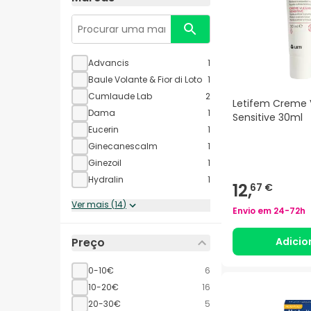
Advancis
1
Baule Volante & Fior di Loto
1
Cumlaude Lab
2
Letifem Creme 
Dama
1
Sensitive 30ml
Eucerin
1
Ginecanescalm
1
Ginezoil
1
Hydralin
1
12,
67 €
Ver mais
(
14
)
Envio em
24-72h
Adicio
Preço
0-10€
6
10-20€
16
20-30€
5