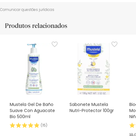
Disuccinato.
Recursos de segurança visual
Dados do fabricante
Gestor o
Comunicar questões jurídicas
Recursos de segurança visual
Produtos relacionados
As imagens de segurança fornecem informações
importantes para garantir a utilização segura do produto.
Recomendamos que leia atentamente as informações.
Mustela Gel De Baño
Sabonete Mustela
Bi
Suave Con Aguacate
Nutri-Protector 100gr
Mo
Bio 500ml
Niñ
(
15
)
18