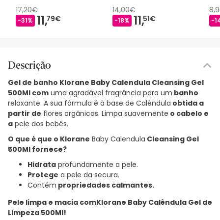
17,20€
14,00€
8,
11,
11,
79€
51€
-31%
-18%
-1
Descrição
Gel de banho Klorane Baby Calendula Cleansing Gel
500Ml com
uma agradável fragrância para um
banho
relaxante. A sua fórmula é à base de Calêndula
obtida a
partir de
flores orgânicas. Limpa suavemente
o cabelo e
a
pele dos bebés.
O que é que o Klorane
Baby Calendula
Cleansing Gel
500Ml
fornece
?
Hidrata
profundamente a pele.
Protege
a pele da secura.
Contém
propriedades calmantes.
Pele limpa e macia com
Klorane Baby Calêndula Gel de
Limpeza 500Ml
!