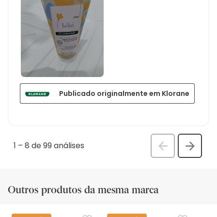
Publicado originalmente em Klorane
1
–
8 de 99
análises
Anterior
Seguin
análi
análise
Outros produtos da mesma marca