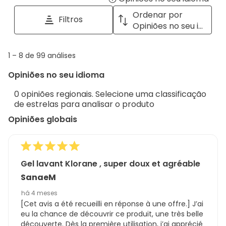
tópicos
a
Ordenar por
Filtros
e
pop
Opiniões no seu idioma
opiniões
with
info
1
1
–
8 de 99
análises
abou
to
Regi
Opiniões no seu idioma
8
Sort.
de
0 opiniões regionais. Selecione uma classificação
99
de estrelas para analisar o produto
análises
Opiniões globais
Gel lavant Klorane , super doux et agréable
SanaeM
há 4 meses
[Cet avis a été recueilli en réponse à une offre.] J’ai
eu la chance de découvrir ce produit, une très belle
découverte. Dès la première utilisation, j’ai apprécié