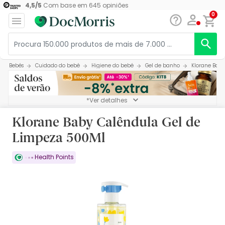
4,5
/
5
Com base em
645
opiniões
0
Bebés
Cuidado do bebé
Higiene do bebé
Gel de banho
Klorane Bab
*Ver detalhes
Klorane Baby Calêndula Gel de
Limpeza 500Ml
Health Points