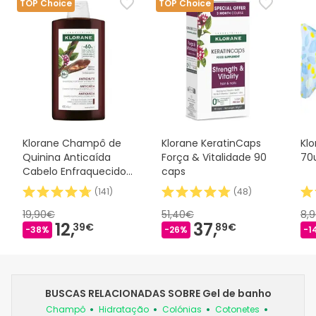
TOP Choice
TOP Choice
Klorane Champô de
Klorane KeratinCaps
Kl
Quinina Anticaída
Força & Vitalidade 90
70
Cabelo Enfraquecido
caps
400 ml
(
141
)
(
48
)
19,90€
51,40€
8,
12,
37,
39€
89€
-38%
-26%
-1
BUSCAS RELACIONADAS SOBRE Gel de banho
Champô
Hidratação
Colónias
Cotonetes