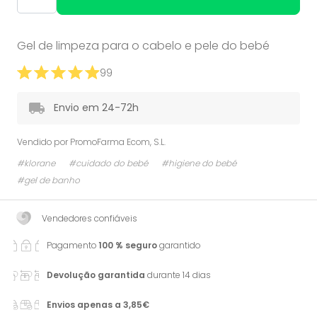
Gel de limpeza para o cabelo e pele do bebé
99
Envio em 24-72h
Vendido por
PromoFarma Ecom, S.L.
#klorane
#cuidado do bebé
#higiene do bebé
#gel de banho
Vendedores confiáveis
Pagamento
100 % seguro
garantido
Devolução garantida
durante 14 dias
Envios apenas a 3,85€