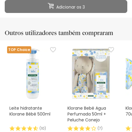
Adicionar os 3
Outros utilizadores também compraram
TOP Choice
Leite hidratante
Klorane Bebé Agua
Kl
Klorane Bébé 500ml
Perfumada 50ml +
70
Peluche Conejo
(
10
)
(
7
)