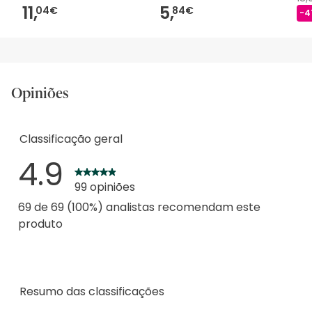
11,
5,
04€
84€
-4
Opiniões
Classificação geral
4.9
99 opiniões
69 de 69 (100%) analistas recomendam este
produto
Resumo das classificações