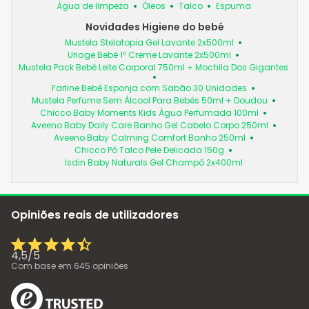
Água de limpeza
Óleos
Talco
Espuma
Novidades Higiene do bebé
Mustela Stelatopia Gel Lavante 2x500ml
Uriage Bebé 1º Creme Lavante 2x500ml
Mustela Pack Bebé Leite Corporal 750ml + Mochila Dos Gigantes
Farline Bebé Esponja com Sabão 30 Unidades
Mustela Perfume Sem Álcool Para Bebés 50ml + Doudou
Chicco Baby Moments Kids Água Perfumada 100ml
Aveeno Baby Daily Care Banho Gel Cabelo Corpo 250ml
Aveeno Baby Calming Comfort Banho 250ml
Chicco Pó Talco Pele Delicada 150g
Isdin Baby Naturals Gel Champô 2x400ml
Opiniões reais de utilizadores
4,5
/
5
Com base em
645
opiniões