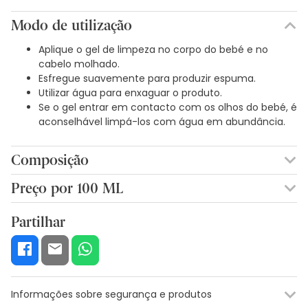
Modo de utilização
Aplique o gel de limpeza no corpo do bebé e no
cabelo molhado.
Esfregue suavemente para produzir espuma.
Utilizar água para enxaguar o produto.
Se o gel entrar em contacto com os olhos do bebé, é
aconselhável limpá-los com água em abundância.
Composição
Agua (Aqua), Glicerina, Ceteareth-60, Miristilo Glicol, Coco
Preço por 100 ML
Glucosida, Sulfato de Coco de Zinc, Cocamfoacetato de
2,78€ / 100 ml
Sodio, Polisorbato 20, Fragancia (Perfume), Palmitato de
Partilhar
Ascorbilo, Extracto de Flor de Caléndula Officinalis, Ácido
Cítrico, Disódico Lauril Sulfosuccinato, Oleato de Glicerilo,
Citrato de Glicéridos de Palma Hidrogenada, Isoleucina,
Laureth-3, Lecitina, Ácido Maleico, Polisorbato 80,
Propilenglicol, Benzoato de Sodio, Cloruro de Sodio,
Informações sobre segurança e produtos
Hidróxido de Sodio, Tocoferol, Trisodio Etilenediamino