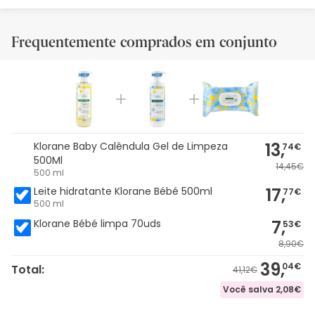
Frequentemente comprados em conjunto
13,
Klorane Baby Calêndula Gel de Limpeza
74€
500Ml
14,45€
500 ml
17,
Leite hidratante Klorane Bébé 500ml
77€
500 ml
7,
Klorane Bébé limpa 70uds
53€
8,90€
39,
04€
Total:
41,12€
Você salva
2,08€