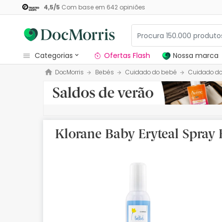
4,5
/
5
Com base em
642
opiniões
categorias
Ofertas Flash
Nossa marca
DocMorris
Bebés
Cuidado do bebé
Cuidado do
Dermocosmetica
Nossa marca
Solares
Klorane Baby Eryteal Spray 
Medicamentos
Cosmética
Saúde
Higiene
Dietética