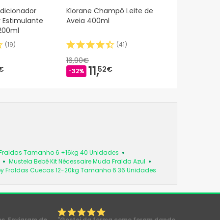
dicionador
Klorane Champô Leite de
y Estimulante
Aveia 400ml
 200ml
(
19
)
(
41
)
16,90€
11,
€
52€
-32%
Fraldas Tamanho 6 +16kg 40 Unidades
Mustela Bebé Kit Nécessaire Muda Fralda Azul
y Fraldas Cuecas 12-20kg Tamanho 6 36 Unidades
es. Enviaram de
"Gostei da forma como foram dando