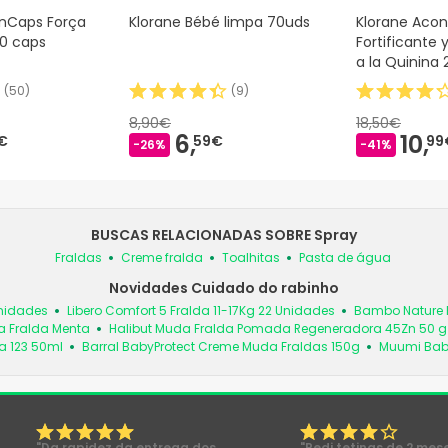
inCaps Força
Klorane Bébé limpa 70uds
Klorane Acon
90 caps
Fortificante 
a la Quinina
(
50
)
(
9
)
8,90€
18,50€
6,
10,
€
59€
99
-26%
-41%
BUSCAS RELACIONADAS SOBRE Spray
Fraldas
Creme fralda
Toalhitas
Pasta de água
Novidades Cuidado do rabinho
Unidades
Libero Comfort 5 Fralda 11-17Kg 22 Unidades
Bambo Nature 
a Fralda Menta
Halibut Muda Fralda Pomada Regeneradora 45Zn 50 g
a 123 50ml
Barral BabyProtect Creme Muda Fraldas 150g
Muumi Bab
"Da rapidez da entrega dos
"Pedi tetinas de 2 mes