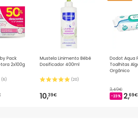
 Além disso, se desejares, também podes devolver o produto s
by Pack
Mustela Linimento Bébé
Dodot Aqua 
tora 2x100g
Dosificador 400ml
Toalhitas Al
Orgânico
(
6
)
(
20
)
3,49€
10,
2,
€
39€
69€
-23%