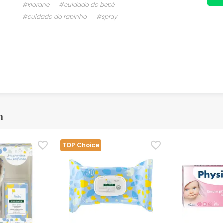
#klorane
#cuidado do bebé
#cuidado do rabinho
#spray
m
TOP Choice