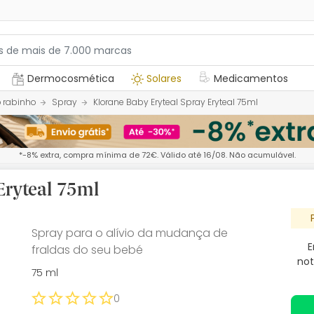
Dermocosmética
Solares
Medicamentos
 rabinho
Spray
Klorane Baby Eryteal Spray Eryteal 75ml
*-8% extra, compra mínima de 72€. Válido até 16/08. Não acumulável.
Eryteal 75ml
Spray para o alívio da mudança de
E
fraldas do seu bebé
not
75 ml
0