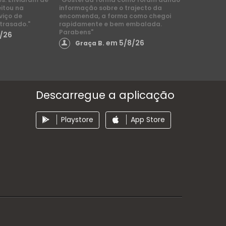
eitou na
informação sobre o trajecto da
viço de
encomenda, a forma como chegoi
trasado."
rapidamente e bem embalada.
Parabens"
/26
em 5/8/26
Graça B.
Descarregue a aplicação
Playstore
App Store