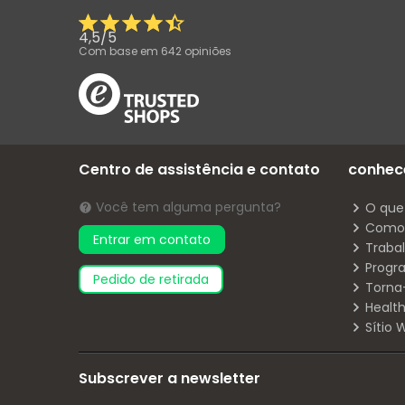
4,5
/
5
Com base em
642
opiniões
Centro de assistência e contato
conhec
Você tem alguma pergunta?
O que
Como 
Entrar em contato
Traba
Progr
pedido de retirada
Torna
Health
Sítio
Subscrever a newsletter