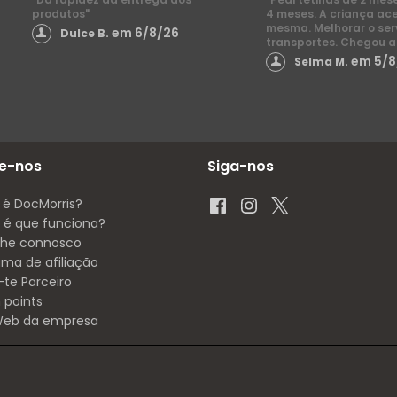
produtos"
4 meses. A criança ac
mesma. Melhorar o ser
em 6/8/26
Dulce B.
transportes. Chegou a
em 5/8
Selma M.
e-nos
Siga-nos
 é DocMorris?
é que funciona?
lhe connosco
ama de afiliação
-te Parceiro
 points
 Web da empresa