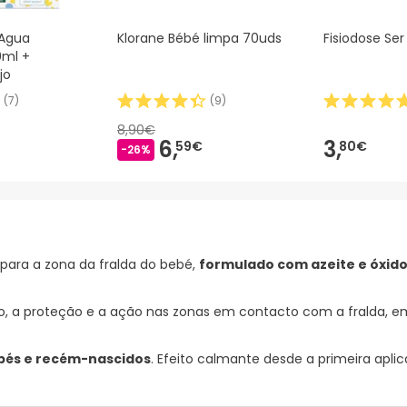
 Agua
Klorane Bébé limpa 70uds
Fisiodose Ser
0ml +
jo
(
7
)
(
9
)
8,90€
6,
3,
59€
80€
-26%
para a zona da fralda do bebé,
formulado com azeite e óxido
o, a proteção e a ação nas zonas em contacto com a fralda, em
ebés e recém-nascidos
. Efeito calmante desde a primeira apl