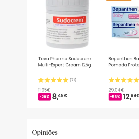
sobre segurança, não hesites em contactar-nos.
Teva Pharma Sudocrem
Bepanthen Ba
Multi-Expert Cream 125g
Pomada Prote
(
71
)
11,95€
29,04€
8,
12,
49€
99
-29%
-55%
Opiniões