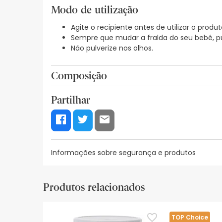
Modo de utilização
Agite o recipiente antes de utilizar o produt
Sempre que mudar a fralda do seu bebé, pu
Não pulverize nos olhos.
Composição
ÁGUA (AQUA), GLICERINA, OLEA EUROPAEA FRUIT O
Partilhar
ZINCO, LINOLEATO DE GLICERILO, ACETATO DE TO
C14-22 ÁLCOOIS, EXTRACTO DE FLOR DE CALÊNDULA 
PALMITATO DE GLICERILO, ESTEARATO DE GLICERIL
SULFATO DE ZINCO.
Informações sobre segurança e produtos
Recursos de segurança visual
Dados do fabrica
Produtos relacionados
Recursos de segurança visual
De momento, não dispomos de imagens de segura
TOP Choice
actualizações. Entretanto, recomendamos que le