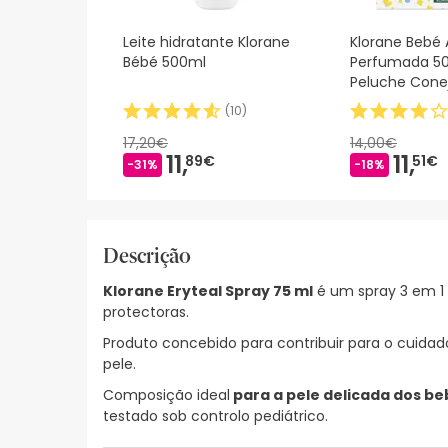
Leite hidratante Klorane
Klorane Bebé
Bébé 500ml
Perfumada 5
Peluche Cone
(
10
)
17,20€
14,00€
11,
11,
89€
51€
-31%
-18%
Descrição
Klorane Eryteal Spray 75 ml
é um spray 3 em 1 
protectoras.
Produto concebido para contribuir para o cuidad
pele.
Composição ideal
para a pele delicada dos b
testado sob controlo pediátrico.