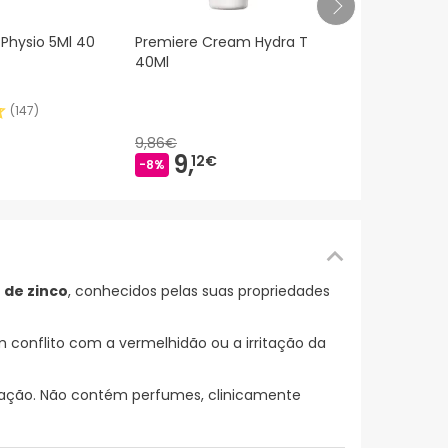
Avène Cica
 Physio 5Ml 40
Premiere Cream Hydra T
Reparador 1
40Ml
(
147
)
19,90€
9,
51
9,86€
-52%
9,
12€
-8%
 de zinco
, conhecidos pelas suas propriedades
 conflito com a vermelhidão ou a irritação da
icação. Não contém perfumes, clinicamente