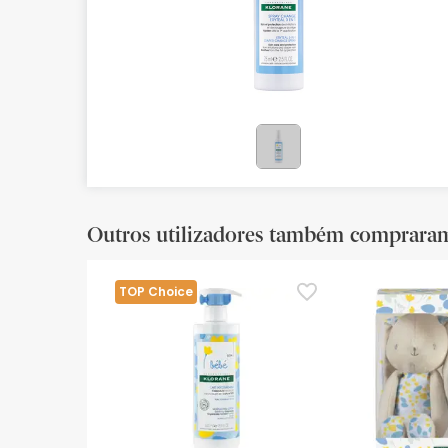
Bebés
Ótica
Ortopedia
Ervanária
Cosmética natural
Outros utilizadores também comprara
Promoções
Marcas
TOP Choice
Mais vendidos
Health points
Blog