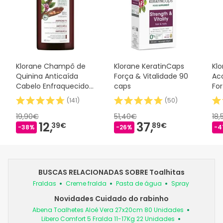
Klorane Champô de
Klorane KeratinCaps
Kl
Quinina Anticaída
Força & Vitalidade 90
Ac
Cabelo Enfraquecido
caps
For
400 ml
Est
(
141
)
(
50
)
Qu
19,90€
51,40€
18
12,
37,
39€
89€
-38%
-26%
-4
BUSCAS RELACIONADAS SOBRE Toalhitas
Fraldas
Creme fralda
Pasta de água
Spray
Novidades Cuidado do rabinho
Abena Toalhetes Aloé Vera 27x20cm 80 Unidades
Libero Comfort 5 Fralda 11-17Kg 22 Unidades