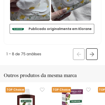
Publicado originalmente em Klorane
1
–
8 de 75
análises
Anterior
Seguin
análi
análise
Outros produtos da mesma marca
TOP Choice
TOP Choice
TOP