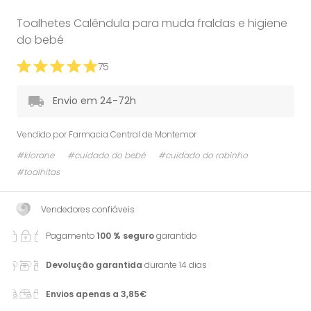
Toalhetes Calêndula para muda fraldas e higiene
do bebé
75
Envio em 24-72h
Vendido por
Farmacia Central de Montemor
#klorane
#cuidado do bebé
#cuidado do rabinho
#toalhitas
Vendedores confiáveis
Pagamento
100 % seguro
garantido
Devolução garantida
durante 14 dias
Envios apenas a 3,85€