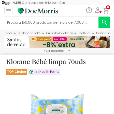
4,5
/
5
Com base em
642
opiniões
0
Bebés
Cuidado do bebé
Cuidado do rabinho
Toalhitas
Klorane Bébé
*Ver detalhes
Klorane Bébé limpa 70uds
TOP Choice
Health Points