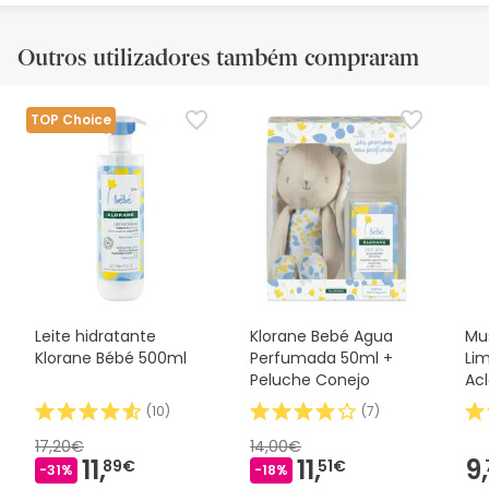
Outros utilizadores também compraram
TOP Choice
Leite hidratante
Klorane Bebé Agua
Mu
Klorane Bébé 500ml
Perfumada 50ml +
Li
Peluche Conejo
Ac
50
(
10
)
(
7
)
17,20€
14,00€
11,
11,
9,
89€
51€
-31%
-18%