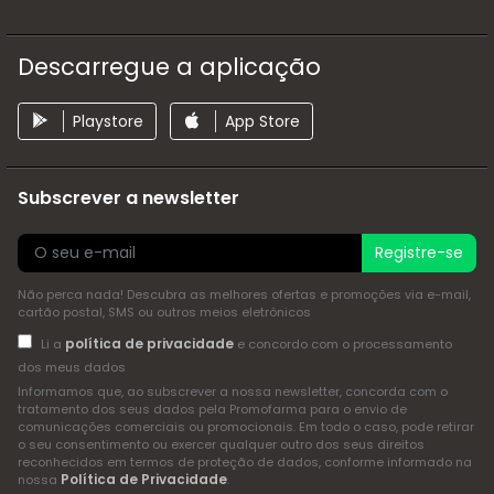
Descarregue a aplicação
Playstore
App Store
Subscrever a newsletter
Registre-se
Não perca nada! Descubra as melhores ofertas e promoções via e-mail,
cartão postal, SMS ou outros meios eletrónicos
política de privacidade
Li a
e concordo com o processamento
dos meus dados
Informamos que, ao subscrever a nossa newsletter, concorda com o
tratamento dos seus dados pela Promofarma para o envio de
comunicações comerciais ou promocionais. Em todo o caso, pode retirar
o seu consentimento ou exercer qualquer outro dos seus direitos
reconhecidos em termos de proteção de dados, conforme informado na
Política de Privacidade
nossa
.