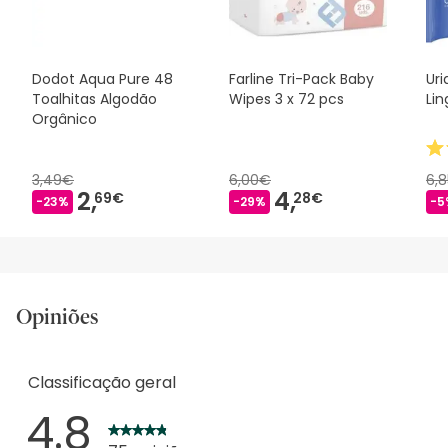
Dodot Aqua Pure 48
Farline Tri-Pack Baby
Uri
Toalhitas Algodão
Wipes 3 x 72 pcs
Lin
Orgânico
3,49€
6,00€
6,
2,
4,
69€
28€
-23%
-29%
-5
Opiniões
Classificação geral
4.8