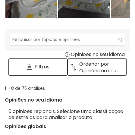
Secção
para
Opiniões no seu idioma
Disp
pesquisar
tópicos
a
Ordenar por
Filtros
e
pop
Opiniões no seu idioma
opiniões
with
info
1
1
–
8 de 75
análises
abou
to
Regi
Opiniões no seu idioma
8
Sort.
de
0 opiniões regionais. Selecione uma classificação
75
de estrelas para analisar o produto
análises
Opiniões globais