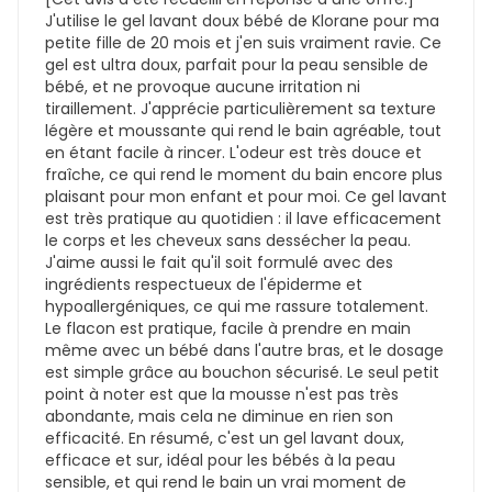
J'utilise le gel lavant doux bébé de Klorane pour ma
petite fille de 20 mois et j'en suis vraiment ravie. Ce
gel est ultra doux, parfait pour la peau sensible de
bébé, et ne provoque aucune irritation ni
tiraillement. J'apprécie particulièrement sa texture
légère et moussante qui rend le bain agréable, tout
en étant facile à rincer. L'odeur est très douce et
fraîche, ce qui rend le moment du bain encore plus
plaisant pour mon enfant et pour moi. Ce gel lavant
est très pratique au quotidien : il lave efficacement
le corps et les cheveux sans dessécher la peau.
J'aime aussi le fait qu'il soit formulé avec des
ingrédients respectueux de l'épiderme et
hypoallergéniques, ce qui me rassure totalement.
Le flacon est pratique, facile à prendre en main
même avec un bébé dans l'autre bras, et le dosage
est simple grâce au bouchon sécurisé. Le seul petit
point à noter est que la mousse n'est pas très
abondante, mais cela ne diminue en rien son
efficacité. En résumé, c'est un gel lavant doux,
efficace et sur, idéal pour les bébés à la peau
sensible, et qui rend le bain un vrai moment de