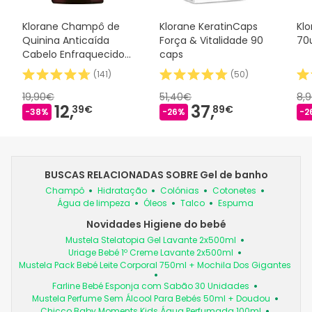
Klorane Champô de
Klorane KeratinCaps
Kl
Quinina Anticaída
Força & Vitalidade 90
70
Cabelo Enfraquecido
caps
400 ml
(
141
)
(
50
)
19,90€
51,40€
8,
12,
37,
39€
89€
-38%
-26%
-2
BUSCAS RELACIONADAS SOBRE Gel de banho
Champô
Hidratação
Colónias
Cotonetes
Água de limpeza
Óleos
Talco
Espuma
Novidades Higiene do bebé
Mustela Stelatopia Gel Lavante 2x500ml
Uriage Bebé 1º Creme Lavante 2x500ml
Mustela Pack Bebé Leite Corporal 750ml + Mochila Dos Gigantes
Farline Bebé Esponja com Sabão 30 Unidades
Mustela Perfume Sem Álcool Para Bebés 50ml + Doudou
Chicco Baby Moments Kids Água Perfumada 100ml