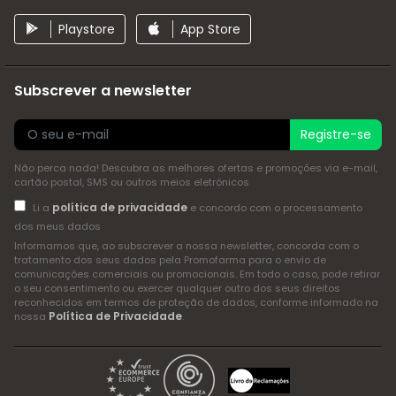
Playstore
App Store
Subscrever a newsletter
Registre-se
Não perca nada! Descubra as melhores ofertas e promoções via e-mail,
cartão postal, SMS ou outros meios eletrónicos
política de privacidade
Li a
e concordo com o processamento
dos meus dados
Informamos que, ao subscrever a nossa newsletter, concorda com o
tratamento dos seus dados pela Promofarma para o envio de
comunicações comerciais ou promocionais. Em todo o caso, pode retirar
o seu consentimento ou exercer qualquer outro dos seus direitos
reconhecidos em termos de proteção de dados, conforme informado na
Política de Privacidade
nossa
.