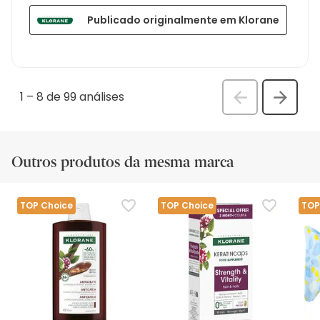
Publicado originalmente em Klorane
1
–
8 de 99
análises
Anterior
Seguin
análi
análise
Outros produtos da mesma marca
TOP Choice
TOP Choice
TOP