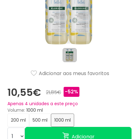
Adicionar aos meus favoritos
10,55€
-52%
21,85€
Apenas
4
unidades a este preço
Volume
1000 ml
200 ml
500 ml
1000 ml
Adicionar