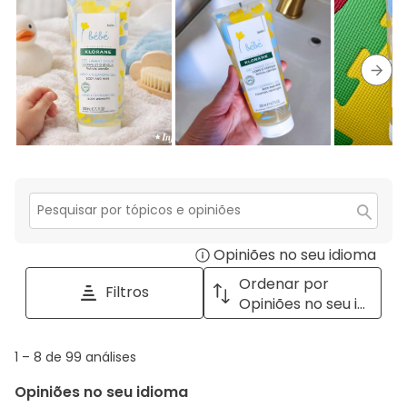
1
estre
Segu
Secção
para
Opiniões no seu idioma
Disp
pesquisar
tópicos
a
Ordenar por
Filtros
e
pop
Opiniões no seu idioma
opiniões
with
info
1
1
–
8 de 99
análises
abou
to
Regi
Opiniões no seu idioma
8
Sort.