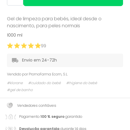
Gel de limpeza para bebés, ideal desde o
nascimento, para peles normais
1000 ml
99
Envio em 24-72h
Vendido por
PromoFarma Ecom, S.L.
#klorane
#cuidado do bebé
#higiene do bebé
#gel de banho
Vendedores confiáveis
Pagamento
100 % seguro
garantido
Devolução garantida
durante 14 dias