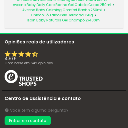
Aveeno Baby Daily Care Banho Gel Cabelo Corpo 250ml
Aveeno Baby Calming Comfort Banho 250ml
Chicco Pó Talco Pele Delicada 150g
Isdin Baby Naturals Gel Champô 2x400ml
Opiniões reais de utilizadores
4,5
/
5
Com base em
642
opiniões
Centro de assistência e contato
Você tem alguma pergunta?
Entrar em contato