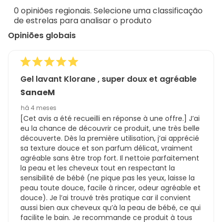
de
0 opiniões regionais. Selecione uma classificação
99
de estrelas para analisar o produto
análises
Opiniões globais
Gel lavant Klorane , super doux et agréable
SanaeM
há 4 meses
[Cet avis a été recueilli en réponse à une offre.] J’ai
eu la chance de découvrir ce produit, une très belle
découverte. Dès la première utilisation, j’ai apprécié
sa texture douce et son parfum délicat, vraiment
agréable sans être trop fort. Il nettoie parfaitement
la peau et les cheveux tout en respectant la
sensibilité de bébé (ne pique pas les yeux, laisse la
peau toute douce, facile à rincer, odeur agréable et
douce). Je l’ai trouvé très pratique car il convient
aussi bien aux cheveux qu’à la peau de bébé, ce qui
facilite le bain. Je recommande ce produit à tous