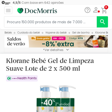
4,5
/
5
Com base em
642
opiniões
0
Bebés
Cuidado do bebé
Higiene do bebé
Gel de banho
Klorane Bebé
*Ver detalhes
Klorane Bebé Gel de Limpeza
Suave Lote de 2 x 500 ml
Health Points