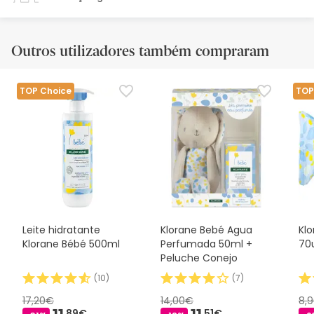
Outros utilizadores também compraram
TOP Choice
TOP
Leite hidratante
Klorane Bebé Agua
Kl
Klorane Bébé 500ml
Perfumada 50ml +
70
Peluche Conejo
(
10
)
(
7
)
17,20€
14,00€
8,
89€
51€