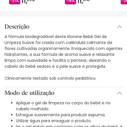
11,
11,
-31%
-18%
-2
Descrição
A fórmula biodegradável deste Klorane Bebé Gel de
Limpeza Suave foi criada com calêndula calmante de
flores cultivadas organicamente. Enriquecida com agentes
hidratantes, a sua fórmula de aroma suave e relaxante
limpa com suavidade e facilita o pentear, deixando o
cabelo do bebé sedoso e a pele suave e protegida.
Clinicamente testado sob controlo pediátrico.
Modo de utilização
Aplique o gel de limpeza no corpo do bebé e no
cabelo molhado.
Esfregue suavemente para produzir espuma.
Utilizar água para enxaguar o produto.
Se o gel entrar em contacto com os olhos do bebé, é