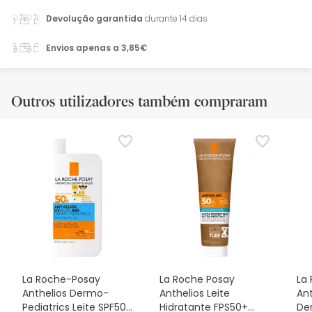
Devolução garantida
durante 14 dias
Envios apenas a 3,85€
Outros utilizadores também compraram
La Roche-Posay
La Roche Posay
La
Anthelios Dermo-
Anthelios Leite
An
Pediatrics Leite SPF50+
Hidratante FPS50+
De