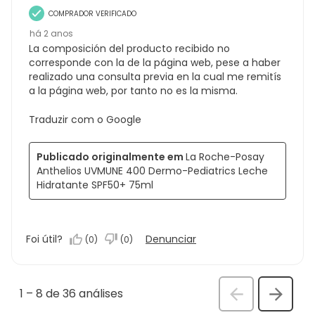
COMPRADOR VERIFICADO
há 2 anos
La composición del producto recibido no
corresponde con la de la página web, pese a haber
realizado una consulta previa en la cual me remitís
a la página web, por tanto no es la misma.
Traduzir com o Google
Publicado originalmente em
La Roche-Posay
Anthelios UVMUNE 400 Dermo-Pediatrics Leche
Hidratante SPF50+ 75ml
Foi útil?
Denunciar
(
0
)
(
0
)
1
–
8 de 36
análises
Anterior
Seguin
análi