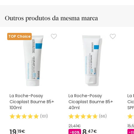
análise
Outros produtos da mesma marca
TOP Choice
La Roche-Posay
La Roche-Posay
La
Cicaplast Baume B5+
Cicaplast Baume B5+
Ci
100ml
40ml
SP
(
101
)
(
66
)
21,41€
15,
19,
8,
19€
47€
-60%
-1