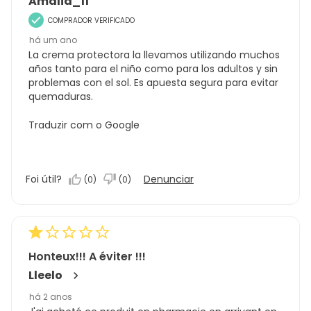
Amalia_11
COMPRADOR VERIFICADO
há um ano
La crema protectora la llevamos utilizando muchos
años tanto para el niño como para los adultos y sin
problemas con el sol. Es apuesta segura para evitar
quemaduras.
Traduzir com o Google
Foi útil?
Denunciar
(
0
)
(
0
)
Honteux!!! A éviter !!!
Lleelo
há 2 anos