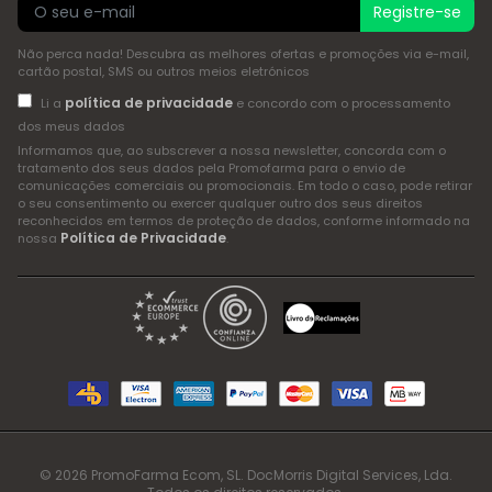
Registre-se
Não perca nada! Descubra as melhores ofertas e promoções via e-mail,
cartão postal, SMS ou outros meios eletrónicos
política de privacidade
Li a
e concordo com o processamento
dos meus dados
Informamos que, ao subscrever a nossa newsletter, concorda com o
tratamento dos seus dados pela Promofarma para o envio de
comunicações comerciais ou promocionais. Em todo o caso, pode retirar
o seu consentimento ou exercer qualquer outro dos seus direitos
reconhecidos em termos de proteção de dados, conforme informado na
Política de Privacidade
nossa
.
© 2026 PromoFarma Ecom, SL. DocMorris Digital Services, Lda.