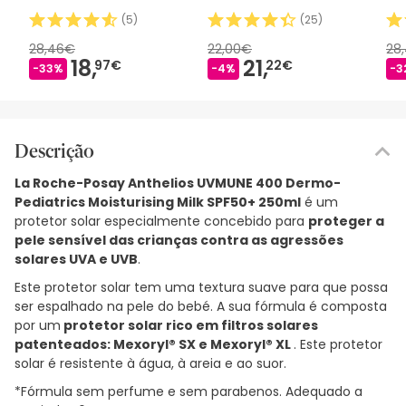
50ml
250ml
Spr
(
5
)
(
25
)
20
28,46€
22,00€
28
18,
21,
97€
22€
-33%
-4%
-3
Descrição
La Roche-Posay Anthelios UVMUNE 400 Dermo-
Pediatrics Moisturising Milk SPF50+ 250ml
é um
protetor solar especialmente concebido para
proteger a
pele sensível das crianças contra as agressões
solares UVA e UVB
.
Este protetor solar tem uma textura suave para que possa
ser espalhado na pele do bebé. A sua fórmula é composta
por um
protetor solar rico em filtros solares
patenteados: Mexoryl® SX e Mexoryl® XL
. Este protetor
solar é resistente à água, à areia e ao suor.
*Fórmula sem perfume e sem parabenos. Adequado a