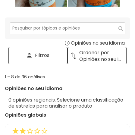
Secção
para
Opiniões no seu idioma
Disp
pesquisar
tópicos
a
Ordenar por
Filtros
e
pop
Opiniões no seu idioma
opiniões
with
info
1
1
–
8 de 36
análises
abou
to
Regi
Opiniões no seu idioma
8
Sort.
de
0 opiniões regionais. Selecione uma classificação
36
de estrelas para analisar o produto
análises
Opiniões globais