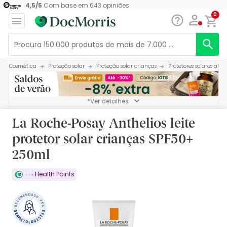
4,5
/
5
Com base em
643
opiniões
0
Cosmética
Proteção solar
Proteção solar crianças
Protetores solares alt
*Ver detalhes
La Roche-Posay Anthelios leite
protetor solar crianças SPF50+
250ml
Health Points