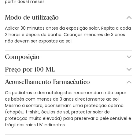
partir dos 6 meses.
Modo de utilização
Aplicar 30 minutos antes da exposição solar. Repita a cada
2 horas e depois do banho. Crianças menores de 3 anos
não devem ser expostas ao sol.
Composição
ÁLCOOL DENAT. HIDRÓXIDO DE ALUMÍNIO.
Preço por 100 ML
POLIACRILADIMETILTAURAMIDA DE AMÓNIO. AQUA.
8,29€ / 100 ml
BUTILMETOXIDIBENZOILMETANO. C12-15 BENZOATO DE
Aconselhamento Farmacêutico
ALQUILO. GLICOL CAPRÍLICO. SEBACATO DE DIISOPROPILO.
DIMETICONE. EDTA DISODIUM. DROMETRIZOLE TRISILOXANE.
Os pediatras e dermatologistas recomendam não expor
ETILHEXIL TRIAZONA. O QUE É QUE SE PASSA? ESTEARATO DE
os bebés com menos de 3 anos directamente ao sol.
GLICERILO. HIDROXIPROPILMETILCELULOSE. ÁCIDO PALMÍTICO.
Mesmo à sombra, aconselham uma protecção óptima
PEG-100 ESTEARATO. FENOXIETANOL. FOSFATO DE POTÁSSIO
(chapéu, t-shirt, óculos de sol, protector solar de
CETÍLICO. PROPILENOGLICOL. ÁCIDO ESTEÁRICO. DIÓXIDO DE
protecção muito elevada) para preservar a pele sensível e
TITÂNIO. TOCOFEROL. TRIETANOLAMINA. TEREFTALILIDENO
frágil dos raios UV indirectos.
DICÂNFORA SULFÓNICO... BIS-ETIL-HEXILOXIFENOL,
METOXIFENIL... PENTILENOGLICOL. POLIACRILONITRILOILDIMETIL