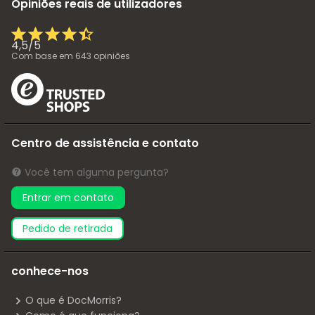
Opiniões reais de utilizadores
4,5
/
5
Com base em
643
opiniões
Centro de assistência e contato
Você tem alguma pergunta?
Entrar em contato
pedido de retirada
conhece-nos
O que é DocMorris?