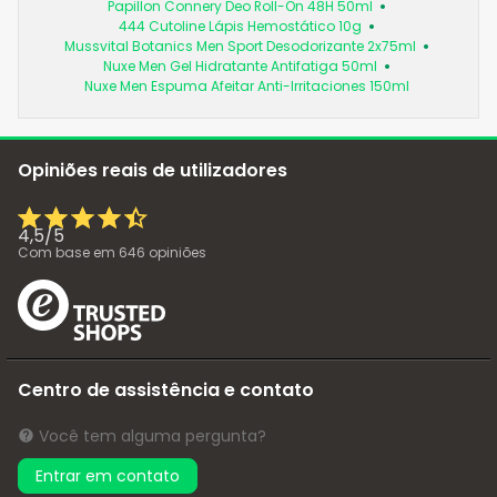
Papillon Connery Deo Roll-On 48H 50ml
444 Cutoline Lápis Hemostático 10g
Mussvital Botanics Men Sport Desodorizante 2x75ml
Nuxe Men Gel Hidratante Antifatiga 50ml
Nuxe Men Espuma Afeitar Anti-Irritaciones 150ml
Opiniões reais de utilizadores
4,5
/
5
Com base em
646
opiniões
Centro de assistência e contato
Você tem alguma pergunta?
Entrar em contato