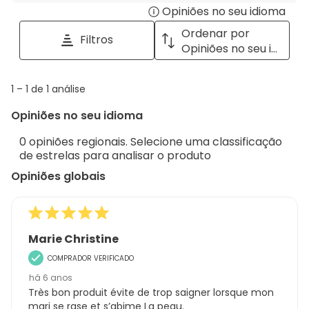
Opiniões no seu idioma
Disp
pesquisar
tópicos
a
Ordenar por
Filtros
e
pop
Opiniões no seu idioma
opiniões
with
info
1
1
–
1 de 1
análise
abou
to
Regi
Opiniões no seu idioma
1
Sort.
de
0 opiniões regionais. Selecione uma classificação
1
de estrelas para analisar o produto
análise
Opiniões globais
Marie Christine
COMPRADOR VERIFICADO
há 6 anos
Très bon produit évite de trop saigner lorsque mon
mari se rase et s’abime La peau.