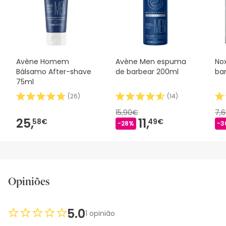
Avène Homem
Avène Men espuma
No
Bálsamo After-shave
de barbear 200ml
bar
75ml
(
26
)
(
14
)
15,90€
7,
25,
11,
58€
49€
-28%
-3
Opiniões
5.0
1 opinião