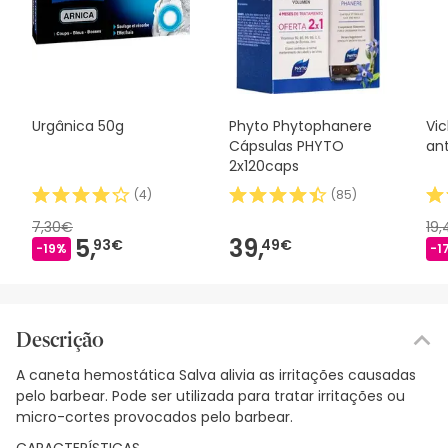
Urgânica 50g
Phyto Phytophanere
Vi
Cápsulas PHYTO
an
2x120caps
(
4
)
(
85
)
7,30€
19
5,
39,
93€
49€
-19%
-1
Descrição
A caneta hemostática Salva alivia as irritações causadas
pelo barbear. Pode ser utilizada para tratar irritações ou
micro-cortes provocados pelo barbear.
CARACTERÍSTICAS