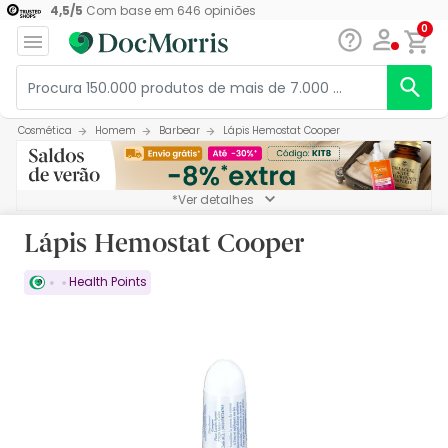
4,5
/
5
Com base em
646
opiniões
0
Cosmética
Homem
Barbear
Lápis Hemostat Cooper
*Ver detalhes
Lápis Hemostat Cooper
Health Points