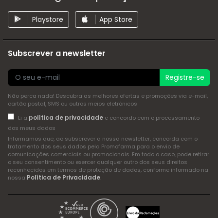
Playstore
App Store
Subscrever a newsletter
Registre-se
Não perca nada! Descubra as melhores ofertas e promoções via e-mail,
cartão postal, SMS ou outros meios eletrónicos
política de privacidade
Li a
e concordo com o processamento
dos meus dados
Informamos que, ao subscrever a nossa newsletter, concorda com o
tratamento dos seus dados pela Promofarma para o envio de
comunicações comerciais ou promocionais. Em todo o caso, pode retirar
o seu consentimento ou exercer qualquer outro dos seus direitos
reconhecidos em termos de proteção de dados, conforme informado na
Política de Privacidade
nossa
.