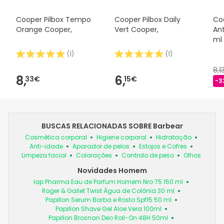
Cooper Pilbox Tempo
Cooper Pilbox Daily
Co
Orange Cooper,
Vert Cooper,
Ant
ml
(
1
)
(
1
)
8,1
8,
6,
33€
15€
-3
BUSCAS RELACIONADAS SOBRE Barbear
Cosmética corporal
Higiene corporal
Hidratação
Anti-idade
Aparador de pelos
Estojos e Cofres
Limpeza facial
Colorações
Controlo de peso
Olhos
Novidades Homem
Iap Pharma Eau de Parfum Homem Nro 75 150 ml
Roger & Gallet Twist Água de Colónia 30 ml
Papillon Serum Barba e Rosto Spf15 50 ml
Papillon Shave Gel Aloe Vera 100ml
Papillon Brosnan Deo Roll-On 48H 50ml