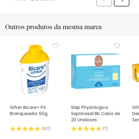
Anterior
Seguin
análi
análise
Outros produtos da mesma marca
Gifrer Bicare+ Pó
Slap Physiologica
Gif
Branqueador 60g
Septinasal Bb Caixa de
De
20 Unidoses
Sen
ml
(
107
)
(
7
)