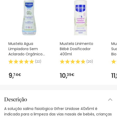
Mustela Agua
Mustela Linimento
Mu
Limpiadora Sem
Bébé Dosificador
Su
Aclarado Orgânico
400ml
Bi
500ml
(
22
)
(
20
)
9,
10,
11,
74€
39€
Descrição
A solução salina fisiológica Gifrer Unidose 40x5ml é
indicada para a limpeza das vias nasais de bebés, crianças