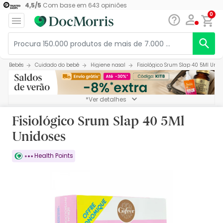
4,5
/
5
Com base em
643
opiniões
0
Bebés
Cuidado do bebé
Higiene nasal
Fisiológico Srum Slap 40 5Ml Unid
*Ver detalhes
Fisiológico Srum Slap 40 5Ml
Unidoses
Health Points