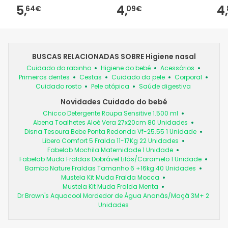
5,
4,
4,
64€
09€
BUSCAS RELACIONADAS SOBRE Higiene nasal
Cuidado do rabinho
Higiene do bebé
Acessórios
Primeiros dentes
Cestas
Cuidado da pele
Corporal
Cuidado rosto
Pele atópica
Saúde digestiva
Novidades Cuidado do bebé
Chicco Detergente Roupa Sensitive 1.500 ml
Abena Toalhetes Aloé Vera 27x20cm 80 Unidades
Disna Tesoura Bebe Ponta Redonda Vf-25.55 1 Unidade
Libero Comfort 5 Fralda 11-17Kg 22 Unidades
Fabelab Mochila Maternidade 1 Unidade
Fabelab Muda Fraldas Dobrável Lilás/Caramelo 1 Unidade
Bambo Nature Fraldas Tamanho 6 +16kg 40 Unidades
Mustela Kit Muda Fralda Mocca
Mustela Kit Muda Fralda Menta
Dr Brown's Aquacool Mordedor de Água Ananás/Maçã 3M+ 2
Unidades