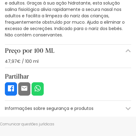
e adultos. Graças à sua ação hidratante, esta solução
salina fisiológica alivia rapidamente a secura nasal nos
adultos e facilita a limpeza do nariz das crianças,
frequentemente obstruído por muco. Ajuda a eliminar o
excesso de secreções. Indicado para o nariz dos bebés.
Não contém conservantes.
Preço por 100 ML
47,97€ / 100 ml
Partilhar
Informações sobre segurança e produtos
Recursos de segurança visual
Dados do fabricante
Gestor o
Comunicar questões jurídicas
Recursos de segurança visual