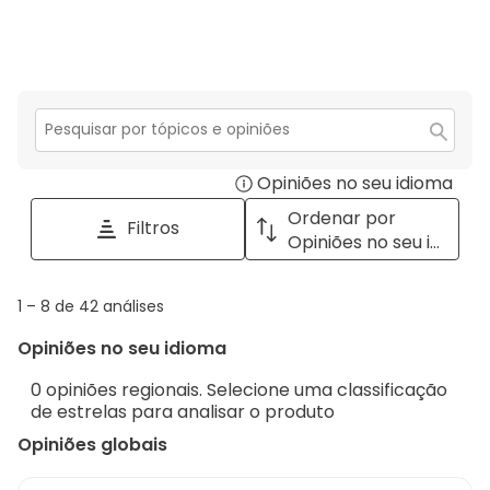
anál
estre
0
3
com
anál
estre
2
com
estre
1
estre
Secção
para
Opiniões no seu idioma
Disp
pesquisar
tópicos
a
Ordenar por
Filtros
e
pop
Opiniões no seu idioma
opiniões
with
info
1
1
–
8 de 42
análises
abou
to
Regi
Opiniões no seu idioma
8
Sort.
de
0 opiniões regionais. Selecione uma classificação
42
de estrelas para analisar o produto
análises
Opiniões globais