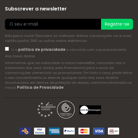
Subscrever a newsletter
Registre-se
Não perca nada! Descubra as melhores ofertas e promoções via e-mail,
cartão postal, SMS ou outros meios eletrónicos
política de privacidade
Li a
e concordo com o processamento
dos meus dados
Informamos que, ao subscrever a nossa newsletter, concorda com o
tratamento dos seus dados pela Promofarma para o envio de
comunicações comerciais ou promocionais. Em todo o caso, pode retirar
o seu consentimento ou exercer qualquer outro dos seus direitos
reconhecidos em termos de proteção de dados, conforme informado na
Política de Privacidade
nossa
.