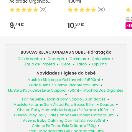
Aclarado Orgânico
400ml
500ml
(
22
)
(
20
)
10,
9,
10,
74€
37€
-1
BUSCAS RELACIONADAS SOBRE Hidratação
Gel de banho
Champô
Colónias
Cotonetes
Água de limpeza
Óleos
Talco
Espuma
Novidades Higiene do bebé
Mustela Stelatopia Gel Lavante 2x500ml
Uriage Bebé 1º Creme Lavante 2x500ml
Mustela Pack Bebé Leite Corporal 750ml + Mochila Dos Gigantes
Farline Bebé Esponja com Sabão 30 Unidades
Mustela Perfume Sem Álcool Para Bebés 50ml + Doudou
Chicco Baby Moments Kids Água Perfumada 100ml
Aveeno Baby Daily Care Banho Gel Cabelo Corpo 250ml
Aveeno Baby Calming Comfort Banho 250ml
Chicco Pó Talco Pele Delicada 150g
Isdin Baby Naturals Gel Champô 2x400ml