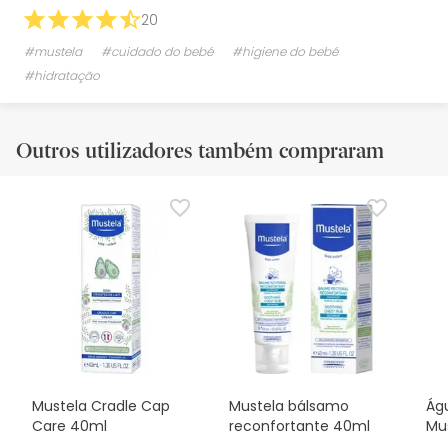
20
#mustela
#cuidado do bebé
#higiene do bebé
#hidratação
Outros utilizadores também compraram
Mustela Cradle Cap
Mustela bálsamo
Ág
Care 40ml
reconfortante 40ml
Mu