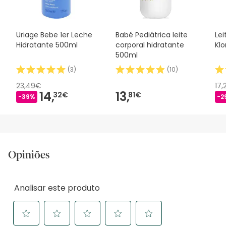
desejares, também podes devolver o produto seguindo os
nossos termos e condições
.
Uriage Bebe 1er Leche
Babé Pediátrica leite
Lei
Hidratante 500ml
corporal hidratante
Kl
500ml
(
3
)
(
10
)
23,49€
17
14,
13,
32€
81€
-39%
-2
Opiniões
Analisar este produto