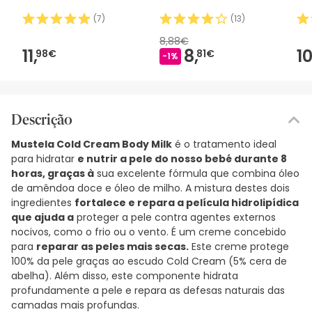
(
7
)
(
13
)
8,88€
11,
8,
10
98€
81€
-1%
Descrição
Mustela Cold Cream Body Milk
é o tratamento ideal
para hidratar
e nutrir a pele do nosso bebé durante 8
horas, graças à
sua excelente fórmula que combina óleo
de amêndoa doce e óleo de milho. A mistura destes dois
ingredientes
fortalece e repara a película hidrolipídica
que ajuda a
proteger a pele contra agentes externos
nocivos, como o frio ou o vento. É um creme concebido
para
reparar as peles mais secas.
Este creme protege
100% da pele graças ao escudo Cold Cream (5% cera de
abelha). Além disso, este componente hidrata
profundamente a pele e repara as defesas naturais das
camadas mais profundas.