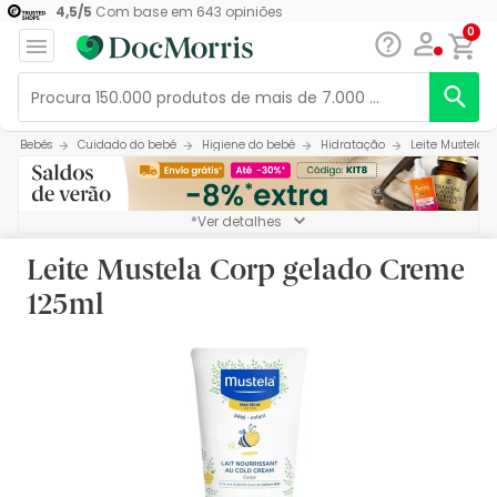
4,5
/
5
Com base em
643
opiniões
0
Bebés
Cuidado do bebé
Higiene do bebé
Hidratação
Leite Mustela 
*Ver detalhes
Leite Mustela Corp gelado Creme
125ml