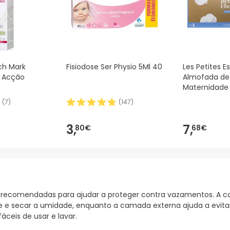
ch Mark
Fisiodose Ser Physio 5Ml 40
Les Petites E
 Acção
Almofada de
Maternidade 
(
7
)
(
147
)
3,
7,
80€
68€
e recomendadas para ajudar a proteger contra vazamentos. A c
e e secar a umidade, enquanto a camada externa ajuda a evitar
ceis de usar e lavar.