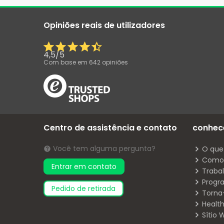
Opiniões reais de utilizadores
4,5
/
5
Com base em
642
opiniões
Centro de assistência e contato
conhec
Você tem alguma pergunta?
O que
Como 
Entrar em contato
Traba
Progr
pedido de retirada
Torna
Health
Sítio