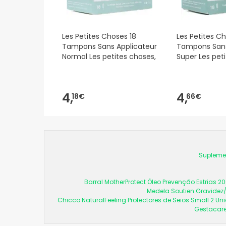
Les Petites Choses 18
Les Petites Ch
Tampons Sans Applicateur
Tampons Sans
Normal Les petites choses,
Super Les pet
4,
4,
18€
66€
Supleme
Barral MotherProtect Óleo Prevenção Estrias 2
Medela Soutien Gravide
Chicco NaturalFeeling Protectores de Seios Small 2 U
Gestacar