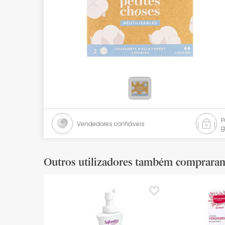
Bebés
Ótica
Ortopedia
Ervanária
Cosmética natural
Promoções
Vendedores confiáveis
g
Marcas
Mais vendidos
Outros utilizadores também comprara
Health points
Blog