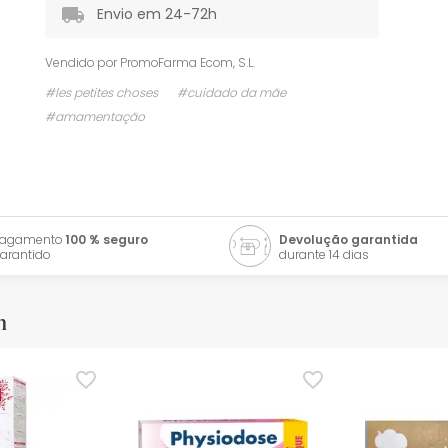
Envio em 24-72h
Vendido por
PromoFarma Ecom, S.L.
#les petites choses
#cuidado da mãe
#amamentação
Pagamento
100 % seguro
Devolução garantida
arantido
durante 14 dias
m