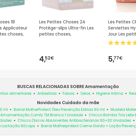
oses 18
Les Petites Choses 24
Les Petites C
 Applicateur
Protège-slips Ultra-fin Les
Serviettes H
ites choses,
petites choses,
Jour Les peti
4,
5,
52€
77€
BUSCAS RELACIONADAS SOBRE Amamentação
ntos alimentares
Antiestrias
Faixas
Seios
Higiene íntima
Rea
Novidades Cuidado da mãe
00 ml
Barral MotherProtect Óleo Prevenção Estrias 60 ml
Mustela Mate
z/Amamentação Comfy TM Branco 1 Unidade
Chicco Bomba Tira Leite E
nidades
Chicco Discos Absorventes Antibacterianos 60+30 Unidades
e Lactação 60caps
Barral Motherprotect Creme Gordo + Loção Prevenç