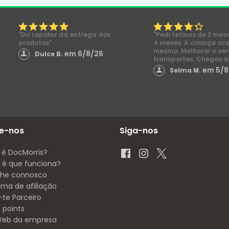
"Da rapidez da entrega dos
"Pedi tetinas de 2 mes
produtos"
4 meses. A criança ac
mesma. Melhorar o ser
em 6/8/26
Dulce B.
transportes. Chegou a
em 5/8
Selma M.
e-nos
Siga-nos
 é DocMorris?
é que funciona?
lhe connosco
ama de afiliação
-te Parceiro
 points
 Web da empresa