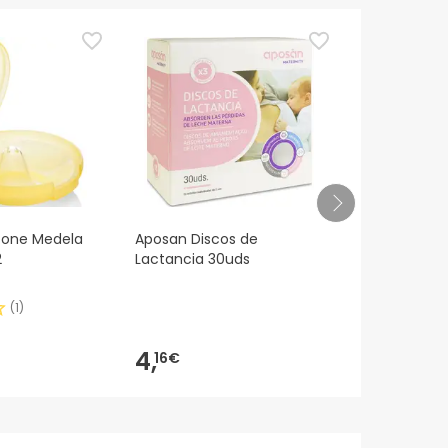
cone Medela
Aposan Discos de
Medela Disc
2
Lactancia 30uds
Absorventes
Respiráveis
(
1
)
4,
9,
16€
55€