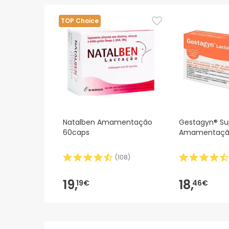
TOP Choice
Natalben Amamentação
Gestagyn® S
60caps
(
108
)
19,
18,
19€
46€