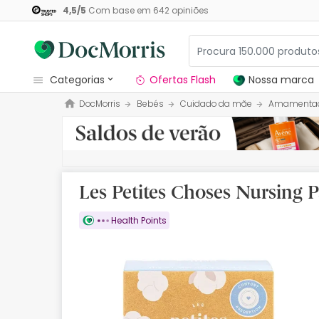
4,5
/
5
Com base em
642
opiniões
categorias
Ofertas Flash
Nossa marca
DocMorris
Bebés
Cuidado da mãe
Amamenta
Dermocosmetica
Nossa marca
Solares
Les Petites Choses Nursing P
Medicamentos
Health Points
Cosmética
Saúde
Higiene
Dietética