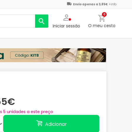
Envio apenas a 3,85€
+info
0
O meu cesto
Iniciar sessão
55€
as
5
unidades a este preço
Adicionar