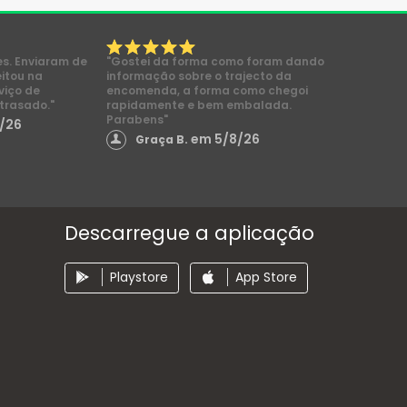
es. Enviaram de
"Gostei da forma como foram dando
eitou na
informação sobre o trajecto da
viço de
encomenda, a forma como chegoi
trasado."
rapidamente e bem embalada.
Parabens"
/26
em 5/8/26
Graça B.
Descarregue a aplicação
Playstore
App Store