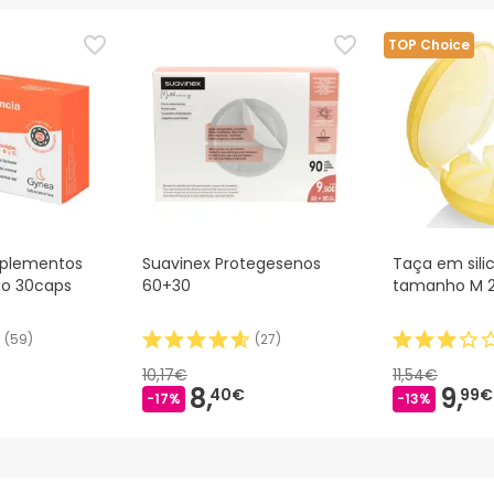
TOP Choice
uplementos
Suavinex Protegesenos
Taça em sili
Amamentação 30caps
60+30
tamanho M 
(
59
)
(
27
)
10,17€
11,54€
8,
9,
40€
99€
-17%
-13%