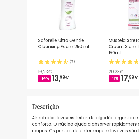
Saforelle Ultra Gentle
Mustela Stret
Cleansing Foam 250 ml
Cream 3 em 1
150ml
(
7
)
16,23€
20,23€
13,
17,
99€
99€
-14%
-11%
Descrição
Almofadas laváveis feitas de algodão orgânico 
conforto. O núcleo ajuda a absorver rapidament
roupas. Os pensos de enfermagem laváveis são fá