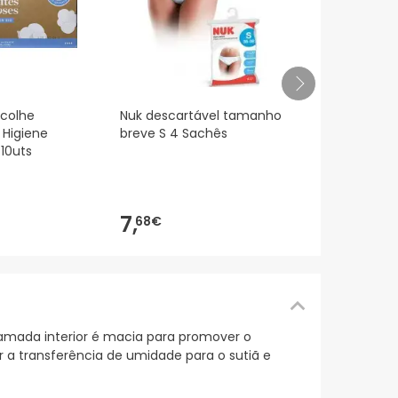
Saco de águ
scolhe
Nuk descartável tamanho
Brumisat 50
 Higiene
breve S 4 Sachês
10uts
2,
96€
7,
68€
amada interior é macia para promover o
 a transferência de umidade para o sutiã e