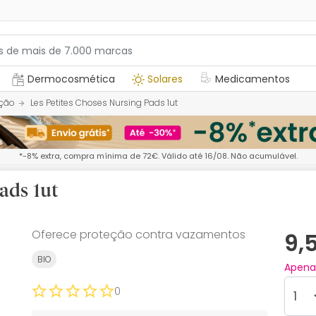
Dermocosmética
Solares
Medicamentos
ção
Les Petites Choses Nursing Pads 1ut
*-8% extra, compra mínima de 72€. Válido até 16/08. Não acumulável.
ads 1ut
Oferece proteção contra vazamentos
9,
BIO
Apen
0