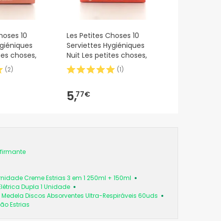
hoses 10
Les Petites Choses 10
ygiéniques
Serviettes Hygiéniques
tes choses,
Nuit Les petites choses,
(
2
)
(
1
)
5,
77€
firmante
rnidade Creme Estrias 3 em 1 250ml + 150ml
létrica Dupla 1 Unidade
Medela Discos Absorventes Ultra-Respiráveis 60uds
ão Estrias