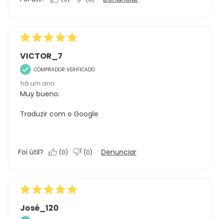
5.0
em
5
VICTOR_7
COMPRADOR VERIFICADO
há um ano
Muy bueno.
Traduzir com o Google
Foi útil?
Denunciar
(
0
)
(
0
)
José_120