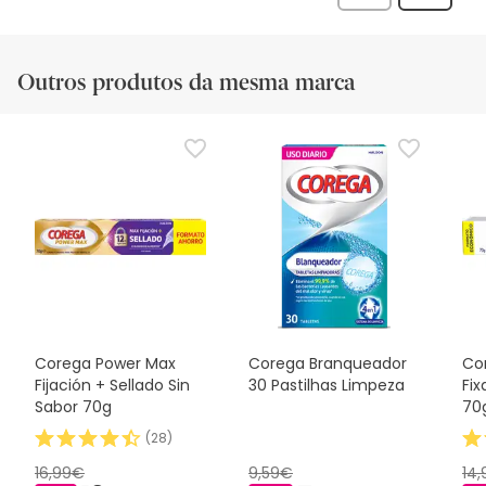
análise
Outros produtos da mesma marca
Corega Power Max
Corega Branqueador
Co
Fijación + Sellado Sin
30 Pastilhas Limpeza
Fi
Sabor 70g
70
(
28
)
16,99€
9,59€
14