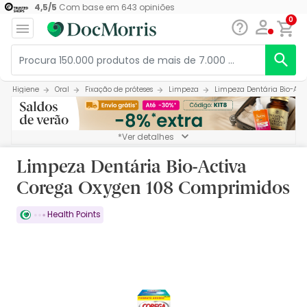
4,5
/
5
Com base em
643
opiniões
0
Higiene
Oral
Fixação de próteses
Limpeza
Limpeza Dentária Bio-Act
*Ver detalhes
Limpeza Dentária Bio-Activa
Corega Oxygen 108 Comprimidos
Health Points