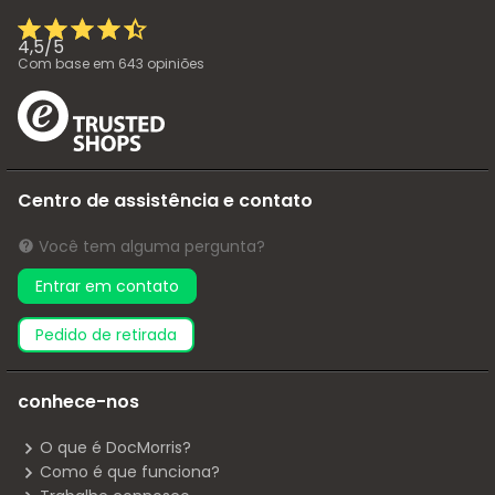
4,5
/
5
Com base em
643
opiniões
Centro de assistência e contato
Você tem alguma pergunta?
Entrar em contato
pedido de retirada
conhece-nos
O que é DocMorris?
Como é que funciona?