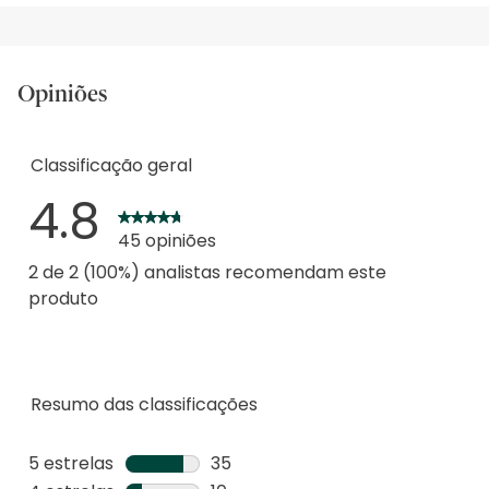
Opiniões
Classificação geral
4.8
45 opiniões
2 de 2 (100%) analistas recomendam este
produto
Resumo das classificações
5 estrelas
estrelas
35