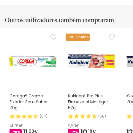
Outros utilizadores também compraram
TOP Choice
Corega® Creme
Kukident Pro Plus
Kuk
Fixador Sem Sabor
Firmeza al Mastigar
70
70g
57g
(
64
)
(
58
)
14,99€
11,53€
11,
10,
12
03€
19€
-26%
-12%