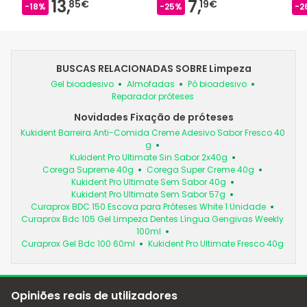
13,
7,
85€
19€
-18%
-25%
-2
BUSCAS RELACIONADAS SOBRE Limpeza
Gel bioadesivo
Almofadas
Pó bioadesivo
Reparador próteses
Novidades Fixação de próteses
Kukident Barreira Anti-Comida Creme Adesivo Sabor Fresco 40
g
Kukident Pro Ultimate Sin Sabor 2x40g
Corega Supreme 40g
Corega Super Creme 40g
Kukident Pro Ultimate Sem Sabor 40g
Kukident Pro Ultimate Sem Sabor 57g
Curaprox BDC 150 Escova para Próteses White 1 Unidade
Curaprox Bdc 105 Gel Limpeza Dentes Língua Gengivas Weekly
100ml
Curaprox Gel Bdc 100 60ml
Kukident Pro Ultimate Fresco 40g
Opiniões reais de utilizadores