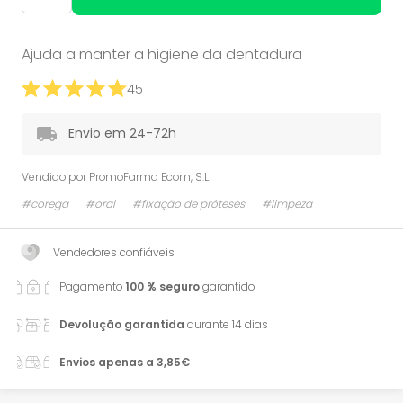
Ajuda a manter a higiene da dentadura
45
Envio em 24-72h
Vendido por
PromoFarma Ecom, S.L.
#corega
#oral
#fixação de próteses
#limpeza
Vendedores confiáveis
Pagamento
100 % seguro
garantido
Devolução garantida
durante 14 dias
Envios apenas a 3,85€