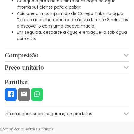
Coloque a prótese ou cinta num copo de água
morna suficiente para a cobrir.
Adicione um comprimido de Corega Tabs na água.
Deixe o aparelho debaixo de água durante 3 minutos
e escove-o com uma escova macia.
Em seguida, descarte a água e enxágüe-a sob água
corrente.
Composição
BICARBONATO DE SÓDIO, ÁCIDO CÍTRICO, CAROTATO DE
Preço unitário
POTÁSSIO, CARBONATO DE SÓDIO, PERÓXIDO DE SÓDIO,
0,15€ / Unidades
TETRA ACETILENODIAMINA, BENZOATO DE SÓDIO, PEG-180,
Partilhar
LAURYL SULFOACETATO DE SÓDIO, SUBTILISINA, COPOLÍMERO
PVP/VA, AROMA, CI 73015, CI 42090.
Informações sobre segurança e produtos
Recursos de segurança visual
Dados do fabricante
Gestor o
Comunicar questões jurídicas