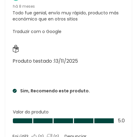
há 8 meses
Todo fue genial, envío muy rápido, producto más
económico que en otros sitios
Traduzir com o Google
Produto testado :
13/11/2025
Sim, Recomendo este produto.
Valor do produto
Valor
5.0
do
produto,
Foi útil?
Denunciar
(
0
)
(
0
)