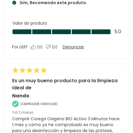
Sim, Recomendo este produto.
Valor do produto
Valor
5.0
do
produto,
Foi útil?
Denunciar
(
0
)
(
0
)
5.0
em
5
Es un muy bueno producto para la limpieza
ideal de
Nando
COMPRADOR VERIFICADO
há 2 meses
Compré Corega Oxigeno BIO Activo 3 Minutos hace
1 mes y cómo ya he comprobado es muy bueno
para una desinfección y limpieza de las prótesis,