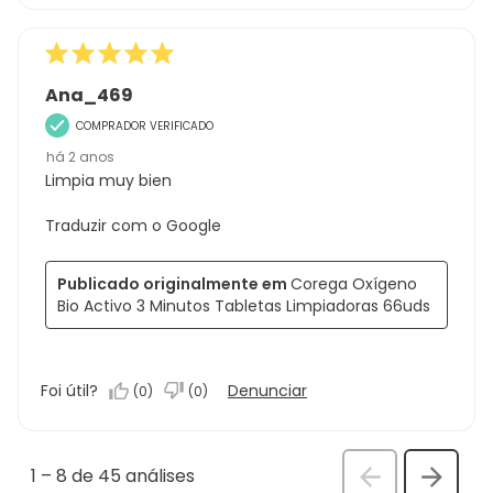
Ana_469
COMPRADOR VERIFICADO
há 2 anos
Limpia muy bien
Traduzir com o Google
Publicado originalmente em
Corega Oxígeno
Bio Activo 3 Minutos Tabletas Limpiadoras 66uds
Foi útil?
Denunciar
(
0
)
(
0
)
1
–
8 de 45
análises
Anterior
Seguin
análi