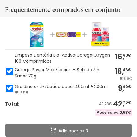
Frequentemente comprados em conjunto
16,
Limpeza Dentária Bio-Activa Corega Oxygen
60€
108 Comprimidos
16,
Corega Power Max Fijación + Sellado Sin
46€
Sabor 70g
16,99€
9,
Oraldine anti-séptico bucal 400ml + 200ml
69€
400 ml
42,
75€
Total:
43,28€
Você salva
0,53€
Adicionar os 3