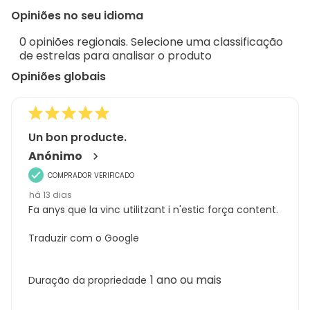
to
Regi
Opiniões no seu idioma
8
Sort.
de
0 opiniões regionais. Selecione uma classificação
45
de estrelas para analisar o produto
análises
Opiniões globais
Un bon producte.
Anónimo
COMPRADOR VERIFICADO
há 13 dias
Fa anys que la vinc utilitzant i n'estic força content.
Traduzir com o Google
1 ano ou mais
Duração da propriedade