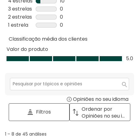
35
4 estrelas
estrelas
10
análises
10
3 estrelas
estrelas
0
com
análises
0
2 estrelas
estrelas
0
5
com
análise
0
1 estrela
estrelas
0
estrelas.
4
com
análise
0
estrelas.
3
Classificação média dos clientes
com
análise
estrelas.
2
com
Valor do produto
estrelas.
1
Valor
5.0
estrela.
do
produto,
5.0
em
Secção
para
5
Opiniões no seu idioma
Disp
pesquisar
tópicos
a
Ordenar por
Filtros
e
pop
Opiniões no seu idioma
opiniões
with
info
1
1
–
8 de 45
análises
abou