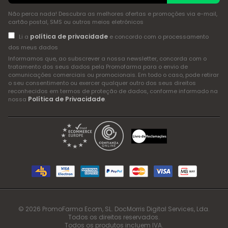
Não perca nada! Descubra as melhores ofertas e promoções via e-mail,
cartão postal, SMS ou outros meios eletrónicos
política de privacidade
Li a
e concordo com o processamento
dos meus dados
Informamos que, ao subscrever a nossa newsletter, concorda com o
tratamento dos seus dados pela Promofarma para o envio de
comunicações comerciais ou promocionais. Em todo o caso, pode retirar
o seu consentimento ou exercer qualquer outro dos seus direitos
reconhecidos em termos de proteção de dados, conforme informado na
Política de Privacidade
nossa
.
© 2026 PromoFarma Ecom, SL. DocMorris Digital Services, Lda.
Todos os direitos reservados.
Todos os produtos incluem IVA.