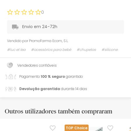
0
Envio em 24-72h
Vendido por
PromoFarma Ecom, S.L.
#luc et lea
#acessórios para bebé
#chupetas
#silicone
Vendedores confiáveis
Pagamento
100 % seguro
garantido
Devolução garantida
durante 14 dias
Outros utilizadores também compraram
TOP Choice