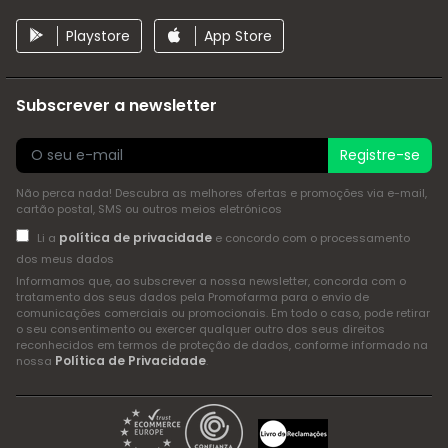
Playstore
App Store
Subscrever a newsletter
Registre-se
Não perca nada! Descubra as melhores ofertas e promoções via e-mail,
cartão postal, SMS ou outros meios eletrónicos
política de privacidade
Li a
e concordo com o processamento
dos meus dados
Informamos que, ao subscrever a nossa newsletter, concorda com o
tratamento dos seus dados pela Promofarma para o envio de
comunicações comerciais ou promocionais. Em todo o caso, pode retirar
o seu consentimento ou exercer qualquer outro dos seus direitos
reconhecidos em termos de proteção de dados, conforme informado na
Política de Privacidade
nossa
.