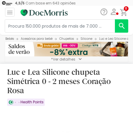
4,5
/
5
Com base em
643
opiniões
0
Bebés
Acessórios para bebé
Chupetas
Silicone
Luc e Lea Silicone ch
*Ver detalhes
Luc e Lea Silicone chupeta
Simétrica 0 - 2 meses Coração
Rosa
Health Points