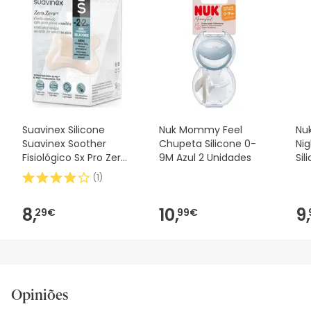
Suavinex Silicone
Nuk Mommy Feel
Nuk
Suavinex Soother
Chupeta Silicone 0-
Ni
Fisiológico Sx Pro Zero
9M Azul 2 Unidades
Sil
2m 1 peça
2u
(
1
)
8,
10,
9,
29€
99€
Opiniões