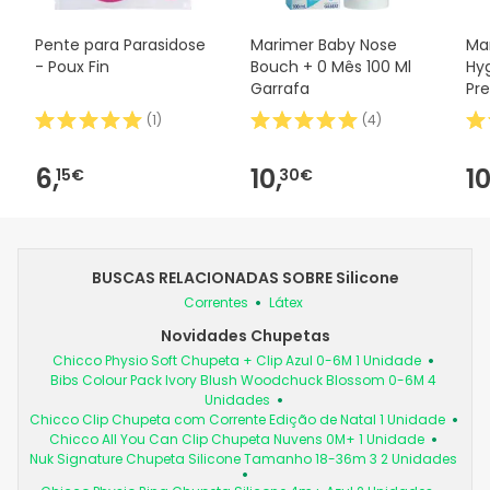
Pente para Parasidose
Marimer Baby Nose
Ma
- Poux Fin
Bouch + 0 Mês 100 Ml
Hyg
Garrafa
Pre
Mes
(
1
)
(
4
)
6,
10,
10
15€
30€
BUSCAS RELACIONADAS SOBRE Silicone
Correntes
Látex
Novidades Chupetas
Chicco Physio Soft Chupeta + Clip Azul 0-6M 1 Unidade
Bibs Colour Pack Ivory Blush Woodchuck Blossom 0-6M 4
Unidades
Chicco Clip Chupeta com Corrente Edição de Natal 1 Unidade
Chicco All You Can Clip Chupeta Nuvens 0M+ 1 Unidade
Nuk Signature Chupeta Silicone Tamanho 18-36m 3 2 Unidades