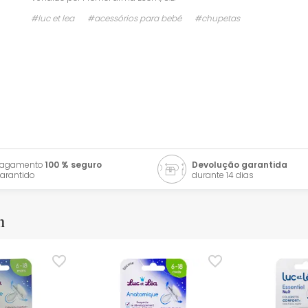
#luc et lea
#acessórios para bebé
#chupetas
Pagamento
100 % seguro
Devolução garantida
arantido
durante 14 dias
m