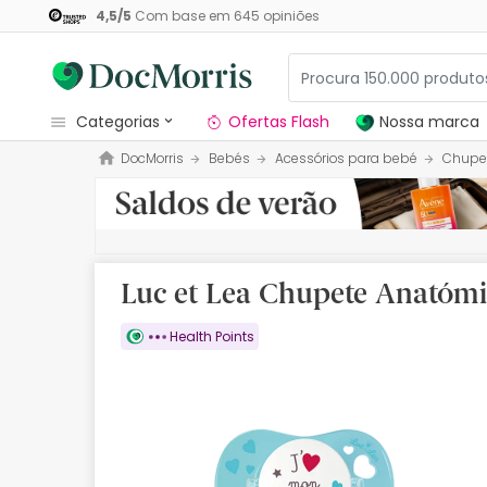
4,5
/
5
Com base em
645
opiniões
categorias
Ofertas Flash
Nossa marca
DocMorris
Bebés
Acessórios para bebé
Chupe
Dermocosmetica
Nossa marca
Solares
Luc et Lea Chupete Anatómi
Medicamentos
Health Points
Cosmética
Saúde
Higiene
Dietética