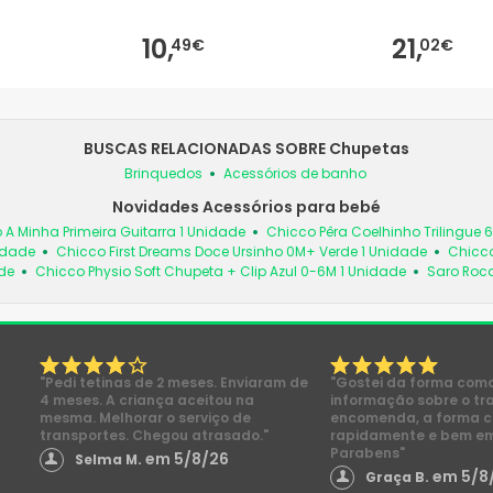
10,
21,
49€
02€
BUSCAS RELACIONADAS SOBRE Chupetas
Brinquedos
Acessórios de banho
Novidades Acessórios para bebé
 A Minha Primeira Guitarra 1 Unidade
Chicco Pêra Coelhinho Trilingue 
idade
Chicco First Dreams Doce Ursinho 0M+ Verde 1 Unidade
Chicco
de
Chicco Physio Soft Chupeta + Clip Azul 0-6M 1 Unidade
Saro Roc
"Pedi tetinas de 2 meses. Enviaram de
"Gostei da forma com
4 meses. A criança aceitou na
informação sobre o tr
mesma. Melhorar o serviço de
encomenda, a forma 
transportes. Chegou atrasado."
rapidamente e bem e
Parabens"
em 5/8/26
Selma M.
em 5/8
Graça B.