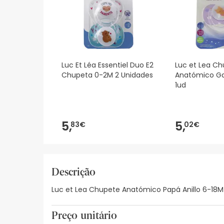
Luc Et Léa Essentiel Duo E2
Luc et Lea C
Chupeta 0-2M 2 Unidades
Anatómico Ga
1ud
5,
5,
83€
02€
Descrição
Luc et Lea Chupete Anatómico Papá Anillo 6-18M 
Preço unitário