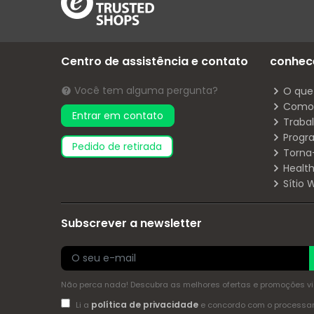
Centro de assistência e contato
conhec
Você tem alguma pergunta?
O que
Como 
Entrar em contato
Traba
Progr
pedido de retirada
Torna
Health
Sítio
Subscrever a newsletter
Não perca nada! Descubra as melhores ofertas e promoções via 
política de privacidade
Li a
e concordo com o process