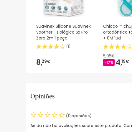
Suavinex Silicone Suavinex
Chicco ™ chu
Soother Fisiológico Sx Pro
ortodôntica t
Zero 2m 1 peça
+ 0M 1ud
(
1
)
5,05€
8,
4,
29€
19€
-17%
Opiniões
(0 opiniões)
Ainda não há avaliações sobre este produto. Com