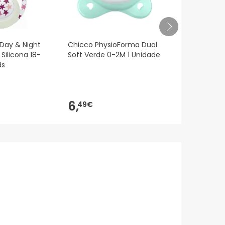
 Day & Night
Chicco PhysioForma Dual
Kit de chupe
Silicona 18-
Soft Verde 0-2M 1 Unidade
Avent Ultra 
ds
2 peças
11,49€
6,
9,
49€
39
-18%