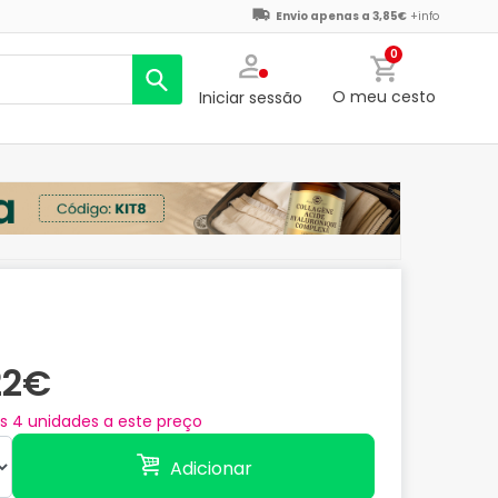
Envio apenas a 3,85€
+info
0
O meu cesto
Iniciar sessão
22€
as
4
unidades a este preço
Adicionar