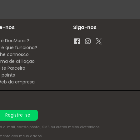
e-nos
Siga-nos
 é DocMorris?
é que funciona?
lhe connosco
ama de afiliação
-te Parceiro
 points
 Web da empresa
Registre-se
e-mail, cartão postal, SMS ou outros meios eletrónicos
amento dos meus dados