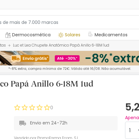
Dermocosmética
Solares
Medicamentos
tas
Luc et Lea Chupete Anatómico Papá Anillo 6-18M 1ud
*-8% extra, compra mínima de 72€. Válido até 16/08. Não acumulável.
co Papá Anillo 6-18M 1ud
5,
0
Apen
Envio em 24-72h
Vendido por
PromoFarma Ecom, S.L.