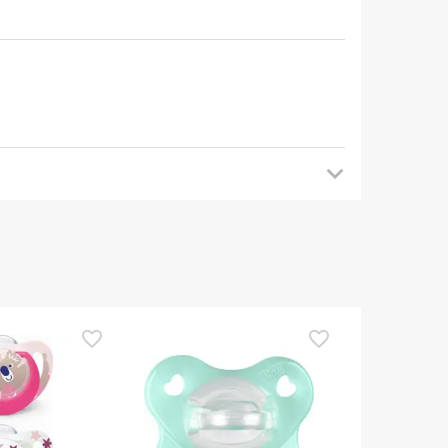
mendamos que voltes mais tarde para veres as
es de o utilizares. Se tiveres alguma dúvida
eguindo os
nossos termos e condições
.
TOP Choice