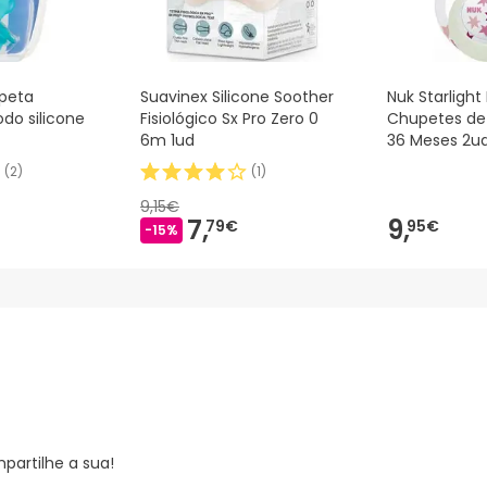
peta
Suavinex Silicone Soother
Nuk Starlight
odo silicone
Fisiológico Sx Pro Zero 0
Chupetes de 
6m 1ud
36 Meses 2u
(
2
)
(
1
)
9,15€
7,
9,
79€
95€
-15%
partilhe a sua!