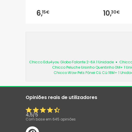
6,
10,
15€
30€
Chicco Edu4you Globo Falante 2-6A 1 Unidade
Chicco
Chicco Peluche Ursinho Quentinho 0M+ 1 Un
Chicco Wow Pets Pónei Cú Cú 18M+ 1 Unida
Opiniões reais de utilizadores
4,5
/
5
Com base em
645
opiniões