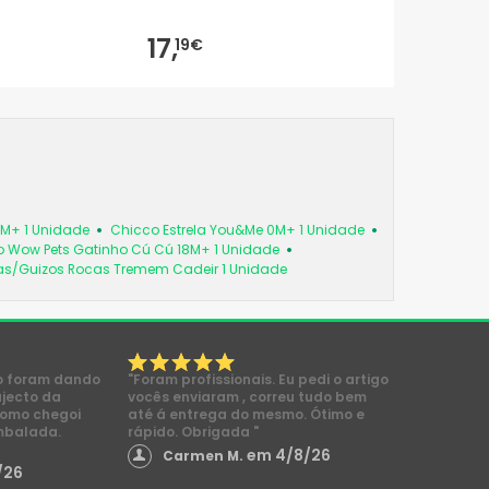
17,
19€
6M+ 1 Unidade
Chicco Estrela You&Me 0M+ 1 Unidade
 Wow Pets Gatinho Cú Cú 18M+ 1 Unidade
as/Guizos Rocas Tremem Cadeir 1 Unidade
o foram dando
"Foram profissionais. Eu pedi o artigo
ajecto da
vocês enviaram , correu tudo bem
como chegoi
até á entrega do mesmo. Ótimo e
mbalada.
rápido. Obrigada "
em 4/8/26
Carmen M.
/26