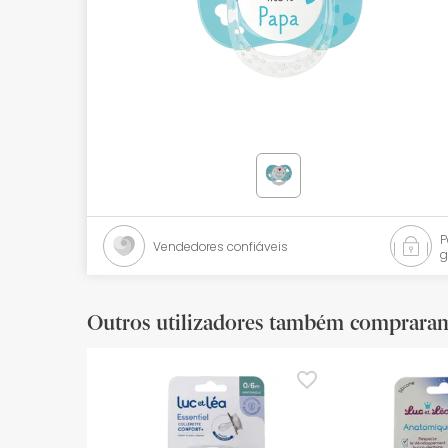
Bebés
Ótica
Ortopedia
Ervanária
Cosmética natural
Promoções
Vendedores confiáveis
g
Marcas
Mais vendidos
Outros utilizadores também comprara
Health points
Blog