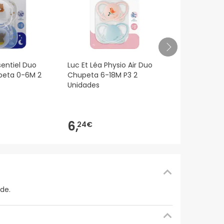
Luc Et Léa E
sentiel Duo
Luc Et Léa Physio Air Duo
Confort+ C
peta 0-6M 2
Chupeta 6-18M P3 2
E3 2 Unidad
Unidades
5,
22€
6,
24€
de.