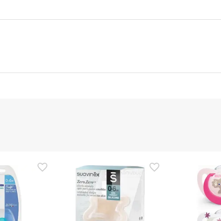
nte
Gestor orçamental
nça para este produto, mas estamos a trabalhar nisso. Reco
ias as informações de segurança que acompanham o produto ant
 Além disso, se desejares, também podes devolver o produto s