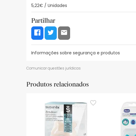
5,22€ / Unidades
Partilhar
Informações sobre segurança e produtos
Recursos de segurança visual
Dados do fabrica
Comunicar questões jurídicas
Recursos de segurança visual
Produtos relacionados
De momento, não dispomos de imagens de segura
actualizações. Entretanto, recomendamos que le
sobre segurança, não hesites em contactar-nos.