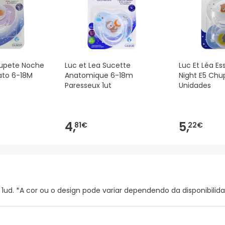
hupete Noche
Luc et Lea Sucette
Luc Et Léa Es
to 6-18M
Anatomique 6-18m
Night E5 Chu
Paresseux 1ut
Unidades
4,
5,
81€
22€
1ud. *A cor ou o design pode variar dependendo da disponibilida