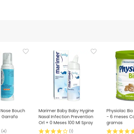
 Nose Bouch
Marimer Baby Baby Hygine
Physiolac Bio
l Garrafa
Nasal Infection Prevention
- 6 meses C
Orl + 0 Meses 100 Ml Spray
gramas
(
4
)
(
1
)