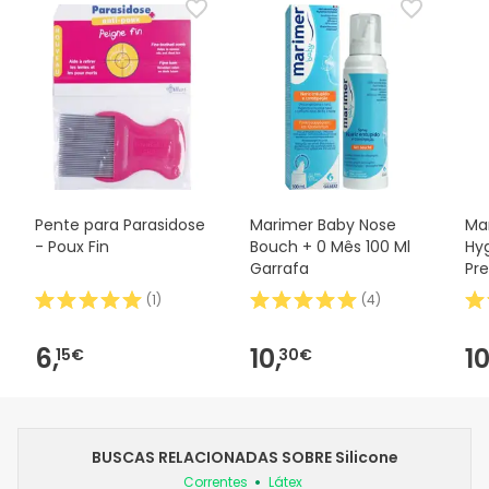
Pente para Parasidose
Marimer Baby Nose
Ma
- Poux Fin
Bouch + 0 Mês 100 Ml
Hyg
Garrafa
Pre
Mes
(
1
)
(
4
)
6,
10,
10
15€
30€
BUSCAS RELACIONADAS SOBRE Silicone
Correntes
Látex