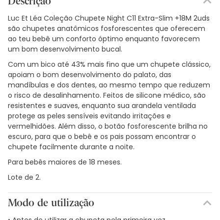
Descrição
Luc Et Léa Coleção Chupete Night C11 Extra-Slim +18M 2uds
são chupetes anatômicos fosforescentes que oferecem
ao teu bebê um conforto óptimo enquanto favorecem
um bom desenvolvimento bucal.
Com um bico até 43% mais fino que um chupete clássico,
apoiam o bom desenvolvimento do palato, das
mandíbulas e dos dentes, ao mesmo tempo que reduzem
o risco de desalinhamento. Feitos de silicone médico, são
resistentes e suaves, enquanto sua arandela ventilada
protege as peles sensíveis evitando irritações e
vermelhidões. Além disso, o botão fosforescente brilha no
escuro, para que o bebê e os pais possam encontrar o
chupete facilmente durante a noite.
Para bebês maiores de 18 meses.
Lote de 2.
Modo de utilização
• Antes de utilizar a chupeta pela primeira vez,