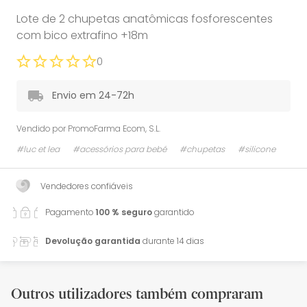
Lote de 2 chupetas anatômicas fosforescentes
com bico extrafino +18m
0
Envio em 24-72h
Vendido por
PromoFarma Ecom, S.L.
#luc et lea
#acessórios para bebé
#chupetas
#silicone
Vendedores confiáveis
Pagamento
100 % seguro
garantido
Devolução garantida
durante 14 dias
Outros utilizadores também compraram