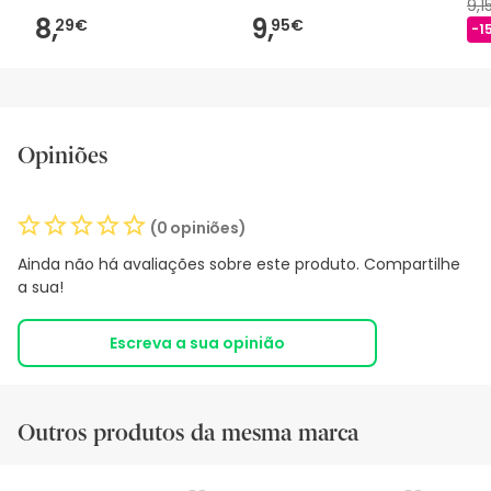
9,1
8,
9,
29€
95€
-1
Opiniões
(0 opiniões)
Ainda não há avaliações sobre este produto. Compartilhe
a sua!
Escreva a sua opinião
Outros produtos da mesma marca