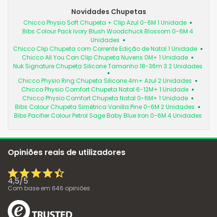
Novidades Chupetas
Chicco Physio Soft Chupeta + Clip Azul 0-6M 1 Unidade
Bibs Colour Pack Ivory Blush Woodchuck Blossom 0-6M 4
Unidades
Chicco Clip Chupeta com Corrente Edição de Natal 1 Unidade
Chicco All You Can Clip Chupeta Nuvens 0M+ 1 Unidade
Nuk Signature Chupeta Silicone Tamanho 18-36m 3 2 Unidades
Chicco Physio Ring Chupeta Silicone 4m+ Azul 2 Unidades
Chicco Physio Comfort Chupeta Natal 6-12M+ 1 Unidade
Chicco Physio Comfort Chupeta Natal 0-6M+ 1 Unidade
Bibs Colour Chupeta Simétrica Vanilla Pine 0-6M 2 Unidades
Bibs Pacifier Colour Petrol Sage Baby Blue Iron 0-6M 4 Unidades
Opiniões reais de utilizadores
4,5
/
5
Com base em
646
opiniões