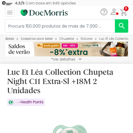
4,5
/
5
Com base em
646
opiniões
0
Bebés
Acessórios para bebé
Chupetas
Silicone
Luc Et Léa Collection 
*Ver detalhes
Luc Et Léa Collection Chupeta
Night C11 Extra-Sl +18M 2
Unidades
Health Points