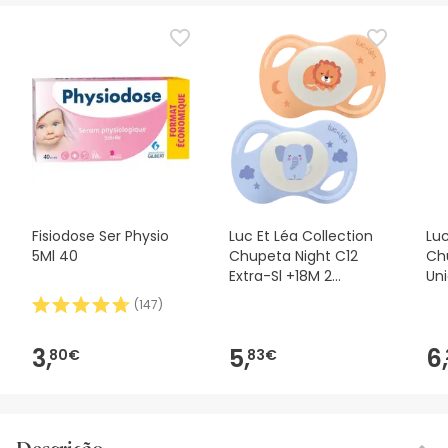
Fisiodose Ser Physio
Luc Et Léa Collection
Luc
5Ml 40
Chupeta Night C12
Ch
Extra-Sl +18M 2
Un
Unidades
(
147
)
3,
5,
6,
80€
83€