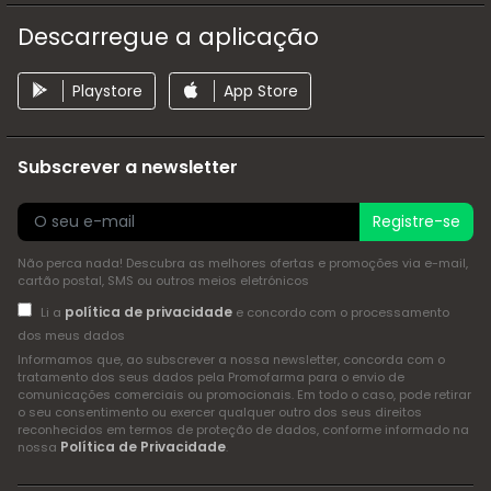
Descarregue a aplicação
Playstore
App Store
Subscrever a newsletter
Registre-se
Não perca nada! Descubra as melhores ofertas e promoções via e-mail,
cartão postal, SMS ou outros meios eletrónicos
política de privacidade
Li a
e concordo com o processamento
dos meus dados
Informamos que, ao subscrever a nossa newsletter, concorda com o
tratamento dos seus dados pela Promofarma para o envio de
comunicações comerciais ou promocionais. Em todo o caso, pode retirar
o seu consentimento ou exercer qualquer outro dos seus direitos
reconhecidos em termos de proteção de dados, conforme informado na
Política de Privacidade
nossa
.