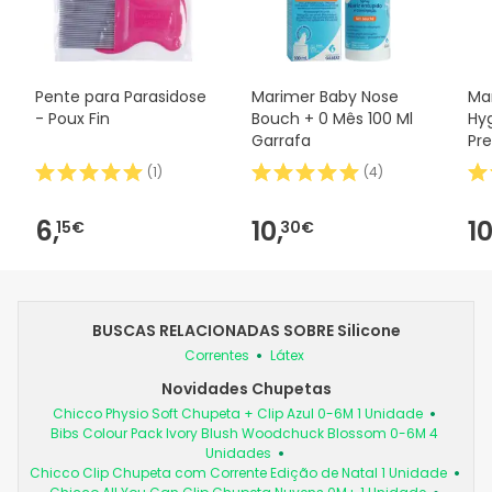
Pente para Parasidose
Marimer Baby Nose
Ma
- Poux Fin
Bouch + 0 Mês 100 Ml
Hyg
Garrafa
Pre
Mes
(
1
)
(
4
)
6,
10,
10
15€
30€
BUSCAS RELACIONADAS SOBRE Silicone
Correntes
Látex
Novidades Chupetas
Chicco Physio Soft Chupeta + Clip Azul 0-6M 1 Unidade
Bibs Colour Pack Ivory Blush Woodchuck Blossom 0-6M 4
Unidades
Chicco Clip Chupeta com Corrente Edição de Natal 1 Unidade