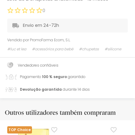
0
Envio em 24-72h
Vendido por
PromoFarma Ecom, S.L.
#luc et lea
#acessórios para bebé
#chupetas
#silicone
Vendedores confiáveis
Pagamento
100 % seguro
garantido
Devolução garantida
durante 14 dias
Outros utilizadores também compraram
TOP Choice