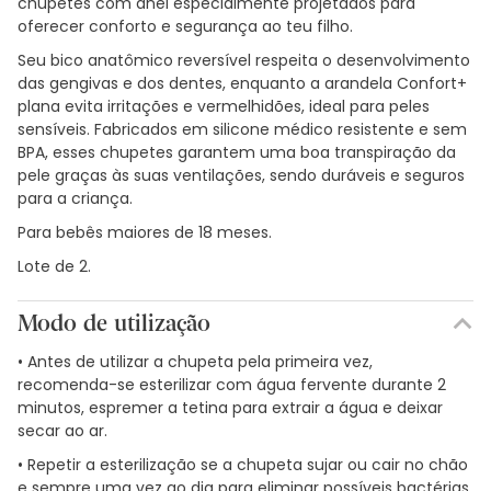
chupetes com anel especialmente projetados para
oferecer conforto e segurança ao teu filho.
Seu bico anatômico reversível respeita o desenvolvimento
das gengivas e dos dentes, enquanto a arandela Confort+
plana evita irritações e vermelhidões, ideal para peles
sensíveis. Fabricados em silicone médico resistente e sem
BPA, esses chupetes garantem uma boa transpiração da
pele graças às suas ventilações, sendo duráveis e seguros
para a criança.
Para bebês maiores de 18 meses.
Lote de 2.
Modo de utilização
• Antes de utilizar a chupeta pela primeira vez,
recomenda-se esterilizar com água fervente durante 2
minutos, espremer a tetina para extrair a água e deixar
secar ao ar.
• Repetir a esterilização se a chupeta sujar ou cair no chão
e sempre uma vez ao dia para eliminar possíveis bactérias