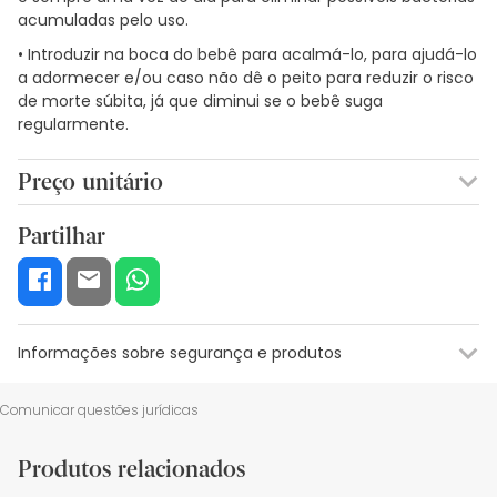
acumuladas pelo uso.
• Introduzir na boca do bebê para acalmá-lo, para ajudá-lo
a adormecer e/ou caso não dê o peito para reduzir o risco
de morte súbita, já que diminui se o bebê suga
regularmente.
Preço unitário
2,66€ / Unidades
Partilhar
Informações sobre segurança e produtos
Recursos de segurança visual
Dados do fabricante
Gestor o
Comunicar questões jurídicas
Recursos de segurança visual
Produtos relacionados
De momento, não dispomos de imagens de segurança