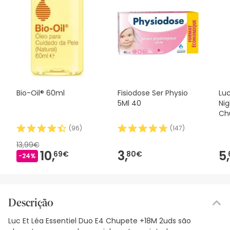
Bio-Oil® 60ml
Fisiodose Ser Physio
Luc
5Ml 40
Ni
Ch
Un
(
96
)
(
147
)
13,99€
10,
3,
5,
69€
80€
-24%
Descrição
Luc Et Léa Essentiel Duo E4 Chupete +18M 2uds são