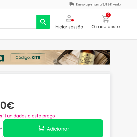
Envio apenas a 3,85€
+info
0
O meu cesto
Iniciar sessão
70€
as
11
unidades a este preço
Adicionar