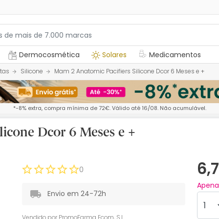
Dermocosmética
Solares
Medicamentos
tas
Silicone
Mam 2 Anatomic Pacifiers Silicone Dcor 6 Meses e +
*-8% extra, compra mínima de 72€. Válido até 16/08. Não acumulável.
licone Dcor 6 Meses e +
6,
0
Apen
Envio em 24-72h
Vendido por
PromoFarma Ecom, S.L.