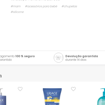
#mam
#acessórios para bebé
#chupetas
#silicone
Pagamento
100 % seguro
Devolução garantida
arantido
durante 14 dias
m