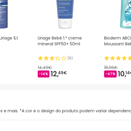
riage 1Lt
Uriage Bebé 1.º creme
Bioderm ABC
mineral SPF50+ 50ml
Moussant Beb
(
6
)
14,49€
18,96€
12,
10,
49€
14
-14%
-47%
 e mais. *A cor e o design do produto podem variar dependendo