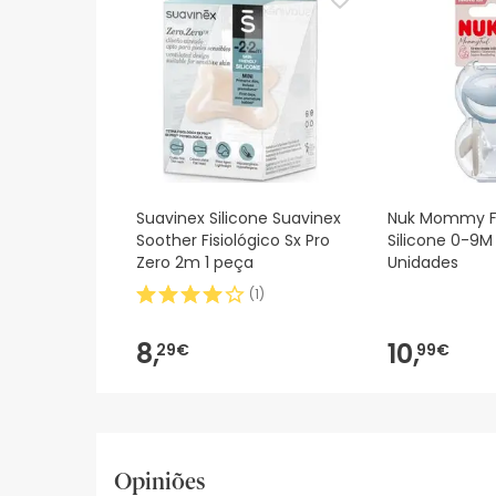
Suavinex Silicone Suavinex
Nuk Mommy F
Soother Fisiológico Sx Pro
Silicone 0-9M 
Zero 2m 1 peça
Unidades
(
1
)
8,
10,
29€
99€
Opiniões