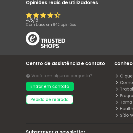
Opiniões reais de utilizadores
4,5
/
5
Com base em
642
opiniões
Centro de assistência e contato
conhec
Você tem alguma pergunta?
O que
Como 
Entrar em contato
Traba
Progr
pedido de retirada
Torna
Health
Sítio
Subscrever a newsletter