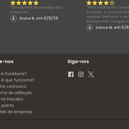
"Da rapidez da entrega dos
"Pedi tetinas de 2 mes
produtos"
4 meses. A criança ac
mesma. Melhorar o ser
em 6/8/26
Dulce B.
transportes. Chegou a
em 5/8
Selma M.
e-nos
Siga-nos
 é DocMorris?
é que funciona?
lhe connosco
ama de afiliação
-te Parceiro
 points
 Web da empresa