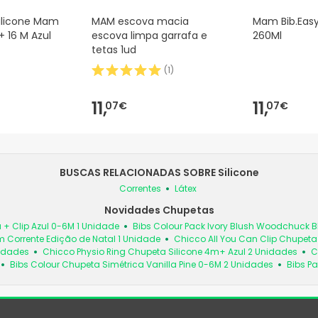
ilicone Mam
MAM escova macia
Mam Bib.Easy
+ 16 M Azul
escova limpa garrafa e
260Ml
tetas 1ud
(
1
)
11,
11,
07€
07€
BUSCAS RELACIONADAS SOBRE Silicone
Correntes
Látex
Novidades Chupetas
 + Clip Azul 0-6M 1 Unidade
Bibs Colour Pack Ivory Blush Woodchuck
 Corrente Edição de Natal 1 Unidade
Chicco All You Can Clip Chupet
nidades
Chicco Physio Ring Chupeta Silicone 4m+ Azul 2 Unidades
C
Bibs Colour Chupeta Simétrica Vanilla Pine 0-6M 2 Unidades
Bibs Pa