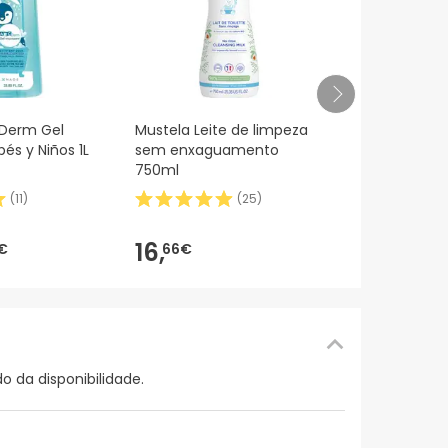
Nuxe Prodig
Derm Gel
Mustela Leite de limpeza
50ml
és y Niños 1L
sem enxaguamento
750ml
(
11
)
(
25
)
56,80€
41,
7
-26%
16,
€
66€
 da disponibilidade.