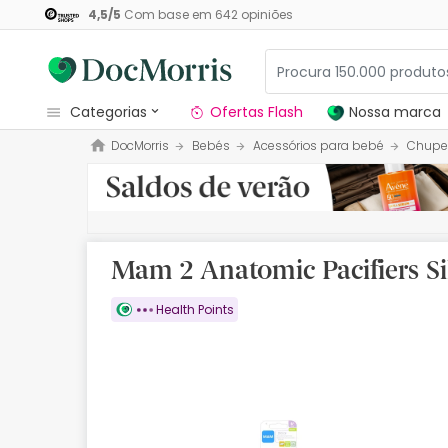
4,5
/
5
Com base em
642
opiniões
categorias
Ofertas Flash
Nossa marca
DocMorris
Bebés
Acessórios para bebé
Chupe
Dermocosmetica
Nossa marca
Solares
Mam 2 Anatomic Pacifiers Si
Medicamentos
Health Points
Cosmética
Saúde
Higiene
Dietética