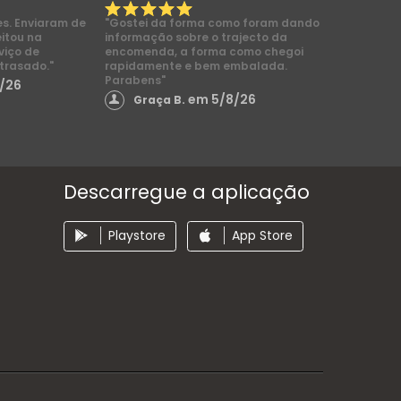
es. Enviaram de
"Gostei da forma como foram dando
eitou na
informação sobre o trajecto da
viço de
encomenda, a forma como chegoi
trasado."
rapidamente e bem embalada.
Parabens"
/26
em 5/8/26
Graça B.
Descarregue a aplicação
Playstore
App Store