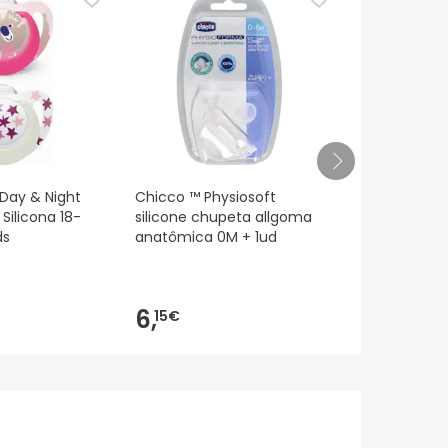
 Day & Night
Chicco ™ Physiosoft
Pacio fisio a
Silicona 18-
silicone chupeta allgoma
6m rosa 2un
ds
anatômica 0M + 1ud
7,65€
6,
6,
15€
99
-9%