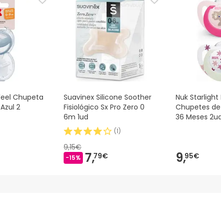
eel Chupeta
Suavinex Silicone Soother
Nuk Starlight
Azul 2
Fisiológico Sx Pro Zero 0
Chupetes de 
6m 1ud
36 Meses 2u
(
1
)
9,15€
7,
9,
79€
95€
-15%