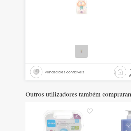
Bebés
Ótica
Ortopedia
Ervanária
Cosmética natural
Promoções
Vendedores confiáveis
g
Marcas
Mais vendidos
Outros utilizadores também comprara
Health points
Blog