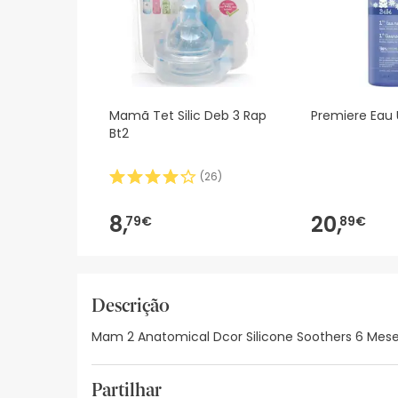
Mamã Tet Silic Deb 3 Rap
Premiere Eau U
Bt2
(
26
)
8,
20,
79€
89€
Descrição
Mam 2 Anatomical Dcor Silicone Soothers 6 Meses
Partilhar