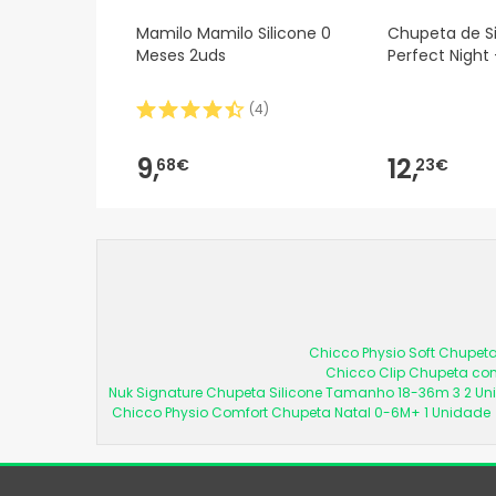
Mamilo Mamilo Silicone 0
Chupeta de S
Meses 2uds
Perfect Night 
(
4
)
9,
12,
68€
23€
Chicco Physio Soft Chupeta
Chicco Clip Chupeta com
Nuk Signature Chupeta Silicone Tamanho 18-36m 3 2 U
Chicco Physio Comfort Chupeta Natal 0-6M+ 1 Unidade