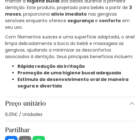
manter a
higiene bucal
dos bebês durante a primeira
dentição. Este produto, projetado para bebês a partir de
3
meses
, proporciona
alívio imediato
nas gengivas
sensíveis enquanto oferece
segurança
e
conforto
em
seu uso.
Com filamentos suaves e uma superfície adaptada, o anel
limpa delicadamente a boca do bebê e massageia as
gengivas, ajudando a minimizar as desconfortos
associados à dentição. Seus principais benefícios incluem:
Rápida redução da irritação
Promoção de uma higiene bucal adequada
Estímulo do desenvolvimento oral de maneira
segura e divertida
Preço unitário
6,05€ / Unidades
Partilhar