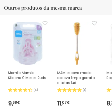
Outros produtos da mesma marca
Mamilo Mamilo
MAM escova macia
Ma
Silicone 0 Meses 2uds
escova limpa garrafa
Ra
e tetas 1ud
(
4
)
(
1
)
9,
11,
8,
68€
07€