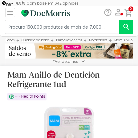
4,5
/
5
Com base em
642
opiniões
0
Bebés
Cuidado do bebé
Primeiros dentes
Mordedores
Mam Anillo de 
*Ver detalhes
Mam Anillo de Dentición
Refrigerante 1ud
Health Points