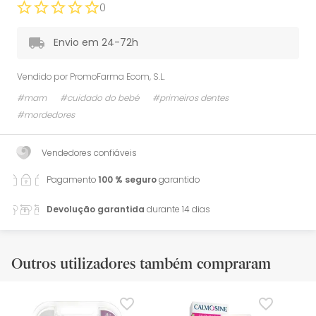
0
Envio em 24-72h
Vendido por
PromoFarma Ecom, S.L.
#mam
#cuidado do bebé
#primeiros dentes
#mordedores
Vendedores confiáveis
Pagamento
100 % seguro
garantido
Devolução garantida
durante 14 dias
Outros utilizadores também compraram