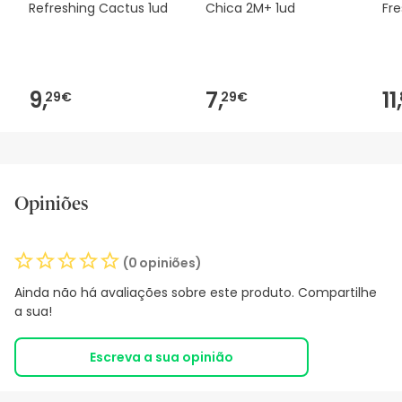
Refreshing Cactus 1ud
Chica 2M+ 1ud
Fr
9,
7,
11,
29€
29€
Opiniões
(0 opiniões)
Ainda não há avaliações sobre este produto. Compartilhe
a sua!
Escreva a sua opinião