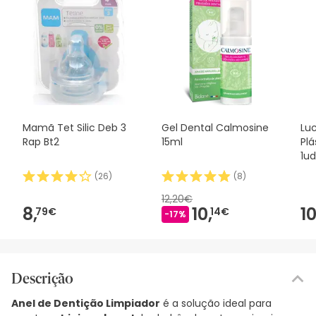
Mamã Tet Silic Deb 3
Gel Dental Calmosine
Luc
Rap Bt2
15ml
Plá
1ud
(
26
)
(
8
)
12,20€
8,
10,
10
79€
14€
-17%
Descrição
Anel de Dentição Limpiador
é a solução ideal para