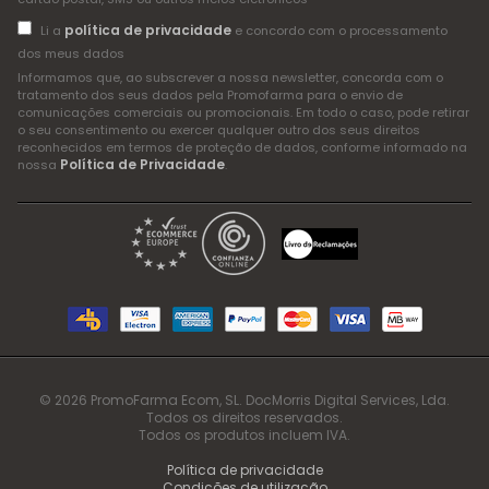
política de privacidade
Li a
e concordo com o processamento
dos meus dados
Informamos que, ao subscrever a nossa newsletter, concorda com o
tratamento dos seus dados pela Promofarma para o envio de
comunicações comerciais ou promocionais. Em todo o caso, pode retirar
o seu consentimento ou exercer qualquer outro dos seus direitos
reconhecidos em termos de proteção de dados, conforme informado na
Política de Privacidade
nossa
.
© 2026 PromoFarma Ecom, SL. DocMorris Digital Services, Lda.
Todos os direitos reservados.
Todos os produtos incluem IVA.
Política de privacidade
Condições de utilização