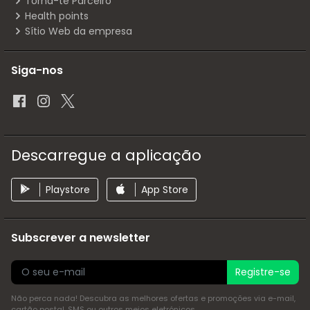
Torna-te Parceiro
Health points
Sítio Web da empresa
Siga-nos
Descarregue a aplicação
Playstore
App Store
Subscrever a newsletter
Registre-se
Não perca nada! Descubra as melhores ofertas e promoções via e-mail,
cartão postal, SMS ou outros meios eletrónicos