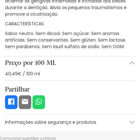
acalmar as gengivas inflamadas e inchadas dos bebés
durante a dentição. Alivia os pequenos traumatismos e
promove a cicatrização.
CARACTERÍSTICAS
Sabor neutro. Sem álcool. Sem açúcar. Sem aromas
artificiais. Sem conservantes. Sem glúten. Sem lactose.
Sem parabenos. Sem lauril sulfato de sódio. Sem OGM.
Preço por 100 ML
40,49€ / 100 ml
Partilhar
Informações sobre segurança e produtos
Recursos de segurança visual
Dados do fabricante
Gestor o
Comunicar questões jurídicas