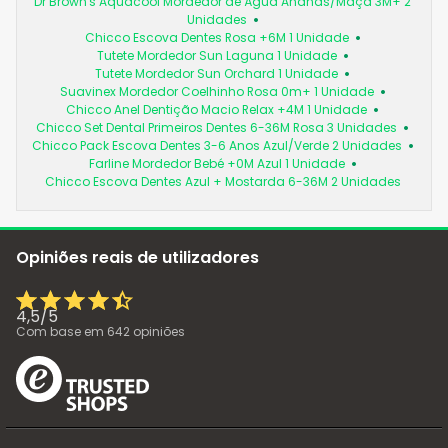
Dr Brown's Aquacool Mordedor de Água Ananás/Maçã 3M+ 2
Unidades
Chicco Escova Dentes Rosa +6M 1 Unidade
Tutete Mordedor Sun Laguna 1 Unidade
Tutete Mordedor Sun Orchard 1 Unidade
Suavinex Mordedor Coelhinho Rosa 0m+ 1 Unidade
Chicco Anel Dentição Macio Relax +4M 1 Unidade
Chicco Set Dental Primeiros Dentes 6-36M Rosa 3 Unidades
Chicco Pack Escova Dentes 3-6 Anos Azul/Verde 2 Unidades
Farline Mordedor Bebé +0M Azul 1 Unidade
Chicco Escova Dentes Azul + Mostarda 6-36M 2 Unidades
Opiniões reais de utilizadores
4,5
/
5
Com base em
642
opiniões