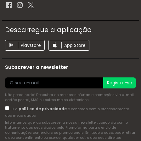
Descarregue a aplicação
Playstore
App Store
Subscrever a newsletter
Registre-se
Não perca nada! Descubra as melhores ofertas e promoções via e-mail,
cartão postal, SMS ou outros meios eletrónicos
política de privacidade
Li a
e concordo com o processamento
dos meus dados
Informamos que, ao subscrever a nossa newsletter, concorda com o
tratamento dos seus dados pela Promofarma para o envio de
comunicações comerciais ou promocionais. Em todo o caso, pode retirar
o seu consentimento ou exercer qualquer outro dos seus direitos