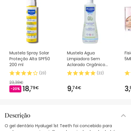
Mustela Spray Solar
Mustela Agua
Fis
Proteção Alta SPF50
Limpiadora Sem
5M
200 ml
Aclarado Orgânico
500ml
(
23
)
(
22
)
23,38€
18,
9,
3,
79€
74€
-20%
Descrição
O gel dentário Hyalugel 1st Teeth foi concebido para