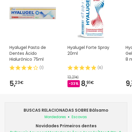
Hyalugel Pasta de
Hyalugel Forte Spray
Hya
Dentes Ácido
20ml
Gel
Hialurônico 75ml
8 
(
1
)
(
6
)
13,21€
5,
8,
9,
23€
91€
-33%
BUSCAS RELACIONADAS SOBRE Bálsamo
Mordedores
Escovas
Novidades Primeiros dentes