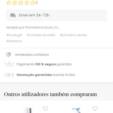
0
Envio em 24-72h
Vendido por
PromoFarma Ecom, S.L.
#hyalugel
#cuidado do bebé
#primeiros dentes
#bálsamo
Vendedores confiáveis
Pagamento
100 % seguro
garantido
Devolução garantida
durante 14 dias
Outros utilizadores também compraram