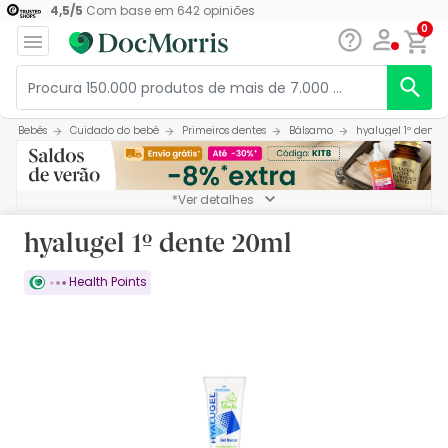
4,5
/
5
Com base em
642
opiniões
0
Bebés
Cuidado do bebé
Primeiros dentes
Bálsamo
hyalugel 1º dente
*Ver detalhes
hyalugel 1º dente 20ml
Health Points