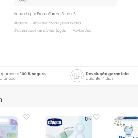
Vendido por
PromoFarma Ecom, S.L.
#mam
#alimentação para bebés
#acessórios de alimentação
#biberões
Pagamento
100 % seguro
Devolução garantida
arantido
durante 14 dias
m