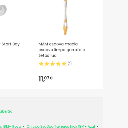
 Start Boy
MAM escova macia
escova limpa garrafa e
tetas 1ud
(
1
)
11,
07€
biberão
ox 18M+ Rosa
Chicco Set Duo Talheres Inox 18M+ Azul