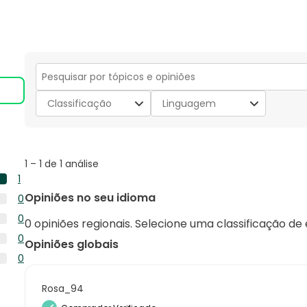
Secção
para
Classificação
Linguagem
pesquisar
tópicos
e
opiniões
1
1
–
1 de 1
análise
to
1
1
1
Opiniões no seu idioma
0
de
análise
0
1
0
com
0 opiniões regionais. Selecione uma classificação de
análise
análise
0
5
0
com
Opiniões globais
análise
estrelas.
0
4
0
com
análise
estrelas.
0
3
com
análise
Rosa_94
estrelas.
2
com