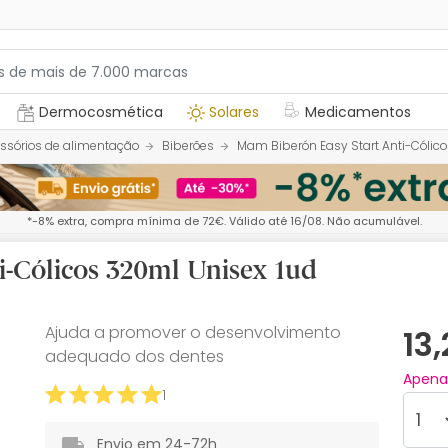
Dermocosmética
Solares
Medicamentos
ssórios de alimentação
Biberões
Mam Biberón Easy Start Anti-Cólic
*-8% extra, compra mínima de 72€. Válido até 16/08. Não acumulável.
i-Cólicos 320ml Unisex 1ud
Ajuda a promover o desenvolvimento
13
adequado dos dentes
Apen
1
Envio em 24-72h