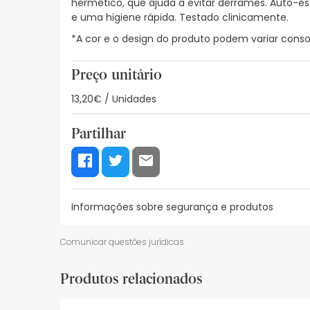
hermético, que ajuda a evitar derrames. Auto-es
e uma higiene rápida. Testado clinicamente.
*A cor e o design do produto podem variar consoa
Preço unitário
13,20€ / Unidades
Partilhar
Informações sobre segurança e produtos
Recursos de segurança visual
Dados do fabrica
Comunicar questões jurídicas
Recursos de segurança visual
Produtos relacionados
De momento, não dispomos de imagens de segura
actualizações. Entretanto, recomendamos que le