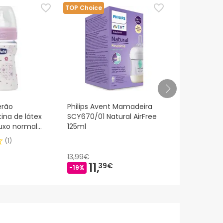
eguindo os
nossos termos e condições
.
TOP Choice
erão
Philips Avent Mamadeira
Suavinex ™ 
tina de látex
SCY670/01 Natural AirFree
silicone pr
luxo normal
125ml
d
(
1
)
13,99€
11,
12,
39€
09€
-19%