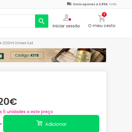
Envio apenas a 3,85€
+info
0
O meu cesto
Iniciar sessão
os 320ml Unisex 1ud
,20€
as
5
unidades a este preço
Adicionar