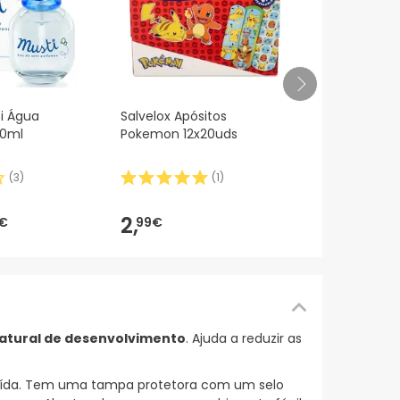
Mam Start S
i Água
Salvelox Apósitos
Soother 0-
50ml
Pokemon 12x20uds
(
3
)
(
1
)
7,
83€
2,
€
99€
natural de desenvolvimento
. Ajuda a reduzir as
ituída. Tem uma tampa protetora com um selo