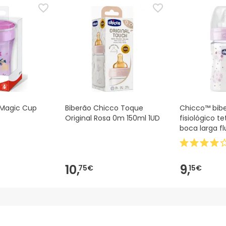
 Além disso, se desejares, também podes devolver o produto s
 Magic Cup
Biberão Chicco Toque
Chicco™ bib
Original Rosa 0m 150ml 1UD
fisiológico te
boca larga f
rosa 150ml 1u
10,
9,
75€
15€