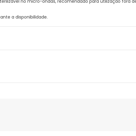
terilizável no micro-ondas, recomendado para utilização fora d
nte a disponibilidade.
nte
Gestor orçamental
nça para este produto, mas estamos a trabalhar nisso. Reco
ias as informações de segurança que acompanham o produto ant