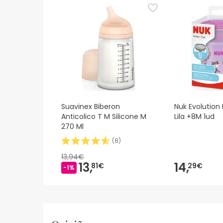
sobre segurança, não hesites em contactar-nos.
Suavinex Biberon
Nuk Evolution
Anticolico T M Silicone M
Lila +8M 1ud
270 Ml
(
8
)
13,94€
13,
14,
81€
29€
-1%