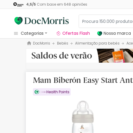
4,5
/
5
Com base em
648
opiniões
categorias
Ofertas Flash
Nossa marca
DocMorris
Bebés
Alimentação para bebés
Ace
Dermocosmetica
Nossa marca
Solares
Mam Biberón Easy Start Ant
Medicamentos
Health Points
Cosmética
Saúde
Higiene
Dietética