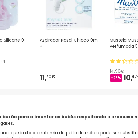
 Silicone 0
Aspirador Nasal Chicco 0m
Mustela Must
+
Perfumada 
(
4
)
14,90€
11,
10,
70€
97
-26%
biberão para alimentar os bebés respeitando o processo 
 gases.
plana, que imita a anatomia do peito da mãe e pode ser subst