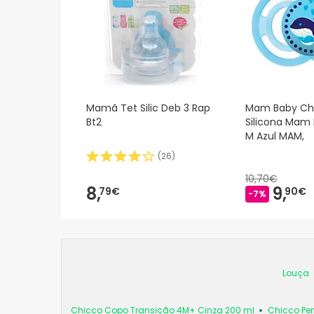
Mamã Tet Silic Deb 3 Rap
Mam Baby Ch
Bt2
Silicona Mam 
M Azul MAM,
(
26
)
10,70€
8,
9,
79€
90€
-7%
Louça
Chicco Copo Transição 4M+ Cinza 200 ml
Chicco Per