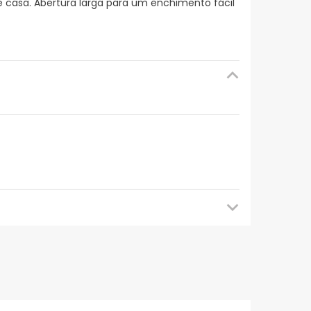
e casa. Abertura larga para um enchimento fácil
mendamos que voltes mais tarde para veres as
es de o utilizares. Se tiveres alguma dúvida