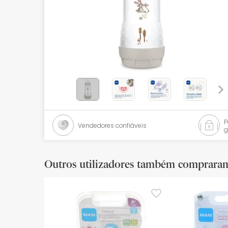
Bebés
Ótica
Ortopedia
Ervanária
Cosmética natural
Promoções
Vendedores confiáveis
g
Marcas
Mais vendidos
Outros utilizadores também comprara
Health points
Blog