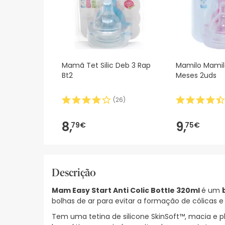
Mamã Tet Silic Deb 3 Rap
Mamilo Mamilo
Bt2
Meses 2uds
(
26
)
8,
9,
79€
75€
Descrição
Mam Easy Start Anti Colic Bottle 320ml
é um
bolhas de ar para evitar a formação de cólicas e
Tem uma tetina de silicone SkinSoft™, macia e 