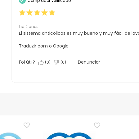
Comprador Verificado
estrelas.
1
estrela.
há 2 anos
El sistema anticolicos es muy bueno y muy fácil de lav
Traduzir com o Google
Foi útil?
Denunciar
(
0
)
(
0
)