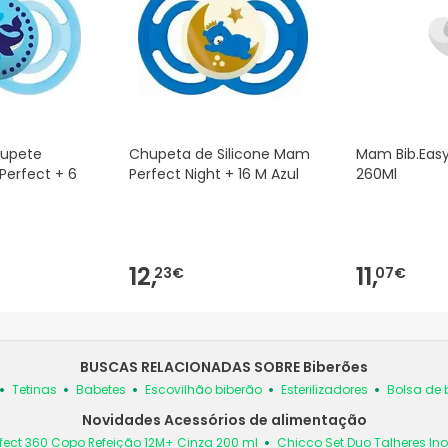
upete
Chupeta de Silicone Mam
Mam Bib.Easy
Perfect + 6
Perfect Night + 16 M Azul
260Ml
12,
11,
23€
07€
BUSCAS RELACIONADAS SOBRE Biberões
Tetinas
Babetes
Escovilhão biberão
Esterilizadores
Bolsa de 
Novidades Acessórios de alimentação
fect 360 Copo Refeição 12M+ Cinza 200 ml
Chicco Set Duo Talheres In