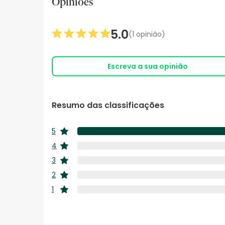
Opiniões
5.0
(1 opinião)
Escreva a sua opinião
Resumo das classificações
5
estrelas
4
estrelas
3
estrelas
2
estrelas
1
estrelas