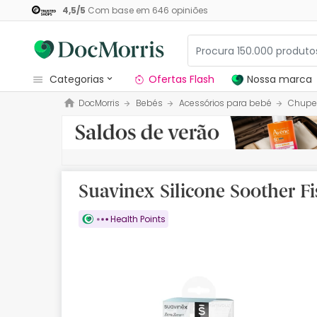
4,5
/
5
Com base em
646
opiniões
categorias
Ofertas Flash
Nossa marca
DocMorris
Bebés
Acessórios para bebé
Chupe
Dermocosmetica
Nossa marca
Solares
Suavinex Silicone Soother Fi
Medicamentos
Health Points
Cosmética
Saúde
Higiene
Dietética