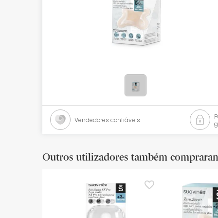
Bebés
Ótica
Ortopedia
Ervanária
Cosmética natural
Promoções
Vendedores confiáveis
g
Marcas
Mais vendidos
Outros utilizadores também comprara
Health points
Blog