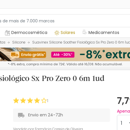
Dermocosmética
Solares
Medicamentos
tas
Silicone
Suavinex Silicone Soother Fisiológico Sx Pro Zero 0 6m 1u
*-8% extra, compra mínima de 72€. Válido até 16/08. Não acumulável.
siológico Sx Pro Zero 0 6m 1ud
7,
1
Apen
Envio em 24-72h
Vendido por
Farmácia Correia de Oliveira