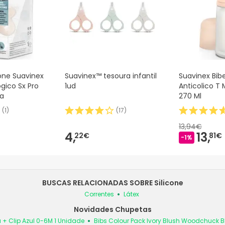
cone Suavinex
Suavinex™ tesoura infantil
Suavinex Bib
ógico Sx Pro
1ud
Anticolico T 
ça
270 Ml
(
1
)
(
17
)
13,94€
4,
13,
22€
81€
-1%
BUSCAS RELACIONADAS SOBRE Silicone
Correntes
Látex
Novidades Chupetas
 + Clip Azul 0-6M 1 Unidade
Bibs Colour Pack Ivory Blush Woodchuck