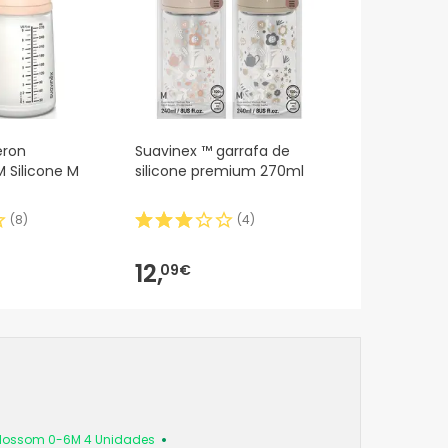
eron
Suavinex ™ garrafa de
M Silicone M
silicone premium 270ml
(
8
)
(
4
)
12,
09€
 Blossom 0-6M 4 Unidades