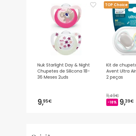
sobre segurança, não hesites em contactar-nos.
TOP Choice
Nuk Starlight Day & Night
Kit de chupeta
Chupetes de Silicona 18-
Avent Ultra Ai
36 Meses 2uds
2 peças
11,49€
9,
9,
95€
39€
-18%