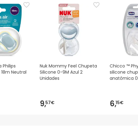
 Além disso, se desejares, também podes devolver o produto s
 Philips
Nuk Mommy Feel Chupeta
Chicco ™ Phy
r 18m Neutral
Silicone 0-9M Azul 2
silicone chu
Unidades
anatômica 0
9,
6,
57€
15€