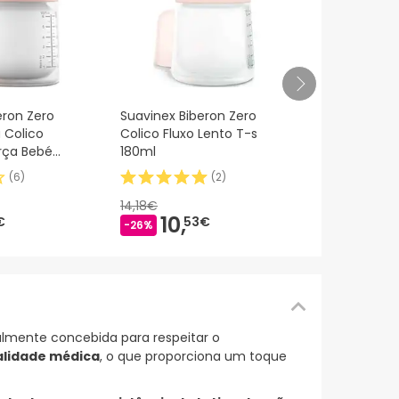
Suavinex ™ 
eron Zero
Suavinex Biberon Zero
duo
 Colico
Colico Fluxo Lento T-s
rça Bebé
180ml
(
6
)
(
2
)
7,
99€
14,18€
10,
€
53€
-26%
almente concebida para respeitar o
alidade médica
, o que proporciona um toque