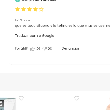
estrelas.
1
estrela.
há 3 anos
que es todo silicona y la tetina es lo que mas se asem
Traduzir com o Google
Foi útil?
Denunciar
(
0
)
(
0
)