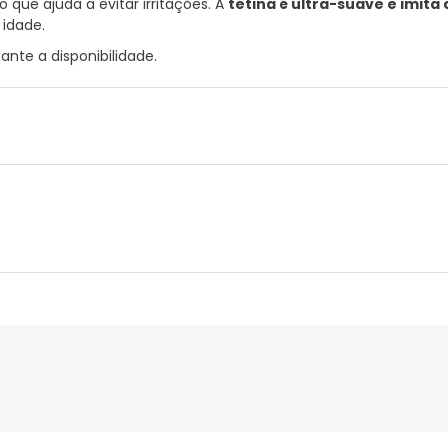
 que ajuda a evitar irritações. A
tetina é ultra-suave e imita
idade.
nte a disponibilidade.
nte
Gestor orçamental
nça para este produto, mas estamos a trabalhar nisso. Reco
ias as informações de segurança que acompanham o produto ant