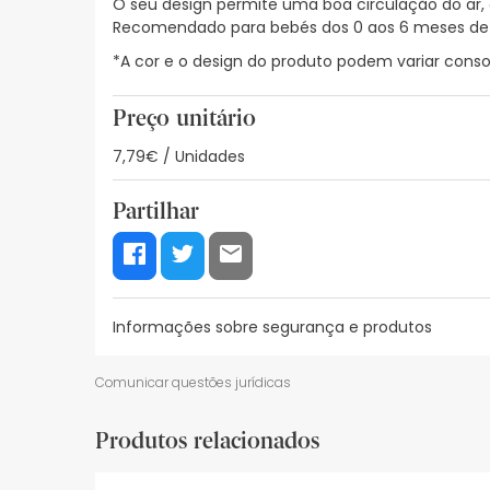
O seu design permite uma boa circulação do ar, o
Recomendado para bebés dos 0 aos 6 meses de 
*A cor e o design do produto podem variar consoa
Preço unitário
7,79€ / Unidades
Partilhar
Informações sobre segurança e produtos
Recursos de segurança visual
Dados do fabrica
Comunicar questões jurídicas
Recursos de segurança visual
Produtos relacionados
De momento, não dispomos de imagens de segura
actualizações. Entretanto, recomendamos que le