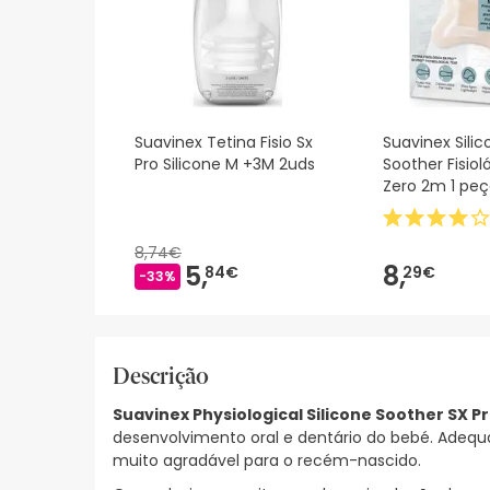
Suavinex Tetina Fisio Sx
Suavinex Sili
Pro Silicone M +3M 2uds
Soother Fisiol
Zero 2m 1 pe
8,74€
5,
8,
84€
29€
-33%
Descrição
Suavinex Physiological Silicone Soother SX P
desenvolvimento oral e dentário do bebé. Adequa
muito agradável para o recém-nascido.