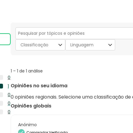
Secção
para
Classificação
Linguagem
pesquisar
tópicos
e
opiniões
1
1
–
1 de 1
análise
to
0
1
0
Opiniões no seu idioma
1
de
análise
1
1
0
com
0 opiniões regionais. Selecione uma classificação de
análise
análise
0
5
0
com
Opiniões globais
análise
estrelas.
0
4
0
com
análise
estrelas.
0
3
com
análise
Anónimo
estrelas.
2
com
Comprador Verificado