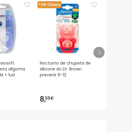
eguindo os
nossos termos e condições
.
TOP Choice
siosoft
Nocturno de chupeta de
Pacio fisio a
peta allgoma
silicone do Dr. Brown
12m rosa 2u
M + 1ud
prevenir 6-12
8,
7,
55€
95€