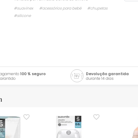
#suavinex
#acessórios para bebé
#chupetas
#silicone
Pagamento
100 % seguro
Devolução garantida
arantido
durante 14 dias
m