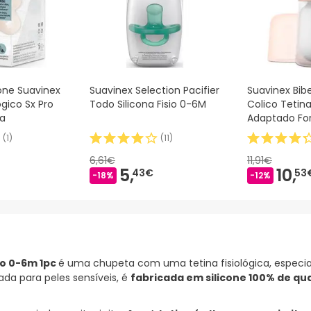
cone Suavinex
Suavinex Selection Pacifier
Suavinex Bib
ógico Sx Pro
Todo Silicona Fisio 0-6M
Colico Tetina
ça
Adaptado Fo
180ml
(
1
)
(
11
)
6,61€
11,91€
5,
10,
43€
53
-18%
-12%
ro 0-6m 1pc
é uma chupeta com uma tetina fisiológica, especi
da para peles sensíveis, é
fabricada em silicone 100% de qu