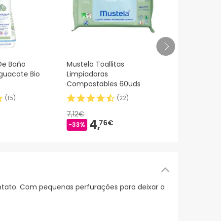
Creme de b
De Baño
Mustela Toallitas
Mustela 1+2
guacate Bio
Limpiadoras
Compostables 60uds
(
15
)
(
22
)
5,27€
3,
97
7,12€
-25%
4,
76€
-33%
ontato. Com pequenas perfurações para deixar a