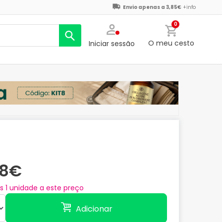
Envio apenas a 3,85€
+info
0
O meu cesto
Iniciar sessão
78€
as
1
unidade a este preço
Adicionar