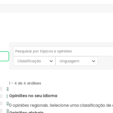
Secção
para
Classificação
Linguagem
pesquisar
tópicos
e
opiniões
1
1
–
4 de 4
análises
to
3
4
3
Opiniões no seu idioma
1
de
análises
1
4
0
com
0 opiniões regionais. Selecione uma classificação de
análise
análises
0
5
0
com
Opiniões globais