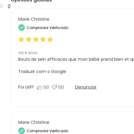
análise
estrelas.
0
4
0
com
análise
estrelas.
0
3
com
análise
Marie Christine
estrelas.
2
com
Comprador Verificado
estrelas.
1
estrela.
há 6 anos
Bouts de sein efficaces que mon bébé prend bien et q
Traduzir com o Google
Foi útil?
Denunciar
(
0
)
(
0
)
Marie Christine
Comprador Verificado