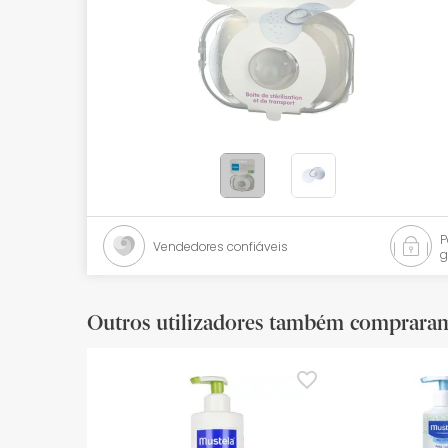
Bebés
Ótica
Ortopedia
Ervanária
Cosmética natural
Promoções
Vendedores confiáveis
g
Marcas
Mais vendidos
Outros utilizadores também comprara
Health points
Blog