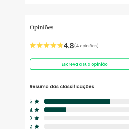
Opiniões
4.8
(4 opiniões)
Escreva a sua opinião
Resumo das classificações
5
estrelas
4
estrelas
3
estrelas
2