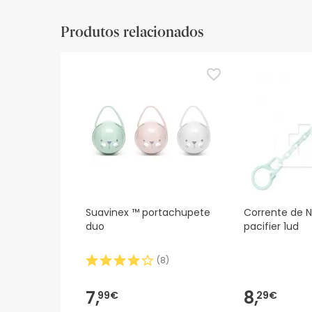
Produtos relacionados
Suavinex ™ portachupete
Corrente de N
duo
pacifier 1ud
(
8
)
7,
8,
99€
29€