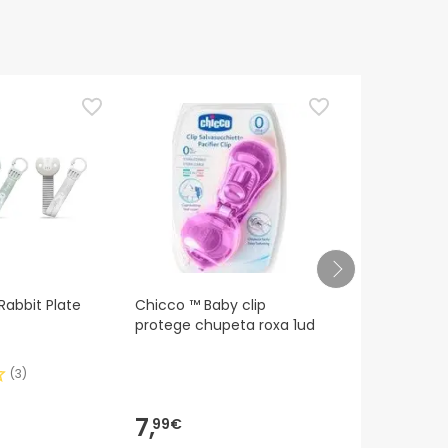
Rabbit Plate
Chicco ™ Baby clip
Suavinex Po
protege chupeta roxa 1ud
Rosa 1ud
(
3
)
7,
9,
99€
03€