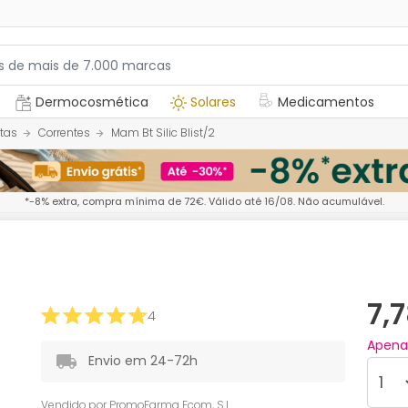
Dermocosmética
Solares
Medicamentos
tas
Correntes
Mam Bt Silic Blist/2
*-8% extra, compra mínima de 72€. Válido até 16/08. Não acumulável.
7,
4
Apen
Envio em 24-72h
Vendido por
PromoFarma Ecom, S.L.