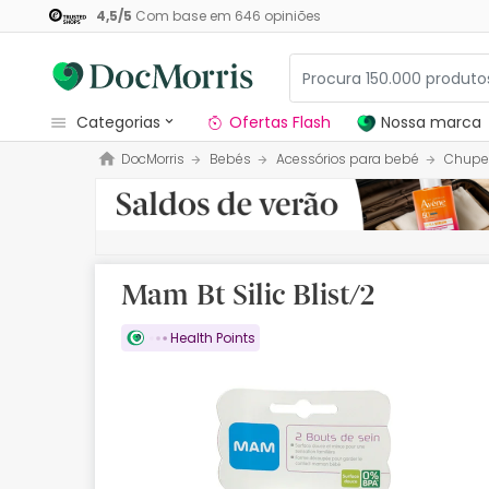
4,5
/
5
Com base em
646
opiniões
categorias
Ofertas Flash
Nossa marca
DocMorris
Bebés
Acessórios para bebé
Chupe
Dermocosmetica
Nossa marca
Solares
Mam Bt Silic Blist/2
Medicamentos
Health Points
Cosmética
Saúde
Higiene
Dietética