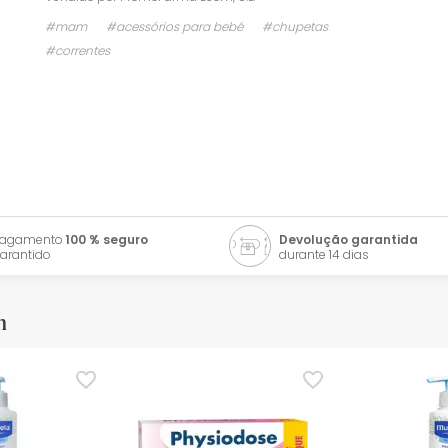
#mam
#acessórios para bebé
#chupetas
#correntes
Pagamento
100 % seguro
Devolução garantida
arantido
durante 14 dias
m