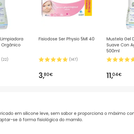
 Limpiadora
Fisiodose Ser Physio 5Ml 40
Mustela Gel 
 Orgânico
Suave Con A
500ml
(
22
)
(
147
)
3,
11,
80€
04€
bricado em silicone leve, sem sabor e proporciona o máximo c
aptar-se à forma fisiológica do mamilo.