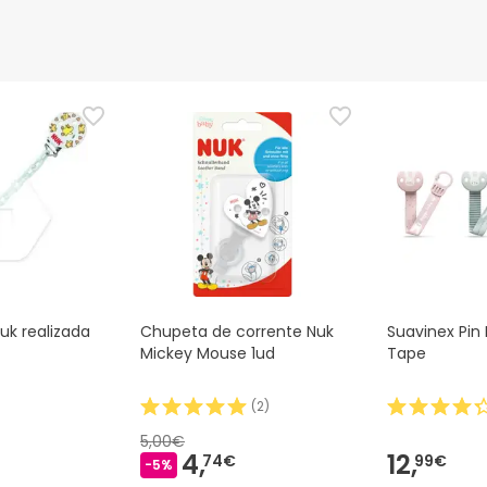
uk realizada
Chupeta de corrente Nuk
Suavinex Pin 
Mickey Mouse 1ud
Tape
(
2
)
5,00€
4,
12,
74€
99€
-5%