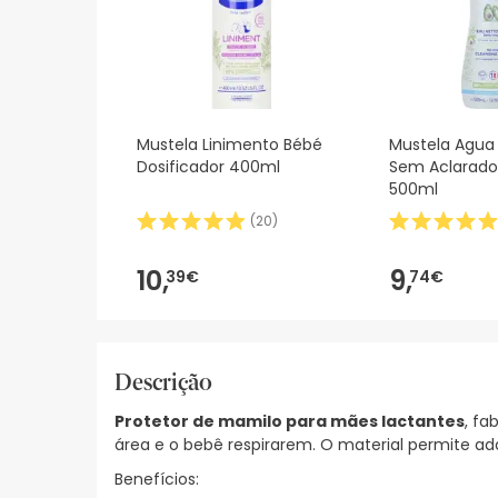
Mustela Linimento Bébé
Mustela Agua
Dosificador 400ml
Sem Aclarado
500ml
(
20
)
10,
9,
39€
74€
Descrição
Protetor de mamilo para mães lactantes
, fa
área e o bebê respirarem. O material permite ad
Benefícios: