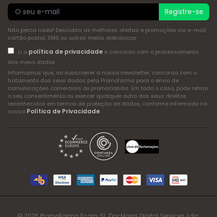
Registre-se
Não perca nada! Descubra as melhores ofertas e promoções via e-mail,
cartão postal, SMS ou outros meios eletrónicos
política de privacidade
Li a
e concordo com o processamento
dos meus dados
Informamos que, ao subscrever a nossa newsletter, concorda com o
tratamento dos seus dados pela Promofarma para o envio de
comunicações comerciais ou promocionais. Em todo o caso, pode retirar
o seu consentimento ou exercer qualquer outro dos seus direitos
reconhecidos em termos de proteção de dados, conforme informado na
Política de Privacidade
nossa
.
© 2026 PromoFarma Ecom, SL. DocMorris Digital Services, Lda.