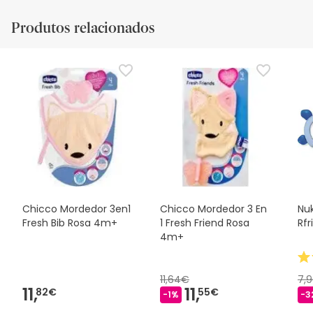
Produtos relacionados
Chicco Mordedor 3en1
Chicco Mordedor 3 En
Nuk
Fresh Bib Rosa 4m+
1 Fresh Friend Rosa
Rfr
4m+
11,64€
7,
11,
11,
82€
55€
-1%
-3