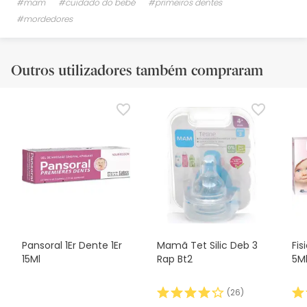
#mam
#cuidado do bebé
#primeiros dentes
#mordedores
Outros utilizadores também compraram
Pansoral 1Er Dente 1Er
Mamã Tet Silic Deb 3
Fis
15Ml
Rap Bt2
5M
(
26
)