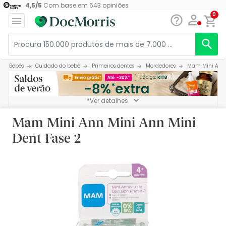
4,5
/
5
Com base em
643
opiniões
0
Bebés
Cuidado do bebé
Primeiros dentes
Mordedores
Mam Mini Ann 
*Ver detalhes
Mam Mini Ann Mini Ann Mini
Dent Fase 2