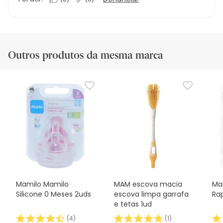
Outros produtos da mesma marca
Mamilo Mamilo
MAM escova macia
Ma
Silicone 0 Meses 2uds
escova limpa garrafa
Ra
e tetas 1ud
(
4
)
(
1
)