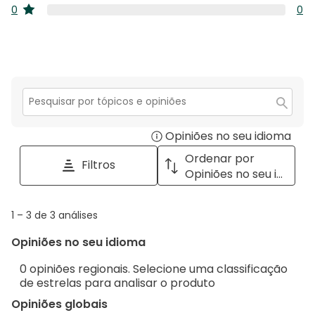
estr
0
4
0
0
co
estrelas
aná
estr
0
3
co
aná
estr
2
co
estr
1
estr
Secção
para
Opiniões no seu idioma
Disp
pesquisar
tópicos
a
Ordenar por
Filtros
e
pop
Opiniões no seu idioma
opiniões
with
info
1
1
–
3 de 3
análises
abou
to
Regi
Opiniões no seu idioma
3
Sort.
de
0 opiniões regionais. Selecione uma classificação
3
de estrelas para analisar o produto
análises
Opiniões globais