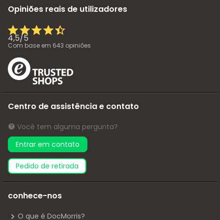
Opiniões reais de utilizadores
4,5
/
5
Com base em
643
opiniões
Centro de assistência e contato
Você tem alguma pergunta?
Entrar em contato
pedido de retirada
conhece-nos
O que é DocMorris?